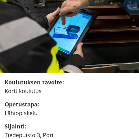
Kou­lu­tuk­sen ta­voi­te
:
Kort­ti­kou­lu­tus
Ope­tus­ta­pa
:
Lä­hio­pis­ke­lu
Si­jain­ti
:
Tie­de­puis­to 3, Pori