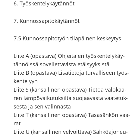
6. Työs­ken­te­ly­käy­tän­nöt
7. Kun­nos­sa­pi­to­käy­tän­nöt
7.5 Kun­nos­sa­pi­to­työn ti­la­päi­nen kes­key­tys
Liite A (opas­ta­va) Oh­jei­ta eri työs­ken­te­ly­käy­
tän­nöis­sä so­vel­let­ta­vis­ta etäi­syyk­sis­tä
Liite B (opas­ta­va) Li­sä­tie­to­ja tur­val­li­seen työs­
ken­te­lyyn
Liite S (kan­sal­li­nen opas­ta­va) Tie­toa va­lo­kaa­
ren läm­pö­vai­ku­tuk­sil­ta suo­jaa­vas­ta vaa­te­tuk­
ses­ta ja sen va­lin­nas­ta
Liite T (kan­sal­li­nen opas­ta­va) Ta­sa­säh­kön vaa­
rat
Liite U (kan­sal­li­nen vel­voit­ta­va) Säh­kö­ajo­neu­