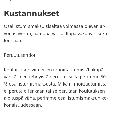
Kus­tan­nuk­set
Osal­lis­tu­mis­mak­su si­säl­tää voi­mas­sa ole­van ar­
von­li­sä­ve­ron, aamupäivä-​ ja il­ta­päi­vä­kah­vin sekä
lou­naan.
Pe­ruu­tuseh­dot:
Kou­lu­tuk­sen vii­mei­sen ilmoittautumis-​/ha­ku­päi­
vän jäl­keen teh­dyis­tä pe­ruu­tuk­sis­ta pe­rim­me 50
% osal­lis­tu­mis­mak­sus­ta. Mi­kä­li il­moit­tau­tu­mis­ta
ei pe­ru­ta ol­len­kaan tai se pe­ru­taan kou­lu­tuk­sen
aloi­tus­päi­vä­nä, pe­rim­me osal­lis­tu­mis­mak­sun ko­
ko­nai­suu­des­saan.