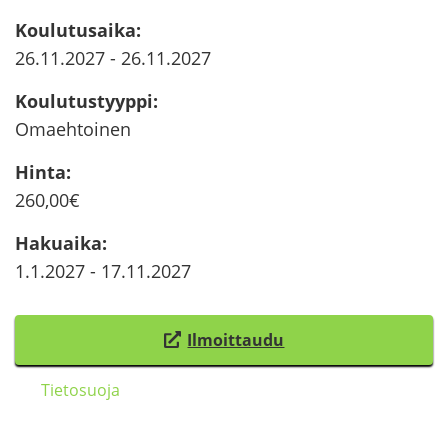
Kou­lu­tusai­ka
:
26.11.2027
-
26.11.2027
Kou­lu­tus­tyyp­pi
:
Omaeh­toi­nen
Hinta
:
260,00€
Ha­kuai­ka
:
1.1.2027
-
17.11.2027
Il­moit­tau­du
(
s
Tie­to­suo­ja
i
i