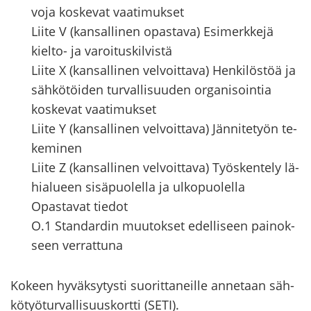
vo­ja kos­ke­vat vaa­ti­muk­set
Liite V (kan­sal­li­nen opas­ta­va) Esi­merk­ke­jä
kielto-​ ja va­roi­tus­kil­vis­tä
Liite X (kan­sal­li­nen vel­voit­ta­va) Hen­ki­lös­töä ja
säh­kö­töi­den tur­val­li­suu­den or­ga­ni­soin­tia
kos­ke­vat vaa­ti­muk­set
Liite Y (kan­sal­li­nen vel­voit­ta­va) Jän­ni­te­työn te­
ke­mi­nen
Liite Z (kan­sal­li­nen vel­voit­ta­va) Työs­ken­te­ly lä­
hia­lu­een si­sä­puo­lel­la ja ul­ko­puo­lel­la
Opas­ta­vat tie­dot
O.1 Stan­dar­din muu­tok­set edel­li­seen pai­nok­
seen ver­rat­tu­na
Ko­keen hy­väk­sy­tys­ti suo­rit­ta­neil­le an­ne­taan säh­
kö­työ­tur­val­li­suus­kort­ti (SETI).