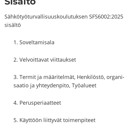
Si­säl­tö
Säh­kö­työ­tur­val­li­suus­kou­lu­tuk­sen SFS6002:2025
si­säl­tö
1. So­vel­ta­mi­sa­la
2. Vel­voit­ta­vat viit­tauk­set
3. Ter­mit ja mää­ri­tel­mät, Hen­ki­lös­tö, or­ga­ni­
saa­tio ja yh­tey­den­pi­to, Työ­alu­eet
4. Pe­rus­pe­ri­aat­teet
5. Käyt­töön liit­ty­vät toi­men­pi­teet