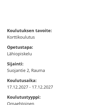
Kou­lu­tuk­sen ta­voi­te
:
Kort­ti­kou­lu­tus
Ope­tus­ta­pa
:
Lä­hio­pis­ke­lu
Si­jain­ti
:
Suo­jan­tie 2, Rauma
Kou­lu­tusai­ka
:
17.12.2027
-
17.12.2027
Kou­lu­tus­tyyp­pi
:
Omaeh­toi­nen