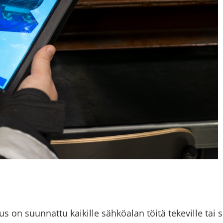
s on suun­nat­tu kai­kil­le säh­kö­alan töitä te­ke­vil­le tai säh