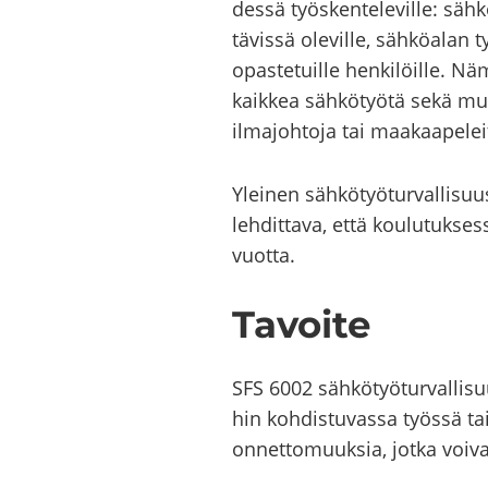
des­sä työs­ken­te­le­vil­le: säh­kö
tä­vis­sä ole­vil­le, säh­kö­alan t
opas­te­tuil­le hen­ki­löil­le. 
kaik­kea säh­kö­työ­tä sekä muut
il­ma­joh­to­ja tai maa­kaa­pe­lei­
Ylei­nen säh­kö­työ­tur­val­li­suu
leh­dit­ta­va, että kou­lu­tuk­ses
vuot­ta.
Ta­voi­te
SFS 6002 sähkötyöturvallisuus-​k
hin koh­dis­tu­vas­sa työs­sä tai
on­net­to­muuk­sia, jotka voi­vat