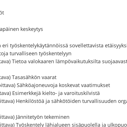
öt
la­päi­nen kes­key­tys
eri työs­ken­te­ly­käy­tän­nöis­sä so­vel­let­ta­vis­ta etäi­syyk­s
­to­ja tur­val­li­seen työs­ken­te­lyyn
ta­va) Tie­toa va­lo­kaa­ren läm­pö­vai­ku­tuk­sil­ta suo­jaa­vas
­ta­va) Ta­sa­säh­kön vaa­rat
oit­ta­va) Säh­kö­ajo­neu­vo­ja kos­ke­vat vaa­ti­muk­set
a­va) Esi­merk­ke­jä kielto-​ ja va­roi­tus­kil­vis­tä
it­ta­va) Hen­ki­lös­töä ja säh­kö­töi­den tur­val­li­suu­den or­ga
it­ta­va) Jän­ni­te­työn te­ke­mi­nen
t­ta­va) Työs­ken­te­ly lä­hia­lu­een si­sä­puo­lel­la ja ul­ko­puo­