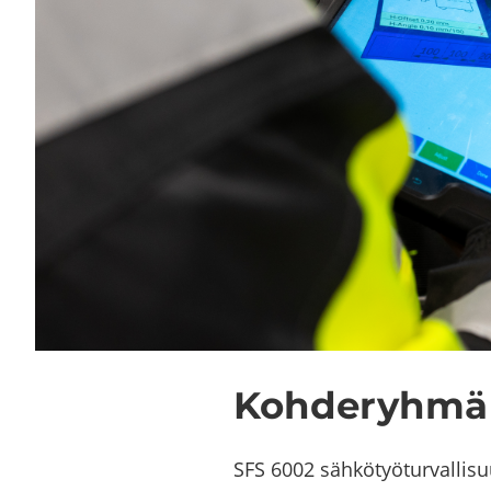
Koh­de­ryh­mä
SFS 6002 säh­kö­työ­tur­val­li­suu