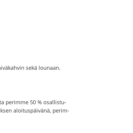
päi­vä­kah­vin sekä lou­naan.
­ta pe­rim­me 50 % osal­lis­tu­
uk­sen aloi­tus­päi­vä­nä, pe­rim­