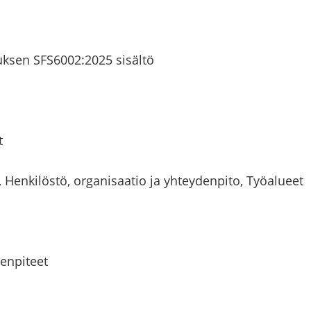
u­tuk­sen SFS6002:2025 si­säl­tö
t
Hen­ki­lös­tö, or­ga­ni­saa­tio ja yh­tey­den­pi­to, Työ­alu­eet
men­pi­teet