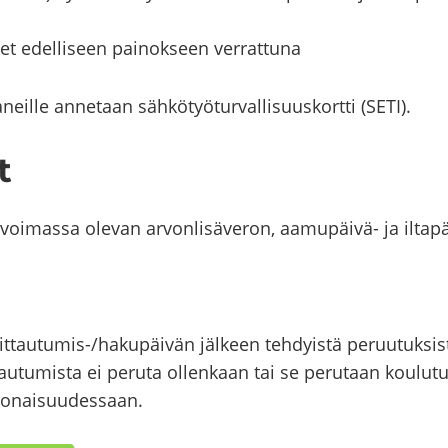
t edel­li­seen pai­nok­seen ver­rat­tu­na
­neil­le an­ne­taan säh­kö­työ­tur­val­li­suus­kort­ti (SETI).
t
ä voi­mas­sa ole­van ar­von­li­sä­ve­ron, aamupäivä-​ ja il­ta­
ttautumis-​/ha­ku­päi­vän jäl­keen teh­dyis­tä pe­ruu­tuk­sis
tau­tu­mis­ta ei pe­ru­ta ol­len­kaan tai se pe­ru­taan kou­lu­t
o­nai­suu­des­saan.