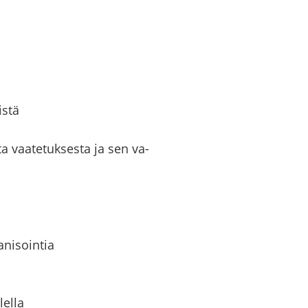
is­tä
­ta vaa­te­tuk­ses­ta ja sen va­
­ni­soin­tia
lel­la