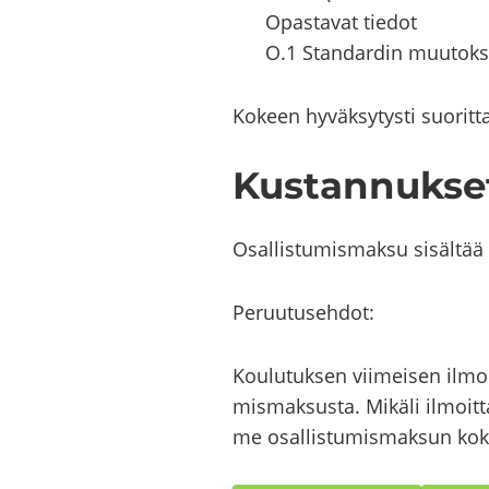
Opas­ta­vat tie­dot
O.1 Stan­dar­din muu­tok­se
Ko­keen hy­väk­sy­tys­ti suo­rit­ta
Kus­tan­nuk­se
Osal­lis­tu­mis­mak­su si­säl­tä
Pe­ruu­tuseh­dot:
Kou­lu­tuk­sen vii­mei­sen ilmoi
mis­mak­sus­ta. Mi­kä­li il­moit­
me osal­lis­tu­mis­mak­sun ko­k