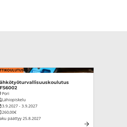
­TI­KOU­LU­TUS
äh­kö­työ­tur­val­li­suus­kou­lu­tus
FS6002
oulutuksen
Pori
aikkakunta
oulutuksen
Lähiopiskelu
petustapa
oulutuksen
3.9.2027
-
3.9.2027
esto
oulutuksen
260,00€
inta
aku päättyy
25.8.2027