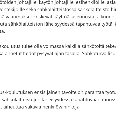
­töi­den joh­ta­jil­le, käy­tön joh­ta­jil­le, esi­hen­ki­löil­le, as
yön­te­ki­jöil­le sekä säh­kö­lait­teis­tos­sa säh­kö­lait­teis­to
Nämä vaa­ti­muk­set kos­ke­vat käyt­töä, asen­nus­ta ja kun­nos
a säh­kö­lait­teis­ton lä­hei­syy­des­sä ta­pah­tu­vaa työtä, k
ta.
s­kou­lu­tus tulee olla voi­mas­sa kai­kil­la säh­kö­töi­tä te­k
­sa an­ne­tut tie­dot py­sy­vät ajan ta­sal­la. Säh­kö­tur­val­li­
oulutuksen en­si­si­jai­nen ta­voi­te on pa­ran­taa työ­tur­val
 säh­kö­lait­teis­to­jen lä­hei­syy­des­sä ta­pah­tu­vaan muus­
 ai­heut­taa va­ka­via hen­ki­lö­va­hin­ko­ja.