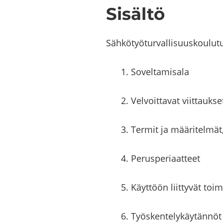
Si­säl­tö
Säh­kö­työ­tur­val­li­suus­kou­l
1. So­vel­ta­mi­sa­la
2. Vel­voit­ta­vat viit­tauk­se
3. Ter­mit ja mää­ri­tel­mät, 
4. Pe­rus­pe­ri­aat­teet
5. Käyt­töön liit­ty­vät toi­
6. Työs­ken­te­ly­käy­tän­nöt