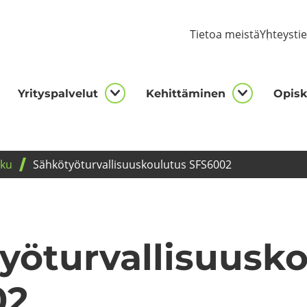
Tie­toa meis­tä
Yh­teys­ti
Yri­tys­pal­ve­lut
Ke­hit­tä­mi­nen
Opis­ke
kijalle
Yrityspalvelut
Kehittämi
asivut
alasivut
alasivut
­ku
Säh­kö­työ­tur­val­li­suus­kou­lu­tus SFS6002
yö­tur­val­li­suus­k
02