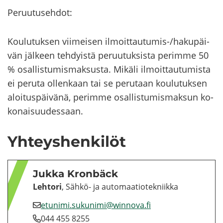
Pe­ruu­tuseh­dot:
Kou­lu­tuk­sen vii­mei­sen ilmoittautumis-​/ha­ku­päi­
vän jäl­keen teh­dyis­tä pe­ruu­tuk­sis­ta pe­rim­me 50
% osal­lis­tu­mis­mak­sus­ta. Mi­kä­li il­moit­tau­tu­mis­ta
ei pe­ru­ta ol­len­kaan tai se pe­ru­taan kou­lu­tuk­sen
aloi­tus­päi­vä­nä, pe­rim­me osal­lis­tu­mis­mak­sun ko­
ko­nai­suu­des­saan.
Yh­teys­hen­ki­löt
Jukka Kronbäck
Leh­to­ri
, Sähkö-​ ja au­to­maa­tio­tek­niik­ka
etu­ni­mi.su­ku­ni­mi@winnova.fi
044 455 8255