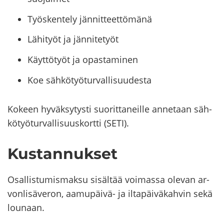
Työskentely jännitteettömänä
Lähityöt ja jännitetyöt
Käyttötyöt ja opastaminen
Koe sähkötyöturvallisuudesta
Ko­keen hy­väk­sy­tys­ti suo­rit­ta­neil­le an­ne­taan säh­
kö­työ­tur­val­li­suus­kort­ti (SETI).
Kus­tan­nuk­set
Osal­lis­tu­mis­mak­su si­säl­tää voi­mas­sa ole­van ar­
von­li­sä­ve­ron, aamupäivä-​ ja il­ta­päi­vä­kah­vin sekä
lou­naan.