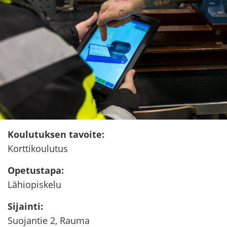
Kou­lu­tuk­sen ta­voi­te
:
Kort­ti­kou­lu­tus
Ope­tus­ta­pa
:
Lä­hio­pis­ke­lu
Si­jain­ti
:
Suo­jan­tie 2, Rauma