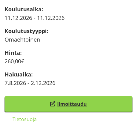
Kou­lu­tusai­ka
:
11.12.2026
-
11.12.2026
Kou­lu­tus­tyyp­pi
:
Omaeh­toi­nen
Hinta
:
260,00€
Ha­kuai­ka
:
7.8.2026
-
2.12.2026
Il­moit­tau­du
(
s
Tie­to­suo­ja
i
i