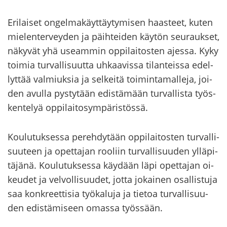
Eri­lai­set on­gel­ma­käyt­täy­ty­mi­sen haas­teet, kuten
mie­len­ter­vey­den ja päih­tei­den käy­tön seu­rauk­set,
nä­ky­vät yhä useam­min op­pi­lai­tos­ten ajes­sa. Kyky
toi­mia tur­val­li­suut­ta uh­kaa­vis­sa ti­lan­teis­sa edel­
lyt­tää val­miuk­sia ja sel­kei­tä toi­min­ta­mal­le­ja, joi­
den avul­la pys­ty­tään edis­tä­mään tur­val­lis­ta työs­
ken­te­lyä op­pi­lai­to­sym­pä­ris­tös­sä.
Kou­lu­tuk­ses­sa pe­reh­dy­tään op­pi­lai­tos­ten tur­val­li­
suu­teen ja opet­ta­jan roo­liin tur­val­li­suu­den yl­lä­pi­
tä­jä­nä. Kou­lu­tuk­ses­sa käy­dään läpi opet­ta­jan oi­
keu­det ja vel­vol­li­suu­det, jotta jo­kai­nen osal­lis­tu­ja
saa kon­kreet­ti­sia työ­ka­lu­ja ja tie­toa tur­val­li­suu­
den edis­tä­mi­seen omas­sa työs­sään.