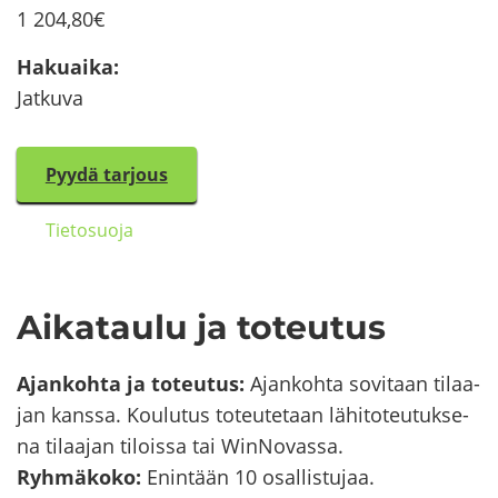
1 204,80€
Ha­kuai­ka
:
Jat­ku­va
Pyydä tar­jous
Tie­to­suo­ja
Ai­ka­tau­lu ja to­teu­tus
Ajan­koh­ta ja to­teu­tus:
Ajan­koh­ta so­vi­taan ti­laa­
jan kans­sa. Kou­lu­tus to­teu­te­taan lä­hi­to­teu­tuk­se­
na ti­laa­jan ti­lois­sa tai WinNovassa.
Ryh­mä­ko­ko:
Enin­tään 10 osal­lis­tu­jaa.