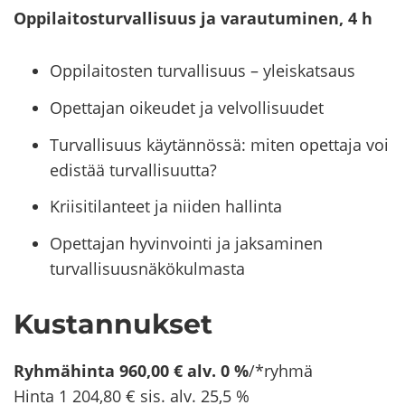
Op­pi­lai­tos­tur­val­li­suus ja va­rau­tu­mi­nen, 4 h
Oppilaitosten turvallisuus – yleiskatsaus
Opettajan oikeudet ja velvollisuudet
Turvallisuus käytännössä: miten opettaja voi
edistää turvallisuutta?
Kriisitilanteet ja niiden hallinta
Opettajan hyvinvointi ja jaksaminen
turvallisuusnäkökulmasta
Kus­tan­nuk­set
Ryh­mä­hin­ta 960,00 € alv. 0 %
/*ryhmä
Hinta 1 204,80 € sis. alv. 25,5 %