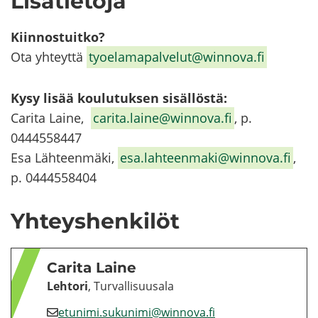
Li­sä­tie­to­ja
Kiin­nos­tuit­ko?
Ota yh­teyt­tä
ty­oe­la­ma­pal­ve­lut@winnova.fi
Kysy lisää kou­lu­tuk­sen si­säl­lös­tä:
Ca­ri­ta Laine,
ca­ri­ta.laine@winnova.fi
, p.
0444558447
Esa Läh­teen­mä­ki,
esa.lah­teen­ma­ki@winnova.fi
,
p. 0444558404
Yh­teys­hen­ki­löt
Ca­ri­ta Laine
Leh­to­ri
, Tur­val­li­suusa­la
etu­ni­mi.su­ku­ni­mi@winnova.fi