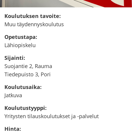
Kou­lu­tuk­sen ta­voi­te
:
Muu täy­den­nys­kou­lu­tus
Ope­tus­ta­pa
:
Lä­hio­pis­ke­lu
Si­jain­ti
:
Suo­jan­tie 2, Rauma
Tie­de­puis­to 3, Pori
Kou­lu­tusai­ka
:
Jat­ku­va
Kou­lu­tus­tyyp­pi
:
Yri­tys­ten ti­laus­kou­lu­tuk­set ja -​palvelut
Hinta
: