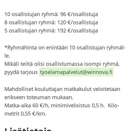
10 osal­lis­tu­jan ryhmä: 96 €/osal­lis­tu­ja
8 osal­lis­tu­jan ryhmä: 120 €/osal­lis­tu­ja
5 osal­lis­tu­jan ryhmä: 192 €/osal­lis­tu­ja
*Ryh­mä­hin­ta on enin­tään 10 osal­lis­tu­jan ryh­mäl­
le.
Mi­kä­li teil­tä olisi osal­lis­tu­mas­sa isom­pi ryhmä,
pyydä tar­jous
ty­oe­la­ma­pal­ve­lut@winnova.fi
Mah­dol­li­set kou­lut­ta­jan mat­ka­ku­lut ve­loi­te­taan
erik­seen to­teu­man mu­kaan.
Matka-​aika 60 €/h, mi­ni­mi­ve­lois­tus 0,5 h. Ki­lo­
met­rit 0,55 €/km.