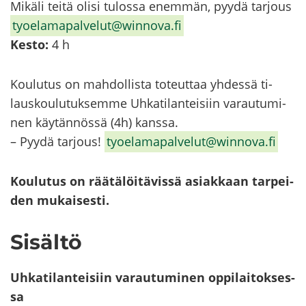
Mi­kä­li teitä olisi tu­los­sa enem­män, pyydä tar­jous
ty­oe­la­ma­pal­ve­lut@winnova.fi
Kesto:
4 h
Kou­lu­tus on mah­dol­lis­ta to­teut­taa yh­des­sä ti­
laus­kou­lu­tuk­sem­me Uh­ka­ti­lan­tei­siin va­rau­tu­mi­
nen käy­tän­nös­sä (4h) kans­sa.
– Pyydä tar­jous!
ty­oe­la­ma­pal­ve­lut@winnova.fi
Kou­lu­tus on rää­tä­löi­tä­vis­sä asiak­kaan tar­pei­
den mu­kai­ses­ti.
Si­säl­tö
Uh­ka­ti­lan­tei­siin va­rau­tu­mi­nen op­pi­lai­tok­ses­
sa