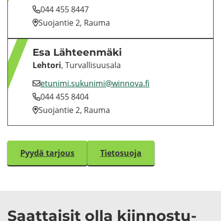
044 455 8447
Suo­jan­tie 2, Rauma
Esa Läh­teen­mä­ki
Leh­to­ri
, Tur­val­li­suusa­la
etu­ni­mi.su­ku­ni­mi@winnova.fi
044 455 8404
Suo­jan­tie 2, Rauma
Pyydä tar­jous
Tie­to­suo­ja
Saat­tai­sit olla kiin­nos­tu­