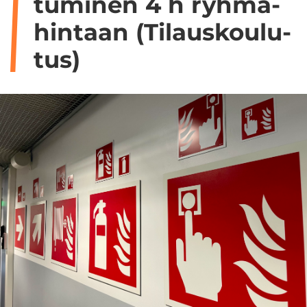
tu­mi­nen 4 h ryh­mä­
hin­taan (Ti­laus­kou­lu­
tus)