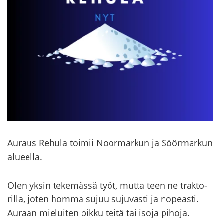
Au­raus Re­hu­la toi­mii Noor­mar­kun ja Söör­mar­kun
alu­eel­la.
Olen yksin te­ke­mäs­sä työt, mutta teen ne trak­to­
ril­la, joten homma sujuu su­ju­vas­ti ja no­peas­ti.
Au­raan mie­lui­ten pikku teitä tai isoja pi­ho­ja.