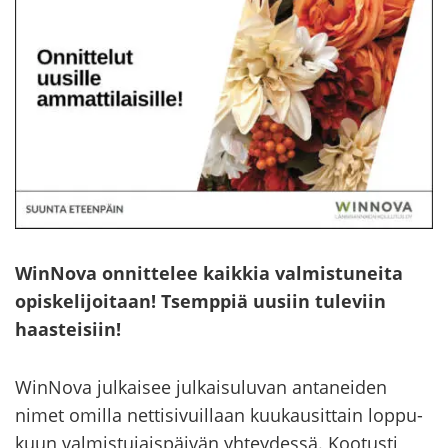
WinNova on­nit­te­lee kaik­kia val­mis­tu­nei­ta
opis­ke­li­joi­taan! Tsemp­piä uusiin tu­le­viin
haas­tei­siin!
WinNova jul­kai­see jul­kai­su­lu­van an­ta­nei­den
nimet omil­la net­ti­si­vuil­laan kuu­kausit­tain lop­pu­
kuun val­mis­tu­jais­päi­vän yh­tey­des­sä. Koo­tus­ti