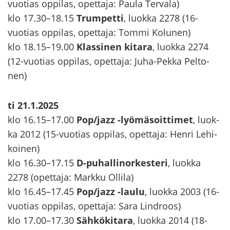
vuotias op­pi­las, opet­ta­ja: Paula Ter­va­la)
klo 17.30–18.15
Trum­pet­ti
, luok­ka 2278 (16-​
vuotias op­pi­las, opet­ta­ja: Tommi Ko­lu­nen)
klo 18.15–19.00
Klas­si­nen ki­ta­ra
, luok­ka 2274
(12-​vuotias op­pi­las, opet­ta­ja: Juha-​Pekka Pel­to­
nen)
ti 21.1.2025
klo 16.15–17.00
Pop/jazz -​lyömäsoittimet
, luok­
ka 2012 (15-​vuotias op­pi­las, opet­ta­ja: Henri Le­hi­
koi­nen)
klo 16.30–17.15
D-​puhallinorkesteri
, luok­ka
2278 (opet­ta­ja: Mark­ku Ol­li­la)
klo 16.45–17.45
Pop/jazz -​laulu
, luok­ka 2003 (16-​
vuotias op­pi­las, opet­ta­ja: Sara Lindroos)
klo 17.00–17.30
Säh­kö­ki­ta­ra
, luok­ka 2014 (18-​