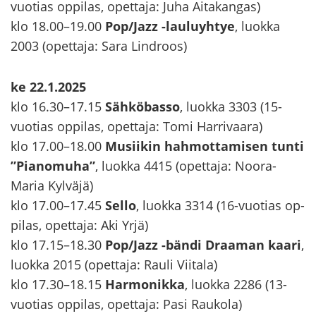
vuotias op­pi­las, opet­ta­ja: Juha Ai­ta­kan­gas)
klo 18.00–19.00
Pop/Jazz -​lauluyhtye
, luok­ka
2003 (opet­ta­ja: Sara Lindroos)
ke 22.1.2025
klo 16.30–17.15
Säh­kö­bas­so
, luok­ka 3303 (15-​
vuotias op­pi­las, opet­ta­ja: Tomi Har­ri­vaa­ra)
klo 17.00–18.00
Musii­kin hah­mot­ta­mi­sen tunti
”Pia­no­mu­ha”
, luok­ka 4415 (opet­ta­ja: Noora-​
Maria Kyl­vä­jä)
klo 17.00–17.45
Sello
, luok­ka 3314 (16-​vuotias op­
pi­las, opet­ta­ja: Aki Yrjä)
klo 17.15–18.30
Pop/Jazz -​bändi Draa­man kaari
,
luok­ka 2015 (opet­ta­ja: Rauli Vii­ta­la)
klo 17.30–18.15
Har­mo­nik­ka
, luok­ka 2286 (13-​
vuotias op­pi­las, opet­ta­ja: Pasi Rau­ko­la)