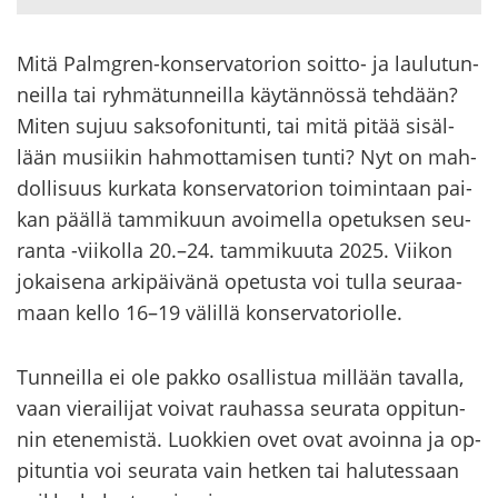
Mitä Palmgren-​konservatorion soitto-​ ja lau­lu­tun­
neil­la tai ryh­mä­tun­neil­la käy­tän­nös­sä teh­dään?
Miten sujuu sak­so­fo­ni­tun­ti, tai mitä pitää si­säl­
lään musii­kin hah­mot­ta­mi­sen tunti? Nyt on mah­
dol­li­suus kur­ka­ta kon­ser­va­to­rion toi­min­taan pai­
kan pääl­lä tam­mi­kuun avoi­mel­la ope­tuk­sen seu­
ran­ta -​viikolla 20.–24. tam­mi­kuu­ta 2025. Vii­kon
jo­kai­se­na ar­ki­päi­vä­nä ope­tus­ta voi tulla seu­raa­
maan kello 16–19 vä­lil­lä kon­ser­va­to­riol­le.
Tun­neil­la ei ole pakko osal­lis­tua mil­lään ta­val­la,
vaan vie­rai­li­jat voi­vat rau­has­sa seu­ra­ta op­pi­tun­
nin ete­ne­mis­tä. Luok­kien ovet ovat avoin­na ja op­
pi­tun­tia voi seu­ra­ta vain het­ken tai ha­lu­tes­saan