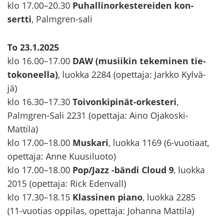
klo 17.00–20.30
Pu­hal­li­nor­kes­te­rei­den kon­
sert­ti
, Palmgren-​sali
To 23.1.2025
klo 16.00–17.00
DAW (musii­kin te­ke­mi­nen tie­
to­ko­neel­la)
, luok­ka 2284 (opet­ta­ja: Jark­ko Kyl­vä­
jä)
klo 16.30–17.30
Toivonkipinät-​orkesteri
,
Palmgren-​Sali 2231 (opet­ta­ja: Aino Ojakoski-​
Mattila)
klo 17.00–18.00
Mus­ka­ri
, luok­ka 1169 (6-​vuotiaat,
opet­ta­ja: Anne Kuusi­luo­to)
klo 17.00–18.00
Pop/Jazz -​bändi Cloud 9
, luok­ka
2015 (opet­ta­ja: Rick Eden­vall)
klo 17.30–18.15
Klas­si­nen piano
, luok­ka 2285
(11-​vuotias op­pi­las, opet­ta­ja: Jo­han­na Mat­ti­la)