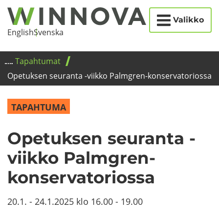
Etusi­
Siir­
Valikko
vu
ry
Eng­lish
Svens­ka
si­
säl­
Ta­pah­tu­mat
töön
Ope­tuk­sen seu­ran­ta -​viikko Palmgren-​konservatoriossa
TAPAHTUMA
Ope­tuk­sen seu­ran­ta -​
viikko Palmgren-​
konservatoriossa
20.1.
-
24.1.2025
klo
16.00
-
19.00