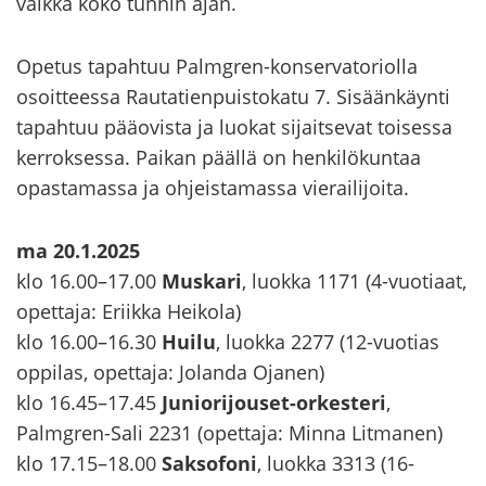
vaik­ka koko tun­nin ajan.
Ope­tus ta­pah­tuu Palmgren-​konservatoriolla
osoit­tees­sa Rau­ta­tien­puis­to­ka­tu 7. Si­sään­käyn­ti
ta­pah­tuu pää­ovis­ta ja luo­kat si­jait­se­vat toi­ses­sa
ker­rok­ses­sa. Pai­kan pääl­lä on hen­ki­lö­kun­taa
opas­ta­mas­sa ja oh­jeis­ta­mas­sa vie­rai­li­joi­ta.
ma 20.1.2025
klo 16.00–17.00
Mus­ka­ri
, luok­ka 1171 (4-​vuotiaat,
opet­ta­ja: Eriik­ka Hei­ko­la)
klo 16.00–16.30
Huilu
, luok­ka 2277 (12-​vuotias
op­pi­las, opet­ta­ja: Jo­lan­da Oja­nen)
klo 16.45–17.45
Juniorijouset-​orkesteri
,
Palmgren-​Sali 2231 (opet­ta­ja: Minna Lit­ma­nen)
klo 17.15–18.00
Sak­so­fo­ni
, luok­ka 3313 (16-​