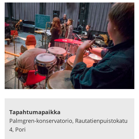
Ta­pah­tu­ma­paik­ka
Palmgren-​konservatorio, Rau­ta­tien­puis­to­ka­tu
4, Pori