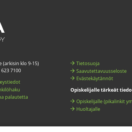
 (ar­ki­sin klo 9-15)
Tie­to­suo­ja
) 623 7100
Saa­vu­tet­ta­vuus­se­los­te
Eväs­te­käy­tän­nöt
eys­tie­dot
ki­lö­ha­ku
Opis­ke­li­jal­le tär­keät tie­d
a pa­lau­tet­ta
Opis­ke­li­jal­le (pi­ka­lin­kit y
Huol­ta­jal­le