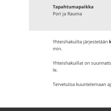
Ta­pah­tu­ma­paik­ka
Pori ja Rauma
Yh­teis­ha­kuil­ta jär­jes­te­tään
min.
Yh­teis­ha­kuil­lat on suun­nat­tu 
le.
Ter­ve­tu­loa kuun­te­le­maan aj