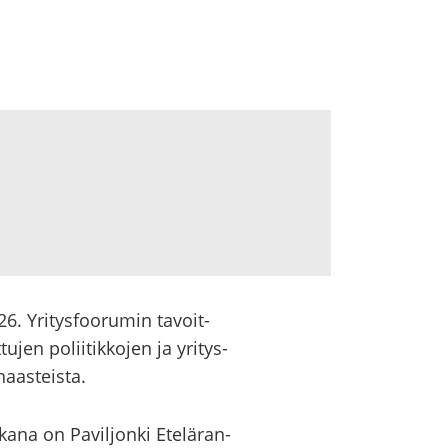
6. Yri­tys­foo­ru­min ta­voit­
jen po­lii­tik­ko­jen ja yri­tys­
haas­teis­ta.
­na on Pa­vil­jon­ki Ete­lä­ran­