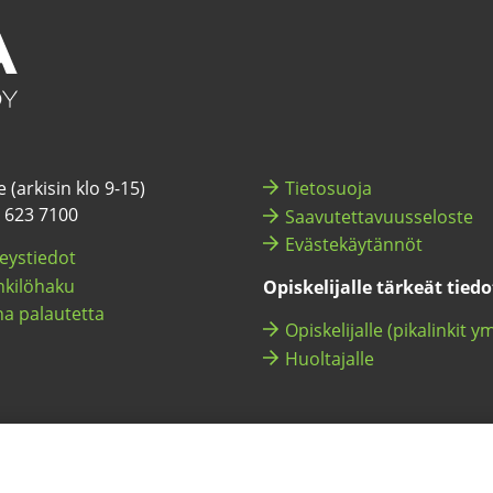
 (ar­ki­sin klo 9-15)
Tie­to­suo­ja
) 623 7100
Saa­vu­tet­ta­vuus­se­los­te
Eväs­te­käy­tän­nöt
eys­tie­dot
ki­lö­ha­ku
Opis­ke­li­jal­le tär­keät tie­d
a pa­lau­tet­ta
Opis­ke­li­jal­le (pi­ka­lin­kit y
Huol­ta­jal­le