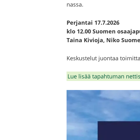
nas­sa.
Per­jan­tai 17.7.2026
klo 12.00 Suo­men osaa­ja­pu
Taina Ki­vio­ja, Niko Suo­me
Kes­kus­te­lut juon­taa toi­mit­
Lue lisää ta­pah­tu­man net­ti­si