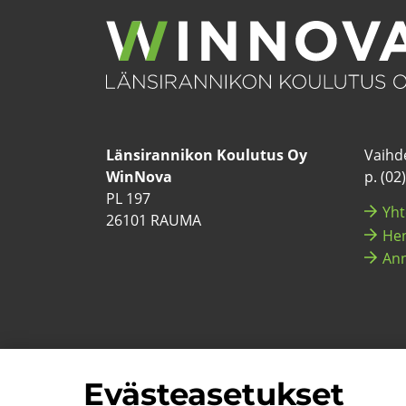
Län­si­ran­ni­kon Kou­lu­tus Oy
Vaih­de
WinNova
p. (02
PL 197
Yh­t
26101 RAUMA
Hen­
Ann
Eväs­tea­se­tuk­set