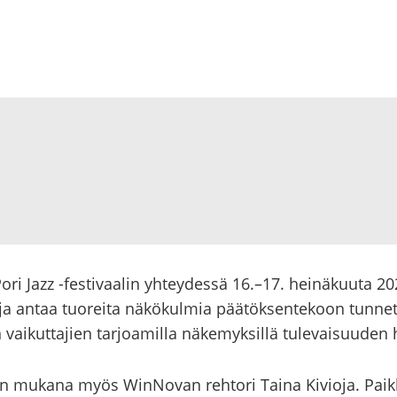
 Pori Jazz -​festivaalin yh­tey­des­sä 16.–17. hei­nä­kuu­ta 202
 antaa tuo­rei­ta nä­kö­kul­mia pää­tök­sen­te­koon tun­net­tu­
ai­kut­ta­jien tar­joa­mil­la nä­ke­myk­sil­lä tu­le­vai­suu­den 
 on mu­ka­na myös WinNovan reh­to­ri Taina Ki­vio­ja. Paik­ka