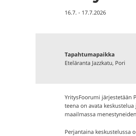
16.7.
-
17.7.2026
Ta­pah­tu­ma­paik­ka
Ete­lä­ran­ta Jazzkatu, Pori
Yri­tys­Foo­ru­mi jär­jes­te­tään
tee­na on avata kes­kus­te­lua ja
maa­il­mas­sa me­nes­ty­nei­den v
Per­jan­tai­na kes­kus­te­lus­sa