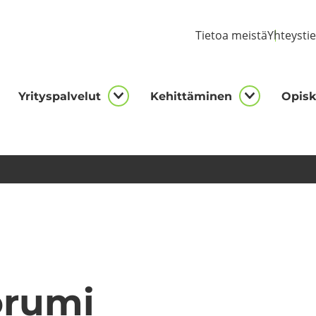
Tie­toa meis­tä
Yh­teys­ti
Yri­tys­pal­ve­lut
Ke­hit­tä­mi­nen
Opis­ke
kijalle
Yrityspalvelut
Kehittämi
asivut
alasivut
alasivut
o­ru­mi