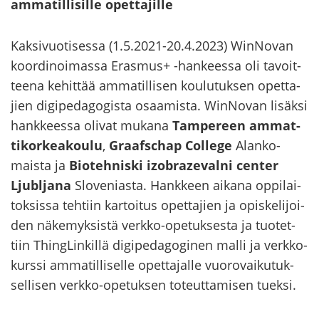
am­ma­til­li­sil­le opet­ta­jil­le
Kak­si­vuo­ti­ses­sa (1.5.2021-20.4.2023) WinNovan
koor­di­noi­mas­sa Eras­mus+ -​hankeessa oli ta­voit­
tee­na ke­hit­tää am­ma­til­li­sen kou­lu­tuk­sen opet­ta­
jien di­gi­pe­da­go­gis­ta osaa­mis­ta. WinNovan li­säk­si
hank­kees­sa oli­vat mu­ka­na
Tam­pe­reen am­mat­
ti­kor­kea­kou­lu
,
Graafschap Col­le­ge
Alan­ko­
mais­ta ja
Bio­teh­nis­ki izobrazevalni cen­ter
Ljubl­ja­na
Slo­ve­nias­ta. Hank­keen ai­ka­na op­pi­lai­
tok­sis­sa teh­tiin kar­toi­tus opet­ta­jien ja opis­ke­li­joi­
den nä­ke­myk­sis­tä verkko-​opetuksesta ja tuo­tet­
tiin ThingLin­kil­lä di­gi­pe­da­go­gi­nen malli ja verk­ko­
kurs­si am­ma­til­li­sel­le opet­ta­jal­le vuo­ro­vai­ku­tuk­
sel­li­sen verkko-​opetuksen to­teut­ta­mi­sen tuek­si.