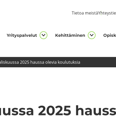
Tie­toa meis­tä
Yh­teys­ti
Yri­tys­pal­ve­lut
Ke­hit­tä­mi­nen
Opis­ke
kijalle
Yrityspalvelut
Kehittämi
asivut
alasivut
alasivut
lis­kuus­sa 2025 haus­sa ole­via kou­lu­tuk­sia
uus­sa 2025 haus­s