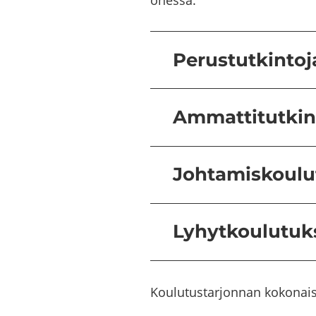
ohes­sa.
Perustutkintoj
Ammattitutkin
Johtamiskoulu
Lyhytkoulutukse
Kou­lu­tus­tar­jon­nan ko­ko­na