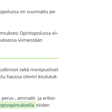
­to­po­lus­sa on suun­nat­tu pe­
e­muk­se­si Opin­to­po­lus­sa vii­
tuk­ses­sa vii­meis­tään
tut­kin­not sekä mo­ni­puo­li­set
u­tus­tu haus­sa ole­viin kou­lu­tuk­
​​​, ammatti-​​​​​​​​​​​ ja eri­koi­
p­pi­so­pi­muk­sel­la
töi­den