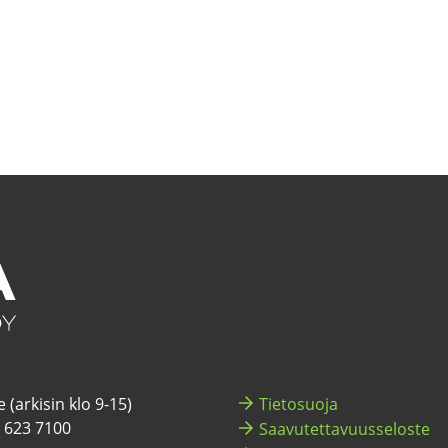
 (ar­ki­sin klo 9-15)
Tie­to­suo­ja
) 623 7100
Saa­vu­tet­ta­vuus­se­los­te