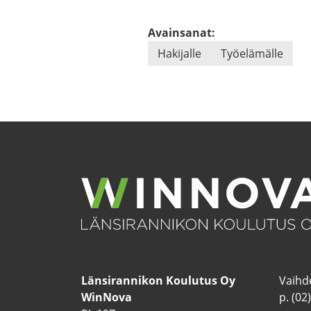
Avainsanat:
Ha­ki­jal­le
Työ­elä­mäl­le
Län­si­ran­ni­kon Kou­lu­tus Oy
Vaih­de
WinNova
p. (02