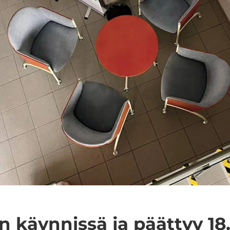
on käyn­nis­sä ja päät­tyy 1