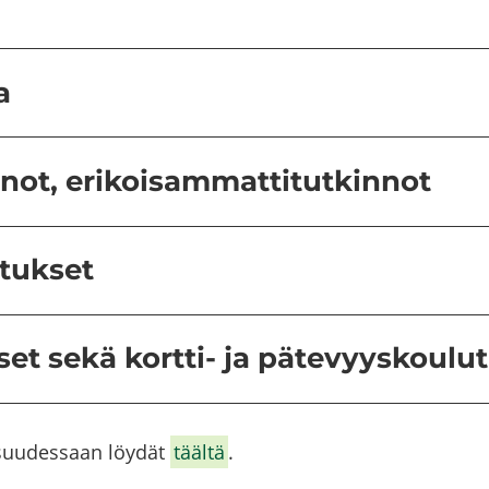
ve­
luun)
a
not, erikoisammattitutkinnot
tukset
t sekä kortti-​​ ja pätevyyskoulu
i­suu­des­saan löy­dät
tääl­tä
.