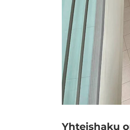
Yh­teis­ha­ku 