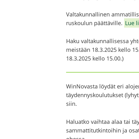
Val­ta­kun­nal­li­nen am­ma­til­l
rus­kou­lun päät­tä­vil­le.
Lue li
Haku val­ta­kun­nal­li­ses­sa yh
meis­tään 18.3.2025 kello 15.00.
18.3.2025 kello 15.00.)
WinNovasta löy­dät eri alo­jen p
täy­den­nys­kou­lu­tuk­set (ly­hyt­ko
siin.
Ha­luat­ko vaih­taa alaa tai täy­den­
sam­mat­ti­tut­kin­toi­hin ja osa