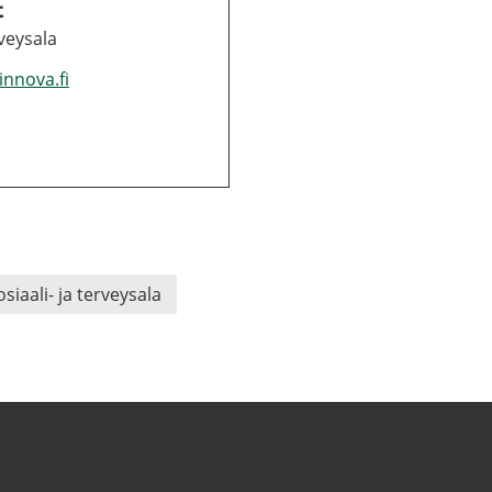
t
vey­sa­la
winnova.fi
siaali-​ ja ter­vey­sa­la