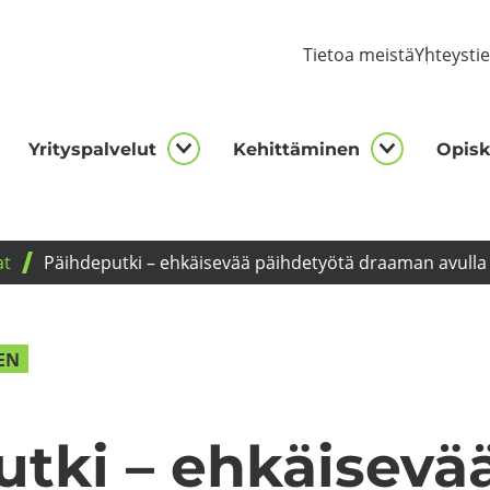
Tie­toa meis­tä
Yh­teys­ti
Yri­tys­pal­ve­lut
Ke­hit­tä­mi­nen
Opis­ke
kijalle
Yrityspalvelut
Kehittämi
asivut
alasivut
alasivut
at
Päih­de­put­ki – eh­käi­se­vää päih­de­työ­tä draa­man avul­la
NEN
ut­ki – eh­käi­se­v