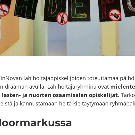
Novan lä­hi­hoi­ta­jao­pis­ke­li­joi­den to­teut­ta­maa päih­de­
aan draa­man avul­la. Lä­hi­hoi­ta­ja­ryh­mi­nä ovat
mielenter
a
lasten-​ ja nuor­ten osaa­mi­sa­lan
opis­ke­li­jat
. Tar­k
is­tä ja kan­nus­ta­maan heitä kiel­täy­ty­mään ryh­mä­pai­n
Noor­mar­kus­sa