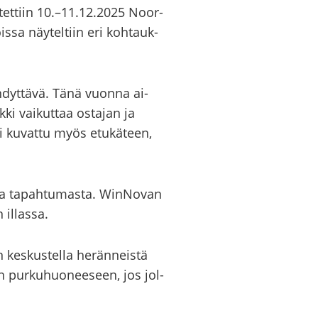
i­tet­tiin 10.–11.12.2025 Noor­
is­sa näy­tel­tiin eri koh­tauk­
äh­dyt­tä­vä. Tänä vuon­na ai­
i vai­kut­taa os­ta­jan ja
i ku­vat­tu myös etu­kä­teen,
i­sia ta­pah­tu­mas­ta. WinNovan
il­las­sa.
 kes­kus­tel­la he­rän­neis­tä
n pur­ku­huo­nee­seen, jos jol­