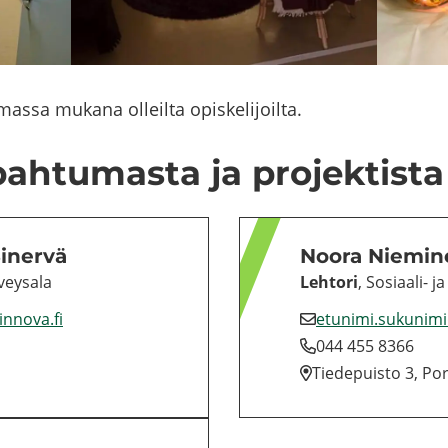
s­sa mu­ka­na ol­leil­ta opis­ke­li­joil­ta.
­pah­tu­mas­ta ja pro­jek­tis­ta
Sinervä
Noora Nie­mi­
vey­sa­la
Leh­to­ri
, Sosiaali-​ ja
winnova.fi
etu­ni­mi.su­ku­ni­
044 455 8366
Tie­de­puis­to 3, Por