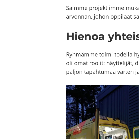
Saim­me pro­jek­tiim­me mu­kaa
ar­von­nan, johon op­pi­laat sai­
Hie­noa yh­teis
Ryh­mäm­me toimi to­del­la hyvin 
oli omat roo­lit: näyt­te­li­jät, 
pal­jon ta­pah­tu­maa var­ten ja 