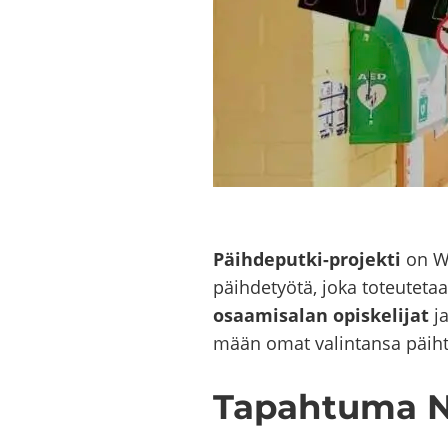
Päihdeputki-​projekti
on Win
päih­de­työ­tä, joka to­teu­te­t
osaa­mi­sa­lan opis­ke­li­jat
j
mään omat va­lin­tan­sa päih­te
Ta­pah­tu­ma 