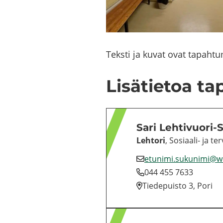
Teks­ti ja kuvat ovat ta­pah­tu­ma
Li­sä­tie­toa ta
Sari Lehtivuori-​
Leh­to­ri
, Sosiaali-​ ja ter­
etu­ni­mi.su­ku­ni­mi@
044 455 7633
Tie­de­puis­to 3, Pori