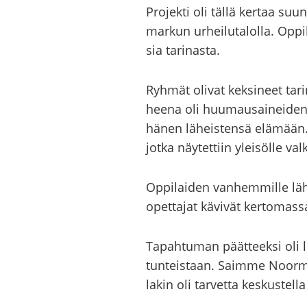
Pro­jek­ti oli tällä ker­taa suun
mar­kun ur­hei­lu­ta­lol­la. Op­p
sia ta­ri­nas­ta.
Ryh­mät oli­vat kek­si­neet ta­ri
hee­na oli huu­mausai­nei­den kä
hänen lä­heis­ten­sä elä­mään. 
jotka näy­tet­tiin ylei­söl­le val
Op­pi­lai­den van­hem­mil­le lä­
opet­ta­jat kä­vi­vät ker­to­mas
Ta­pah­tu­man päät­teek­si oli l
tun­teis­taan. Saim­me Noor­mar
la­kin oli tar­vet­ta kes­kus­tel­