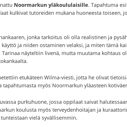
­nat­tu
Noor­mar­kun ylä­kou­lu­lai­sil­le
. Ta­pah­tu­ma es
i­laat kul­ki­vat tu­to­rei­den mu­ka­na huo­nees­ta toi­seen, jo
­nan­kaa­ren, jonka tar­koi­tus oli olla rea­lis­ti­nen ja py­s
yt­tö ja nii­den os­ta­mi­nen ve­lak­si, ja miten tämä kaik­k
Ta­ri­naa näy­tel­tiin li­ve­nä, mutta muu­ta­ma koh­taus ol
­ko­kan­kaal­ta.
he­tet­tiin etu­kä­teen Wilma-​viesti, jotta he oli­vat tie­to
­sa ta­pah­tu­mas­ta myös Noor­mar­kun ylä­as­teen ko­ti­väen 
u­vas­sa pur­ku­huo­ne, jossa op­pi­laat sai­vat ha­lu­tes­saan
­kun kou­lus­ta myös ter­vey­den­hoi­ta­jan ja ku­raat­to­ri
la tun­teis­taan vielä sy­väl­li­sem­min.