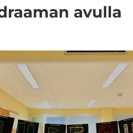
 draa­man avul­la