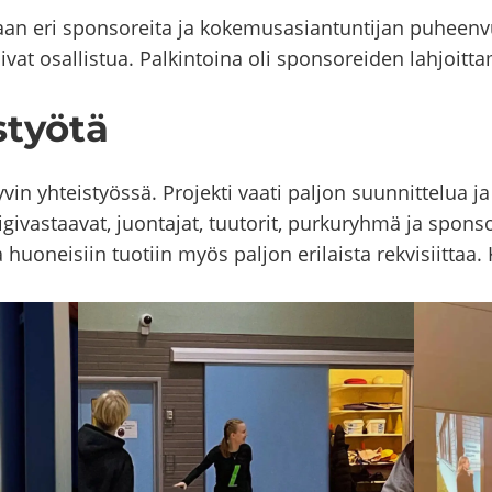
n eri spon­so­rei­ta ja ko­ke­mus­asian­tun­ti­jan pu­heen­
vat osal­lis­tua. Pal­kin­toi­na oli spon­so­rei­den lah­joit­ta­
­työ­tä
yh­teis­työs­sä. Pro­jek­ti vaati pal­jon suun­nit­te­lua ja hei
di­gi­vas­taa­vat, juon­ta­jat, tuu­to­rit, pur­ku­ryh­mä ja spon­
huo­nei­siin tuo­tiin myös pal­jon eri­lais­ta re­kvi­siit­taa. 