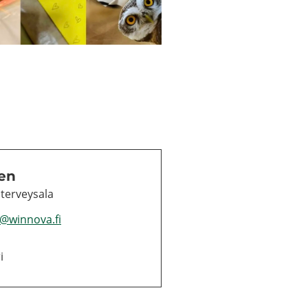
nen
 ter­vey­sa­la
mi@winnova.fi
i