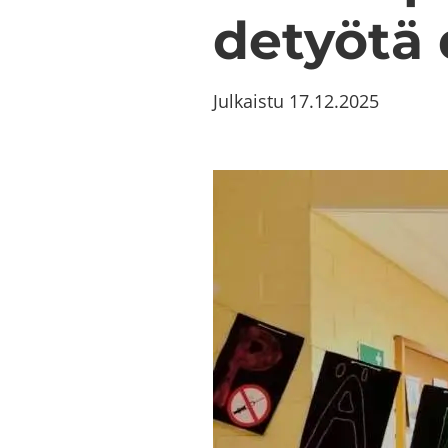
de­työ­tä
Julkaistu
17.12.2025