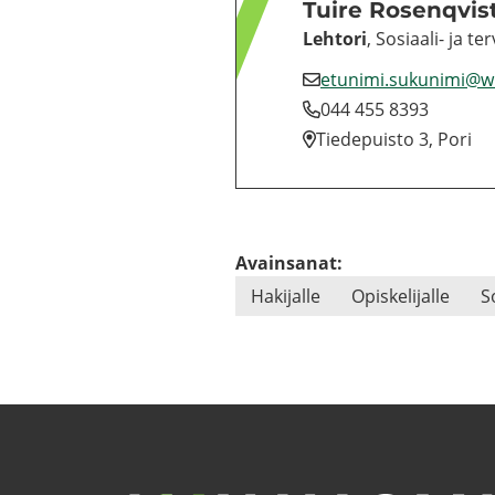
Tuire Ro­sen­qvis
Leh­to­ri
, Sosiaali-​ ja ter­
etu­ni­mi.su­ku­ni­mi@
044 455 8393
Tie­de­puis­to 3, Pori
Avainsanat:
Ha­ki­jal­le
Opis­ke­li­jal­le
So