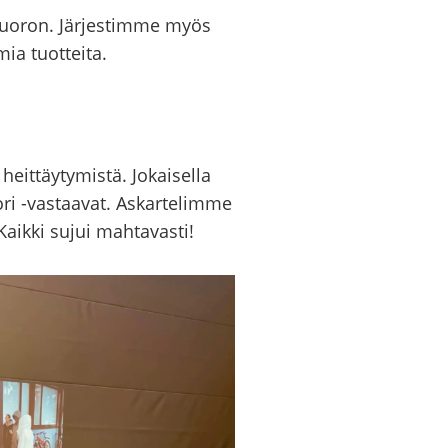
vuo­ron. Jär­jes­tim­me myös
mia tuot­tei­ta.
t­täy­ty­mis­tä. Jo­kai­sel­la
so­ri -​vastaavat. As­kar­te­lim­me
Kaik­ki sujui mah­ta­vas­ti!