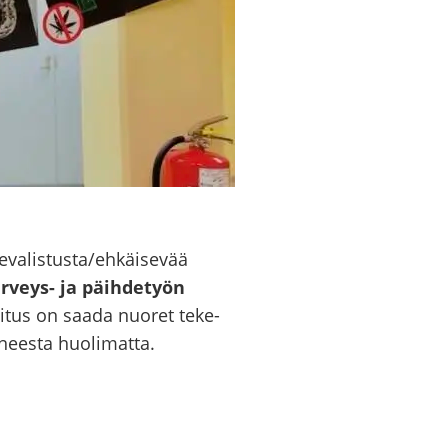
va­lis­tus­ta/eh­käi­se­vää
veys-​ ja päih­de­työn
oi­tus on saada nuo­ret te­ke­
ees­ta huo­li­mat­ta.