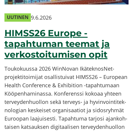
9.6.2026
UU­TI­NEN
HIMSS26 Eu­ro­pe -​
tapahtuman tee­mat ja
ver­kos­toi­tu­mi­sen opit
Tou­ko­kuus­sa 2026 WinNovan IkäteknosNet-​
projektitoimijat osal­lis­tui­vat HIMSS26 – Eu­ro­pean
Health Con­fe­rence & Exhibition -​tapahtumaan
Köö­pen­ha­mi­nas­sa. Kon­fe­rens­si ko­ko­aa yh­teen
ter­vey­den­huol­lon sekä terveys-​ ja hy­vin­voin­ti­tek­
no­lo­gian kes­kei­set or­ga­ni­saa­tiot ja si­dos­ryh­mät
Eu­roo­pan laa­jui­ses­ti. Ta­pah­tu­ma tar­jo­si ajan­koh­
tai­sen kat­sauk­sen di­gi­taa­li­sen ter­vey­den­huol­lon