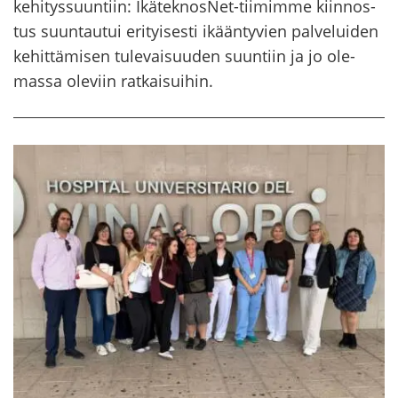
ke­hi­tys­suun­tiin: IkäteknosNet-​tiimimme kiin­nos­
tus suun­tau­tui eri­tyi­ses­ti ikään­ty­vien pal­ve­lui­den
ke­hit­tä­mi­sen tu­le­vai­suu­den suun­tiin ja jo ole­
mas­sa ole­viin rat­kai­sui­hin.