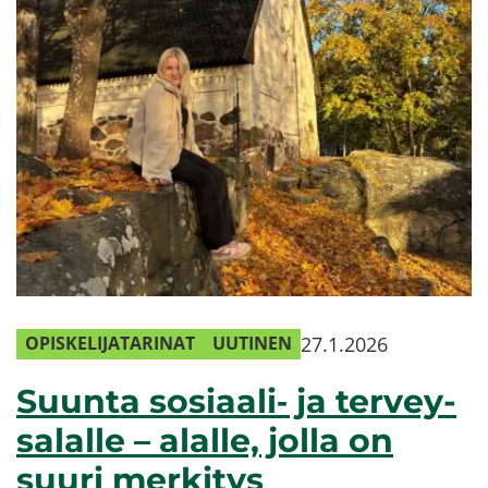
27.1.2026
OPIS­KE­LI­JA­TA­RI­NAT
UU­TI­NEN
Suun­ta so­si­aa­li‑ ja ter­vey­
sa­lal­le – alal­le, jolla on
suuri mer­ki­tys