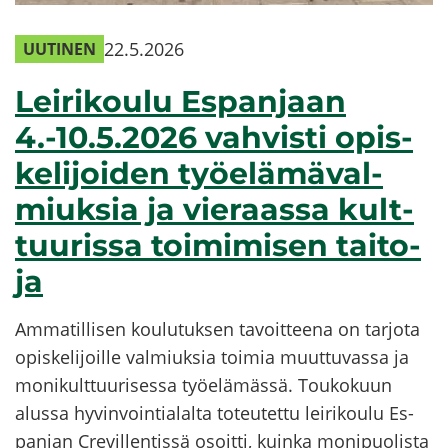
22.5.2026
UU­TI­NEN
Lei­ri­kou­lu Es­pan­jaan
4.-10.5.2026 vah­vis­ti opis­
ke­li­joi­den työ­elä­mä­val­
miuk­sia ja vie­raas­sa kult­
tuu­ris­sa toi­mi­mi­sen tai­to­
ja
Am­ma­til­li­sen kou­lu­tuk­sen ta­voit­tee­na on tar­jo­ta
opis­ke­li­joil­le val­miuk­sia toi­mia muut­tu­vas­sa ja
mo­ni­kult­tuu­ri­ses­sa työ­elä­mäs­sä. Tou­ko­kuun
alus­sa hy­vin­voin­tia­lal­ta to­teu­tet­tu lei­ri­kou­lu Es­
pan­jan Cre­vil­len­tis­sä osoit­ti, kuin­ka mo­ni­puo­lis­ta