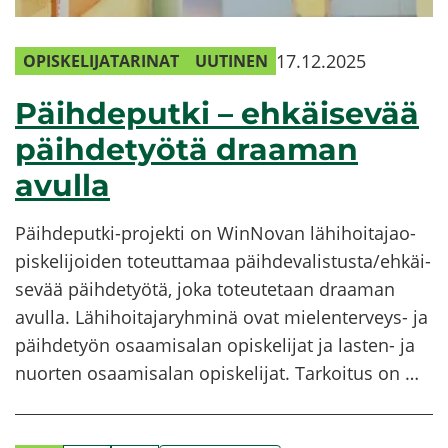
17.12.2025
OPIS­KE­LI­JA­TA­RI­NAT
UU­TI­NEN
Päih­de­put­ki – eh­käi­se­vää
päih­de­työ­tä draa­man
avul­la
Päihdeputki-​projekti on WinNovan lä­hi­hoi­ta­jao­
pis­ke­li­joi­den to­teut­ta­maa päih­de­va­lis­tus­ta/eh­käi­
se­vää päih­de­työ­tä, joka to­teu­te­taan draa­man
avul­la. Lä­hi­hoi­ta­ja­ryh­mi­nä ovat mielenterveys-​ ja
päih­de­työn osaa­mi­sa­lan opis­ke­li­jat ja lasten-​ ja
nuor­ten osaa­mi­sa­lan opis­ke­li­jat. Tar­koi­tus on …