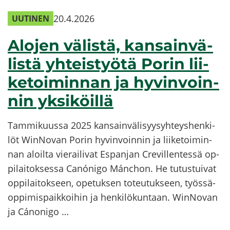
20.4.2026
UU­TI­NEN
Alo­jen vä­lis­tä, kan­sain­vä­
lis­tä yh­teis­työ­tä Porin lii­
ke­toi­min­nan ja hy­vin­voin­
nin yk­si­köil­lä
Tam­mi­kuus­sa 2025 kan­sain­vä­li­syy­syh­teys­hen­ki­
löt WinNovan Porin hy­vin­voin­nin ja lii­ke­toi­min­
nan aloil­ta vie­rai­li­vat Es­pan­jan Cre­vil­len­tes­sä op­
pi­lai­tok­ses­sa Canónigo Mánchon. He tu­tus­tui­vat
op­pi­lai­tok­seen, ope­tuk­sen to­teu­tuk­seen, työs­sä­
op­pi­mis­paik­koi­hin ja hen­ki­lö­kun­taan. WinNovan
ja Cánonigo …