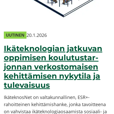
20.1.2026
UU­TI­NEN
Ikä­tek­no­lo­gian jat­ku­van
op­pi­mi­sen kou­lu­tus­tar­
jon­nan ver­kos­to­mai­sen
ke­hit­tä­mi­sen ny­ky­ti­la ja
tu­le­vai­suus
Ikä­tek­nos­Net on val­ta­kun­nal­li­nen, ESR+-​
rahoitteinen ke­hit­tä­mis­han­ke, jonka ta­voit­tee­na
on vah­vis­taa ikä­tek­no­lo­giao­saa­mis­ta sosiaali-​ ja