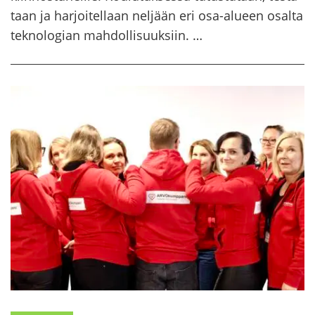
taan ja har­joi­tel­laan nel­jään eri osa-​alueen osal­ta
tek­no­lo­gian mah­dol­li­suuk­siin. …