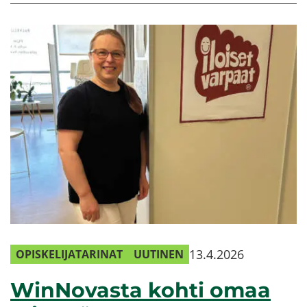
13.4.2026
OPIS­KE­LI­JA­TA­RI­NAT
UU­TI­NEN
WinNovasta kohti omaa