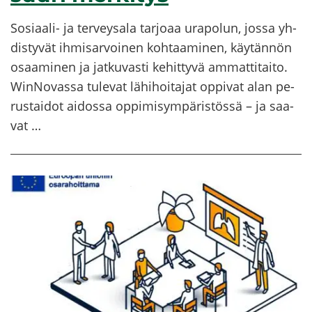
Sosiaali-​ ja ter­vey­sa­la tar­jo­aa ura­po­lun, jossa yh­
dis­ty­vät ih­mi­sar­voi­nen koh­taa­mi­nen, käy­tän­nön
osaa­mi­nen ja jat­ku­vas­ti ke­hit­ty­vä am­mat­ti­tai­to.
WinNovassa tu­le­vat lä­hi­hoi­ta­jat op­pi­vat alan pe­
rus­tai­dot ai­dos­sa op­pi­mi­sym­pä­ris­tös­sä – ja saa­
vat …