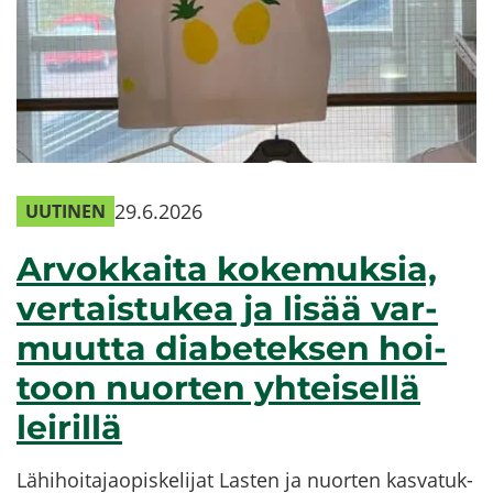
29.6.2026
UU­TI­NEN
Ar­vok­kai­ta ko­ke­muk­sia,
ver­tais­tu­kea ja lisää var­
muut­ta dia­be­tek­sen hoi­
toon nuor­ten yh­tei­sel­lä
lei­ril­lä
Lä­hi­hoi­ta­jao­pis­ke­li­jat Las­ten ja nuor­ten kas­va­tuk­