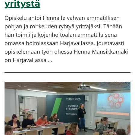
yri­tys­tä
Opis­ke­lu antoi Hen­nal­le vah­van am­ma­til­li­sen
poh­jan ja roh­keu­den ryh­tyä yrit­tä­jäk­si. Tä­nään
hän toi­mii jal­ko­jen­hoi­toa­lan am­mat­ti­lai­se­na
omas­sa hoi­to­las­saan Har­ja­val­las­sa. Jous­ta­vas­ti
opis­ke­le­maan työn ohes­sa Henna Man­sik­ka­mä­ki
on Har­ja­val­las­sa …