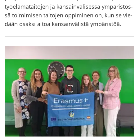
työ­elä­mä­tai­to­jen ja kan­sain­vä­li­ses­sä ym­pä­ris­tös­
sä toi­mi­mi­sen tai­to­jen op­pi­mi­nen on, kun se vie­
dään osak­si aitoa kan­sain­vä­lis­tä ym­pä­ris­töä.