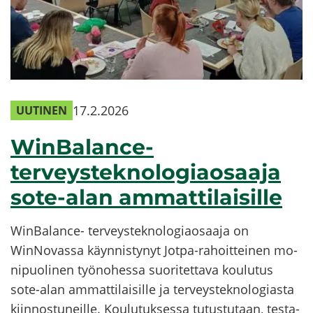
17.2.2026
UU­TI­NEN
WinBalance-​
terveysteknologiaosaaja
sote-​alan am­mat­ti­lai­sil­le
WinBalance-​ ter­veys­tek­no­lo­giao­saa­ja on
WinNovassa käyn­nis­ty­nyt Jotpa-​rahoitteinen mo­
ni­puo­li­nen työ­no­hes­sa suo­ri­tet­ta­va kou­lu­tus
sote-​alan am­mat­ti­lai­sil­le ja ter­veys­tek­no­lo­gias­ta
kiin­nos­tu­neil­le. Kou­lu­tuk­ses­sa tu­tus­tu­taan, tes­ta­