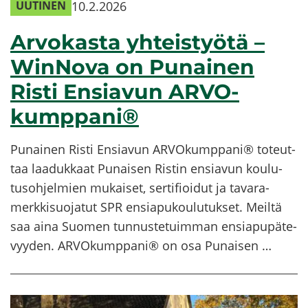
10.2.2026
UU­TI­NEN
Ar­vo­kas­ta yh­teis­työ­tä –
WinNova on Pu­nai­nen
Risti En­sia­vun AR­VO­
kump­pa­ni®
Pu­nai­nen Risti En­sia­vun AR­VO­kump­pa­ni® to­teut­
taa laa­duk­kaat Pu­nai­sen Ris­tin en­sia­vun kou­lu­
tus­oh­jel­mien mu­kai­set, ser­ti­fioi­dut ja ta­va­ra­
merk­ki­suo­ja­tut SPR en­sia­pu­kou­lu­tuk­set. Meil­tä
saa aina Suo­men tun­nus­te­tuim­man en­sia­pu­pä­te­
vyy­den. AR­VO­kump­pa­ni® on osa Pu­nai­sen …