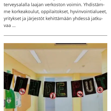
ter­vey­sa­lal­la laa­jan ver­kos­ton voi­min. Yh­dis­täm­
me kor­kea­kou­lut, op­pi­lai­tok­set, hy­vin­voin­tia­lu­eet,
yri­tyk­set ja jär­jes­töt ke­hit­tä­mään yh­des­sä jat­ku­
vaa …