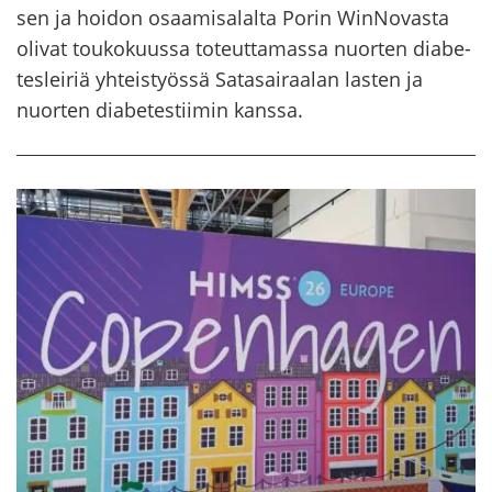
sen ja hoi­don osaa­mi­sa­lal­ta Porin WinNovasta
oli­vat tou­ko­kuus­sa to­teut­ta­mas­sa nuor­ten dia­be­
tes­lei­riä yh­teis­työs­sä Sa­ta­sai­raa­lan las­ten ja
nuor­ten dia­be­tes­tii­min kans­sa.