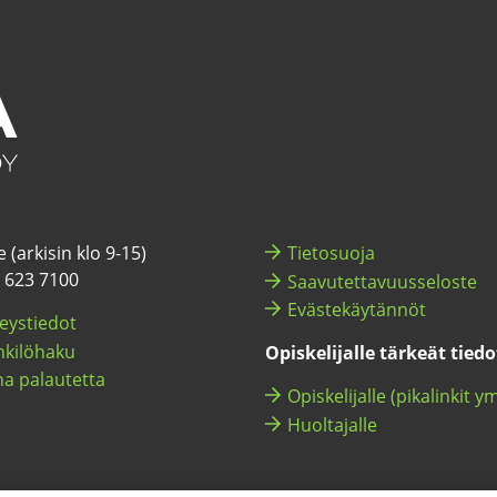
 (ar­ki­sin klo 9-15)
Tie­to­suo­ja
) 623 7100
Saa­vu­tet­ta­vuus­se­los­te
Eväs­te­käy­tän­nöt
eys­tie­dot
ki­lö­ha­ku
Opis­ke­li­jal­le tär­keät tie­d
a pa­lau­tet­ta
Opis­ke­li­jal­le (pi­ka­lin­kit y
Huol­ta­jal­le