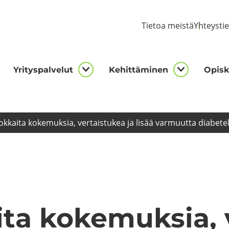
Tie­toa meis­tä
Yh­teys­ti
Yri­tys­pal­ve­lut
Ke­hit­tä­mi­nen
Opis­ke
kijalle
Yrityspalvelut
Kehittämi
asivut
alasivut
alasivut
ok­kai­ta ko­ke­muk­sia, ver­tais­tu­kea ja lisää var­muut­ta dia­be­tek
­ta ko­ke­muk­sia, 