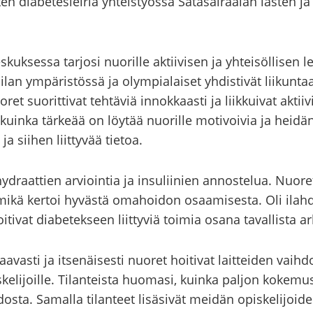
n dia­be­tes­lei­riä yh­teis­työs­sä Sa­ta­sai­raa­lan las­ten ja
es­kuk­ses­sa tar­jo­si nuo­ril­le ak­tii­vi­sen ja yh­tei­söl­li­sen l
­lan ym­pä­ris­tös­sä ja olym­pia­lai­set yh­dis­ti­vät lii­kun­taa
ret suo­rit­ti­vat teh­tä­viä in­nok­kaas­ti ja liik­kui­vat ak­tii­v
tä, kuin­ka tär­ke­ää on löy­tää nuo­ril­le mo­ti­voi­via ja hei­dä
 ja sii­hen liit­ty­vää tie­toa.
­hy­draat­tien ar­vioin­tia ja in­su­lii­nien an­nos­te­lua. Nuo­re
, mikä ker­toi hy­väs­tä oma­hoi­don osaa­mi­ses­ta. Oli ilah­
ti­vat dia­be­tek­seen liit­ty­viä toi­mia osana ta­val­lis­ta a
as­ti ja it­se­näi­ses­ti nuo­ret hoi­ti­vat lait­tei­den vaih­do
li­joil­le. Ti­lan­teis­ta huo­ma­si, kuin­ka pal­jon ko­ke­mus
s­ta. Sa­mal­la ti­lan­teet li­sä­si­vät mei­dän opis­ke­li­joi­d