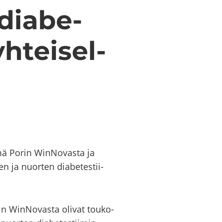
dia­be­
­tei­sel­
­ryh­mä Porin WinNovasta ja
en ja nuor­ten dia­be­tes­tii­
Porin WinNovasta oli­vat tou­ko­