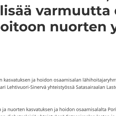
 lisää var­muut­ta 
oi­toon nuor­ten yh
­ten kas­va­tuk­sen ja hoi­don osaa­mi­sa­lan lä­hi­hoi­ta­ja
 Sari Lehtivuori-​Sinervä yh­teis­työs­sä Sa­ta­sai­raa­lan Las­t
as­ten ja nuor­ten kas­va­tuk­sen ja hoi­don osaa­mi­sa­lal­ta 