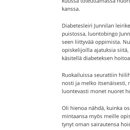
kuus­sa to­teut­ta­mas­sa nuor­te
kans­sa.
Dia­be­tes­lei­ri Jun­ni­lan lei­ri­k
puis­tos­sa, luon­to­bin­go Jun­ni
seen liit­ty­vää op­pi­mis­ta. Nuo­
opis­ke­li­joil­la aja­tuk­sia sii
kä­si­tel­lä dia­be­tek­sen hoi­toa
Ruo­kai­luis­sa seu­rat­tiin hii­li
nos­ti ja melko it­se­näi­ses­ti
luon­te­vas­ti monet nuo­ret hoi­
Oli hie­noa nähdä, kuin­ka osaa­v
min­taan­sa myös meil­le opis­ke­
ty­nyt oman sai­rau­ten­sa hoi­do