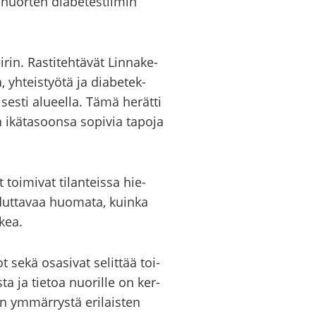
 nuor­ten dia­be­tes­tii­min
ei­rin. Ras­ti­teh­tä­vät Lin­na­ke­
, yh­teis­työ­tä ja dia­be­tek­
i­ses­ti alu­eel­la. Tämä he­rät­ti
n ikä­ta­soon­sa so­pi­via ta­po­ja
t toi­mi­vat ti­lan­teis­sa hie­
dut­ta­vaa huo­ma­ta, kuin­ka
rkea.
t sekä osa­si­vat se­lit­tää toi­
­ta ja tie­toa nuo­ril­le on ker­
en ym­mär­rys­tä eri­lais­ten