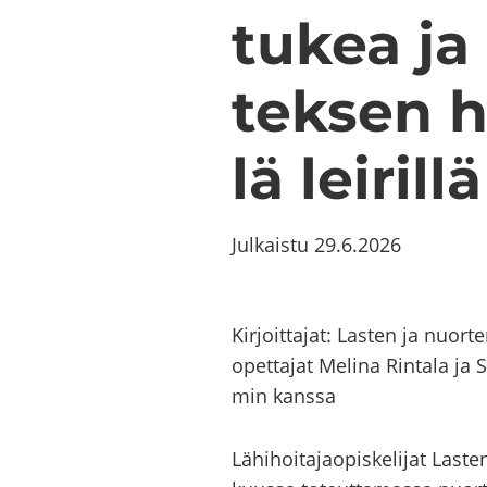
tu­kea ja
tek­sen h
lä lei­ril­lä
Julkaistu
29.6.2026
Kir­joit­ta­jat: Las­ten ja nuor
opet­ta­jat Me­li­na Rin­ta­la ja
min kans­sa
Lä­hi­hoi­ta­jao­pis­ke­li­jat L