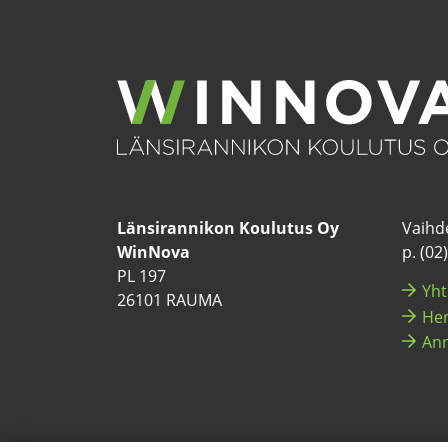
Län­si­ran­ni­kon Kou­lu­tus Oy
Vaih­de
WinNova
p. (02
PL 197
Yh­t
26101 RAUMA
Hen­
Ann