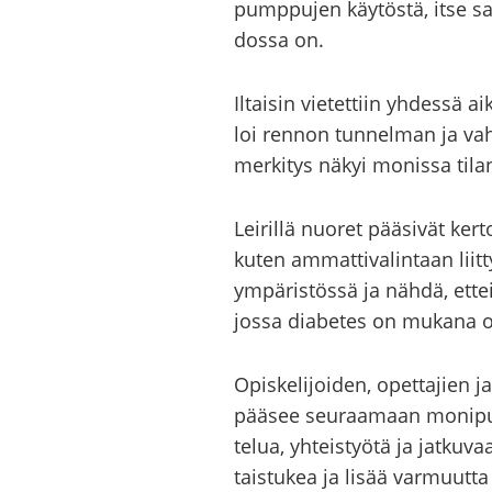
pump­pu­jen käy­tös­tä, itse sai
dos­sa on.
Il­tai­sin vie­tet­tiin yh­des­sä
loi ren­non tun­nel­man ja vah­v
mer­ki­tys näkyi mo­nis­sa ti­lan
Lei­ril­lä nuo­ret pää­si­vät ker
kuten am­mat­ti­va­lin­taan liit­
ym­pä­ris­tös­sä ja nähdä, et­te
jossa dia­be­tes on mu­ka­na os
Opis­ke­li­joi­den, opet­ta­jien 
pää­see seu­raa­maan mo­ni­puo­li­
te­lua, yh­teis­työ­tä ja jat­ku­v
tais­tu­kea ja lisää var­muut­