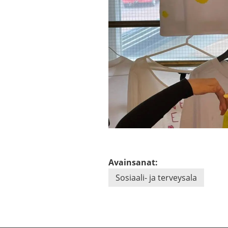
Avainsanat:
Sosiaali-​ ja ter­vey­sa­la