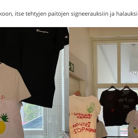
koon, itse teh­ty­jen pai­to­jen sig­nee­rauk­siin ja ha­lauk­si