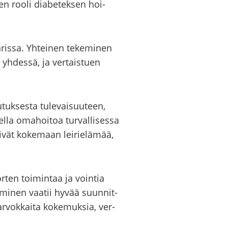
nen rooli dia­be­tek­sen hoi­
­ris­sa. Yh­tei­nen te­ke­mi­nen
 yh­des­sä, ja ver­tais­tuen
tuk­ses­ta tu­le­vai­suu­teen,
l­la oma­hoi­toa tur­val­li­ses­sa
­vät ko­ke­maan lei­rie­lä­mää,
or­ten toi­min­taa ja voin­tia
­tä­mi­nen vaa­tii hyvää suun­nit­
 ar­vok­kai­ta ko­ke­muk­sia, ver­