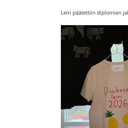
Leiri pää­tet­tiin diplo­mien ja­