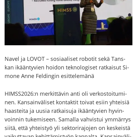
Navel ja LOVOT – so­si­aa­li­set ro­bo­tit sekä Tans­
kan ikään­ty­vien hoi­don tek­no­lo­gi­set rat­kai­sut Si­
mo­ne Anne Fel­din­gin esit­te­le­mä­nä
HIMSS2026:n mer­kit­tä­vin anti oli ver­kos­toi­tu­mi­
nen. Kan­sain­vä­li­set kon­tak­tit toi­vat esiin yh­tei­siä
haas­tei­ta ja uusia rat­kai­su­ja ikään­ty­vien hy­vin­
voin­nin tu­ke­mi­seen. Sa­mal­la vah­vis­tui ym­mär­rys
siitä, että yh­teis­työ yli sek­to­ri­ra­jo­jen on kes­keis­tä
vai­kut­ta­van ke­hit­tä­mis­työn kan­nal­ta. Kan­sain­vä­li­