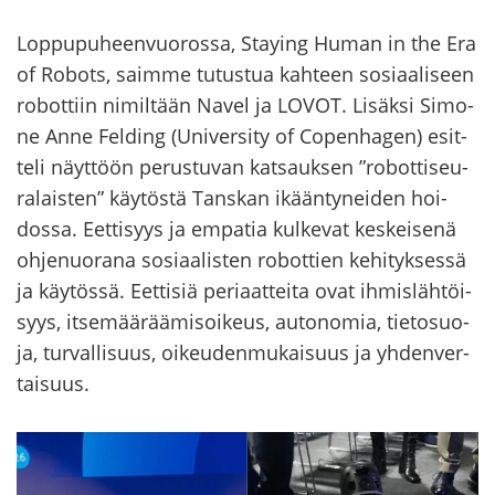
Lop­pu­pu­heen­vuo­ros­sa, Staying Human in the Era
of Ro­bots, saim­me tu­tus­tua kah­teen so­si­aa­li­seen
ro­bot­tiin ni­mil­tään Navel ja LOVOT. Li­säk­si Si­mo­
ne Anne Fel­ding (Uni­ver­si­ty of Co­pen­ha­gen) esit­
te­li näyt­töön pe­rus­tu­van kat­sauk­sen ”ro­bot­ti­seu­
ra­lais­ten” käy­tös­tä Tans­kan ikään­ty­nei­den hoi­
dos­sa. Eet­ti­syys ja em­pa­tia kul­ke­vat kes­kei­se­nä
oh­je­nuo­ra­na so­si­aa­lis­ten ro­bot­tien ke­hi­tyk­ses­sä
ja käy­tös­sä. Eet­ti­siä pe­ri­aat­tei­ta ovat ih­mis­läh­töi­
syys, it­se­mää­rää­mi­soi­keus, au­to­no­mia, tie­to­suo­
ja, tur­val­li­suus, oi­keu­den­mu­kai­suus ja yh­den­ver­
tai­suus.