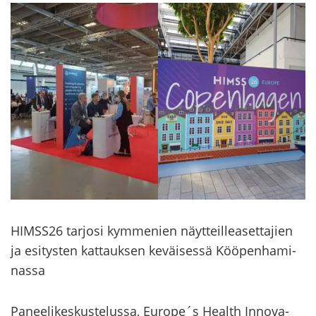
HIMSS26 tar­jo­si kym­me­nien näyt­teil­lea­set­ta­jien
ja esi­tys­ten kat­tauk­sen ke­väi­ses­sä Köö­pen­ha­mi­
nas­sa
Pa­nee­li­kes­kus­te­lus­sa, Eu­ro­pe´s Health In­no­va­