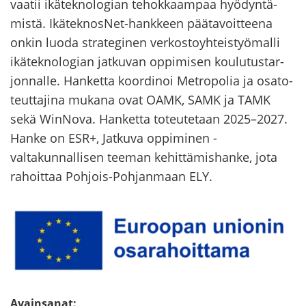
vaa­tii ikä­tek­no­lo­gian te­hok­kaam­paa hyö­dyn­tä­
mis­tä. IkäteknosNet-​hankkeen pää­ta­voit­tee­na
onkin luoda stra­te­gi­nen ver­kos­to­yh­teis­työ­mal­li
ikä­tek­no­lo­gian jat­ku­van op­pi­mi­sen kou­lu­tus­tar­
jon­nal­le. Han­ket­ta koor­di­noi Met­ro­po­lia ja osa­to­
teut­ta­ji­na mu­ka­na ovat OAMK, SAMK ja TAMK
sekä WinNova. Han­ket­ta to­teu­te­taan 2025–2027.
Hanke on ESR+, Jat­ku­va op­pi­mi­nen -​
valtakunnallisen tee­man ke­hit­tä­mis­han­ke, jota
ra­hoit­taa Pohjois-​Pohjanmaan ELY.
Avainsanat: