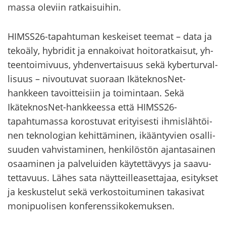
mas­sa ole­viin rat­kai­sui­hin.
HIMSS26-​tapahtuman kes­kei­set tee­mat – data ja
te­ko­ä­ly, hy­bri­dit ja en­na­koi­vat hoi­to­rat­kai­sut, yh­
teen­toi­mi­vuus, yh­den­ver­tai­suus sekä ky­ber­tur­val­
li­suus – ni­vou­tu­vat suo­raan IkäteknosNet-​
hankkeen ta­voit­tei­siin ja toi­min­taan. Sekä
IkäteknosNet-​hankkeessa että HIMSS26-​
tapahtumassa ko­ros­tu­vat eri­tyi­ses­ti ih­mis­läh­töi­
nen tek­no­lo­gian ke­hit­tä­mi­nen, ikään­ty­vien osal­li­
suu­den vah­vis­ta­mi­nen, hen­ki­lös­tön ajan­ta­sai­nen
osaa­mi­nen ja pal­ve­lui­den käy­tet­tä­vyys ja saa­vu­
tet­ta­vuus. Lähes sata näyt­teil­lea­set­ta­jaa, esi­tyk­set
ja kes­kus­te­lut sekä ver­kos­toi­tu­mi­nen ta­ka­si­vat
mo­ni­puo­li­sen kon­fe­rens­si­ko­ke­muk­sen.