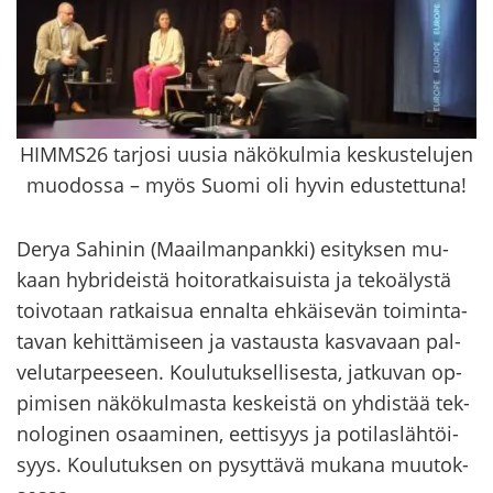
HIMMS26 tarjosi uusia näkökulmia keskustelujen
muodossa – myös Suomi oli hyvin edustettuna!
Derya Sa­hi­nin (Maa­il­man­pank­ki) esi­tyk­sen mu­
kaan hy­bri­deis­tä hoi­to­rat­kai­suis­ta ja te­ko­ä­lys­tä
toi­vo­taan rat­kai­sua en­nal­ta eh­käi­se­vän toi­min­ta­
ta­van ke­hit­tä­mi­seen ja vas­taus­ta kas­va­vaan pal­
ve­lu­tar­pee­seen. Kou­lu­tuk­sel­li­ses­ta, jat­ku­van op­
pi­mi­sen nä­kö­kul­mas­ta kes­keis­tä on yh­dis­tää tek­
no­lo­gi­nen osaa­mi­nen, eet­ti­syys ja po­ti­las­läh­töi­
syys. Kou­lu­tuk­sen on py­syt­tä­vä mu­ka­na muu­tok­