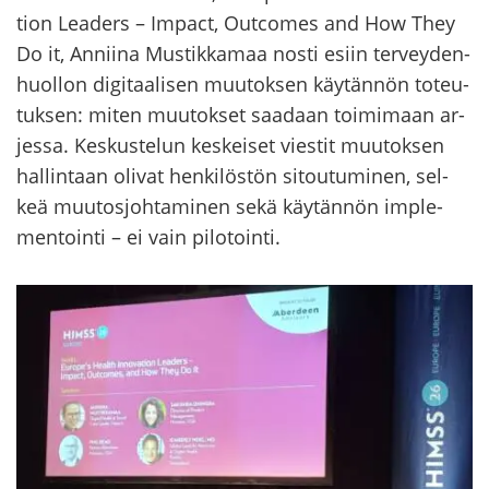
tion Lea­ders – Im­pact, Outco­mes and How They
Do it, An­nii­na Mus­tik­ka­maa nosti esiin ter­vey­den­
huol­lon di­gi­taa­li­sen muu­tok­sen käy­tän­nön to­teu­
tuk­sen: miten muu­tok­set saa­daan toi­mi­maan ar­
jes­sa. Kes­kus­te­lun kes­kei­set vies­tit muu­tok­sen
hal­lin­taan oli­vat hen­ki­lös­tön si­tou­tu­mi­nen, sel­
keä muu­tos­joh­ta­mi­nen sekä käy­tän­nön imple­
men­toin­ti – ei vain pi­lo­toin­ti.