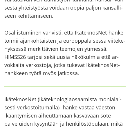
ses­tä yh­teis­työs­tä voi­daan oppia pal­jon kan­sal­li­
seen ke­hit­tä­mi­seen.
Osal­lis­tu­mi­nen vah­vis­ti, että IkäteknosNet-​hanke
toi­mii ajan­koh­tais­ten ja eu­roop­pa­lai­ses­sa vii­te­ke­
hyk­ses­sä mer­kit­tä­vien tee­mo­jen yti­mes­sä.
HIMSS26 tar­jo­si sekä uusia nä­kö­kul­mia että ar­
vok­kai­ta ver­kos­to­ja, jotka tu­ke­vat IkäteknosNet-​
hankkeen työtä myös jat­kos­sa.
Ikä­tek­nos­Net (Ikä­tek­no­lo­giao­saa­mis­ta mo­nia­lai­
ses­ti ver­kos­toi­tu­mal­la) -​hanke vas­taa väes­tön
ikään­ty­mi­sen ai­heut­ta­maan kas­va­vaan sote-​
palveluiden ky­syn­tään ja hen­ki­lös­tö­pu­laan, mikä