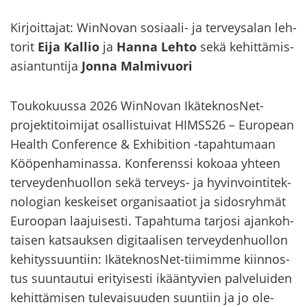
Kir­joit­ta­jat: WinNovan sosiaali-​ ja ter­vey­sa­lan leh­
to­rit
Eija Kal­lio
ja
Hanna Lehto
sekä ke­hit­tä­mis­
asian­tun­ti­ja
Jonna Mal­mi­vuo­ri
Tou­ko­kuus­sa 2026 WinNovan IkäteknosNet-​
projektitoimijat osal­lis­tui­vat HIMSS26 – Eu­ro­pean
Health Con­fe­rence & Exhibition -​tapahtumaan
Köö­pen­ha­mi­nas­sa. Kon­fe­rens­si ko­ko­aa yh­teen
ter­vey­den­huol­lon sekä terveys-​ ja hy­vin­voin­ti­tek­
no­lo­gian kes­kei­set or­ga­ni­saa­tiot ja si­dos­ryh­mät
Eu­roo­pan laa­jui­ses­ti. Ta­pah­tu­ma tar­jo­si ajan­koh­
tai­sen kat­sauk­sen di­gi­taa­li­sen ter­vey­den­huol­lon
ke­hi­tys­suun­tiin: IkäteknosNet-​tiimimme kiin­nos­
tus suun­tau­tui eri­tyi­ses­ti ikään­ty­vien pal­ve­lui­den
ke­hit­tä­mi­sen tu­le­vai­suu­den suun­tiin ja jo ole­