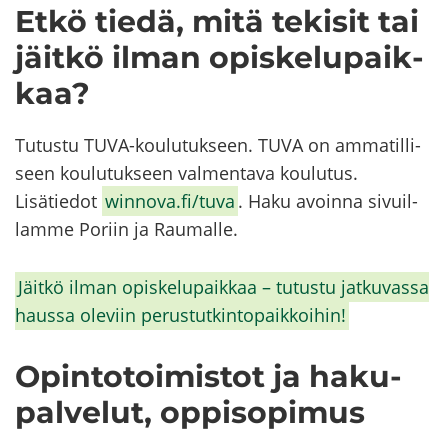
Etkö tiedä, mitä te­ki­sit tai
jäit­kö ilman opis­ke­lu­paik­
kaa?
Tu­tus­tu TUVA-​​​​​koulutukseen. TUVA on am­ma­til­li­
seen kou­lu­tuk­seen val­men­ta­va kou­lu­tus.
Li­sä­tie­dot
winnova.fi/tuva
. Haku avoin­na si­vuil­
lam­me Po­riin ja Rau­mal­le.
Jäit­kö ilman opis­ke­lu­paik­kaa – tu­tus­tu jat­ku­vas­sa
haus­sa ole­viin pe­rus­tut­kin­to­paik­koi­hin!
Opin­to­toi­mis­tot ja ha­ku­
pal­ve­lut, op­pi­so­pi­mus