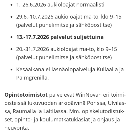
1.-26.6.2026 aukioloajat normaalisti
29.6.-10.7.2026 aukioloajat ma-to, klo 9–15
(palvelut puhelimitse ja sähköpostitse)
13.-17.7.2026 palvelut suljettuina
20.-31.7.2026 aukioloajat ma-to, klo 9–15
(palvelut puhelimitse ja sähköpostitse)
Kesäaikana ei läsnäolopalveluja Kullaalla ja
Palmgrenilla.
Opin­to­toi­mis­tot
pal­ve­le­vat WinNovan eri toi­mi­
pis­teis­sä lu­ku­vuo­den ar­ki­päi­vi­nä Po­ris­sa, Ul­vi­las­
sa, Rau­mal­la ja Lai­ti­las­sa. Mm. opis­ke­lu­to­dis­tuk­
set, opinto-​​​​​ ja kou­lu­mat­ka­tu­ki­asiat ja oh­jaus ja
neu­von­ta.