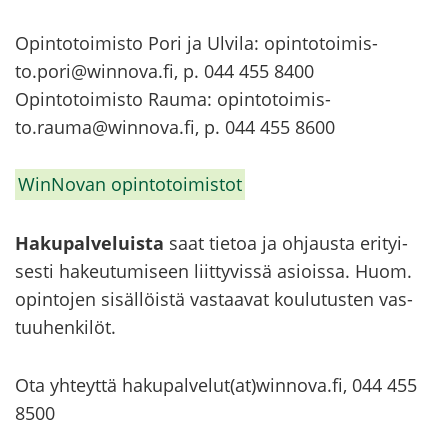
Opin­to­toi­mis­to Pori ja Ul­vi­la: opin­to­toi­mis­
to.pori@winnova.fi, p. 044 455 8400
Opin­to­toi­mis­to Rauma: opin­to­toi­mis­
to.rauma@winnova.fi, p. 044 455 8600
WinNovan opin­to­toi­mis­tot
Ha­ku­pal­ve­luis­ta
saat tie­toa ja oh­jaus­ta eri­tyi­
ses­ti ha­keu­tu­mi­seen liit­ty­vis­sä asiois­sa. Huom.
opin­to­jen si­säl­löis­tä vas­taa­vat kou­lu­tus­ten vas­
tuu­hen­ki­löt.
Ota yh­teyt­tä ha­ku­pal­ve­lut(at)winnova.fi, 044 455
8500