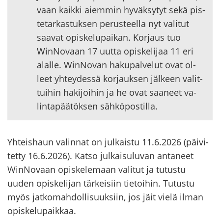
vaan kaik­ki ai­em­min hy­väk­sy­tyt sekä pis­
te­tar­kas­tuk­sen pe­rus­teel­la nyt va­li­tut
saa­vat opis­ke­lu­pai­kan. Kor­jaus tuo
WinNovaan 17 uutta opis­ke­li­jaa 11 eri
alal­le. WinNovan ha­ku­pal­ve­lut ovat ol­
leet yh­tey­des­sä kor­jauk­sen jäl­keen va­lit­
tui­hin ha­ki­joi­hin ja he ovat saa­neet va­
lin­ta­pää­tök­sen säh­kö­pos­til­la.
Yh­teis­haun va­lin­nat on jul­kais­tu 11.6.2026 (päi­vi­
tet­ty 16.6.2026). Katso jul­kai­su­lu­van an­ta­neet
WinNovaan opis­ke­le­maan va­li­tut ja tu­tus­tu
uuden opis­ke­li­jan tär­kei­siin tie­toi­hin. Tu­tus­tu
myös jat­ko­mah­dol­li­suuk­siin, jos jäit vielä ilman
opis­ke­lu­paik­kaa.