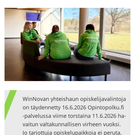
WinNovan yh­teis­haun opis­ke­li­ja­va­lin­to­ja
on täy­den­net­ty 16.6.2026 Opin­to­pol­ku.fi
-​palvelussa viime tors­tai­na 11.6.2026 ha­
vai­tun val­ta­kun­nal­li­sen vir­heen vuok­si.
Jo tar­jot­tu­ja opis­ke­lu­paik­ko­ja ei pe­ru­ta,