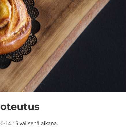
to­teu­tus
0-14.15 vä­li­se­nä ai­ka­na.