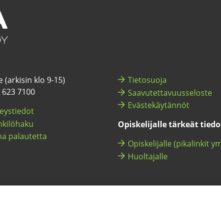
 (ar­ki­sin klo 9-15)
Tie­to­suo­ja
) 623 7100
Saa­vu­tet­ta­vuus­se­los­te
Eväs­te­käy­tän­nöt
eys­tie­dot
ki­lö­ha­ku
Opis­ke­li­jal­le tär­keät tie­d
a pa­lau­tet­ta
Opis­ke­li­jal­le (pi­ka­lin­kit y
Huol­ta­jal­le