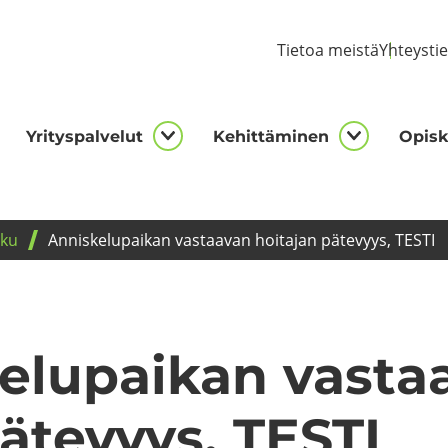
Tie­toa meis­tä
Yh­teys­ti
Yri­tys­pal­ve­lut
Ke­hit­tä­mi­nen
Opis­ke
kijalle
Yrityspalvelut
Kehittämi
asivut
alasivut
alasivut
­ku
An­nis­ke­lu­pai­kan vas­taa­van hoi­ta­jan pä­te­vyys, TESTI
e­lu­pai­kan vas­ta
ä­te­vyys, TESTI