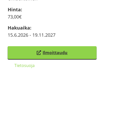
Hinta
:
73,00€
Ha­kuai­ka
:
15.6.2026
-
19.11.2027
Il­moit­tau­du
(
s
Tie­to­suo­ja
i
i
r
­
r
y
t