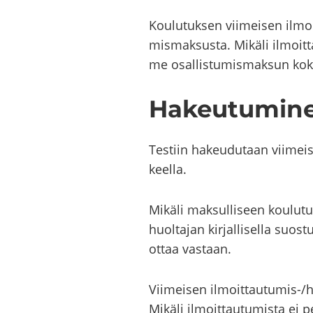
Kou­lu­tuk­sen vii­mei­sen ilmoi
mis­mak­sus­ta. Mi­kä­li il­moit­
me osal­lis­tu­mis­mak­sun ko­k
Ha­keu­tu­mi­n
Tes­tiin ha­keu­du­taan vii­mei
keel­la.
Mi­kä­li mak­sul­li­seen kou­lu
huol­ta­jan kir­jal­li­sel­la suos
ottaa vas­taan.
Vii­mei­sen ilmoittautumis-​​​/h
Mi­kä­li il­moit­tau­tu­mis­ta ei 