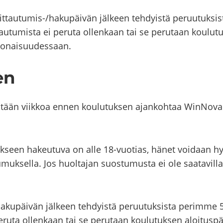
ttautumis-​​/ha­ku­päi­vän jäl­keen teh­dyis­tä pe­ruu­tuk­sis
tau­tu­mis­ta ei pe­ru­ta ol­len­kaan tai se pe­ru­taan kou­lu­t
o­nai­suu­des­saan.
en
s­tään viik­koa ennen kou­lu­tuk­sen ajan­koh­taa WinNova s
­tuk­seen ha­keu­tu­va on alle 18-​​vuotias, hänet voi­daan h
­tu­muk­sel­la. Jos huol­ta­jan suos­tu­mus­ta ei ole saa­ta­vil­l
a­ku­päi­vän jäl­keen teh­dyis­tä pe­ruu­tuk­sis­ta pe­rim­me 
pe­ru­ta ol­len­kaan tai se pe­ru­taan kou­lu­tuk­sen aloi­tus­p