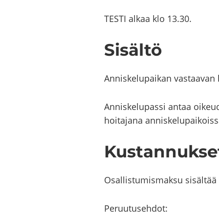
TESTI alkaa klo 13.30.
Si­säl­tö
An­nis­ke­lu­pai­kan vas­taa­van hoi
An­nis­ke­lu­pas­si antaa oi­keu
hoi­ta­ja­na an­nis­ke­lu­pai­kois­
Kus­tan­nuk­se
Osal­lis­tu­mis­mak­su si­säl­tä
Pe­ruu­tuseh­dot: