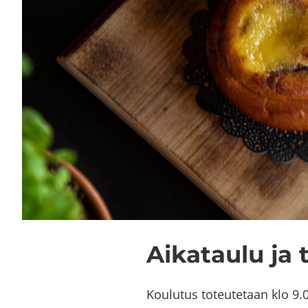
Ai­ka­tau­lu ja 
Kou­lu­tus to­teu­te­taan klo 9.0