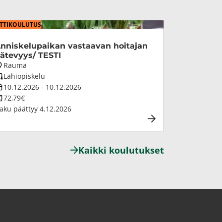
­TI­KOU­LU­TUS
n­nis­ke­lu­pai­kan vas­taa­van hoi­ta­jan
ä­te­vyys/ TESTI
oulutuksen
Rauma
aikkakunta
oulutuksen
Lähiopiskelu
petustapa
oulutuksen
10.12.2026
-
10.12.2026
esto
oulutuksen
72,79€
inta
aku päättyy
4.12.2026
Kaik­ki kou­lu­tuk­set