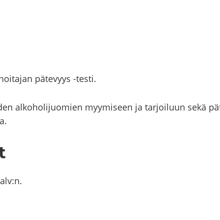
­ta­jan pä­te­vyys -​​​​​testi.
­den al­ko­ho­li­juo­mien myy­mi­seen ja tar­joi­luun sekä pä­
sa.
t
ä alv:n.