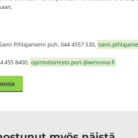
­saan.
­ja Sami Pih­la­ja­nie­mi puh. 044 4557 530,
sami.pih­la­ja­n
044 455 8400,
opin­to­toi­mis­to.pori.@winnova.fi
o­suo­ja
n­nos­tu­nut myös näis­tä