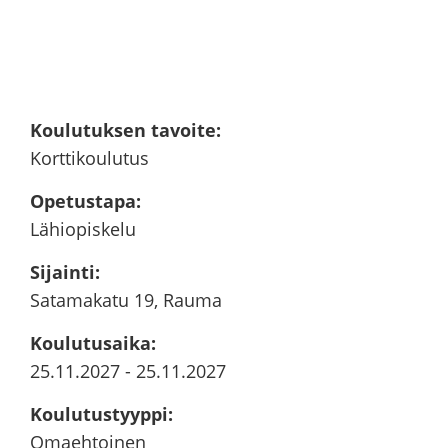
Kou­lu­tuk­sen ta­voi­te
:
Kort­ti­kou­lu­tus
Ope­tus­ta­pa
:
Lä­hio­pis­ke­lu
Si­jain­ti
:
Sa­ta­ma­ka­tu 19, Rauma
Kou­lu­tusai­ka
:
25.11.2027
-
25.11.2027
Kou­lu­tus­tyyp­pi
:
Omaeh­toi­nen