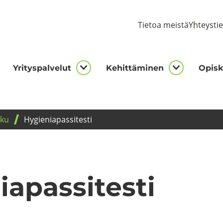
Tie­toa meis­tä
Yh­teys­ti
Yri­tys­pal­ve­lut
Ke­hit­tä­mi­nen
Opis­ke
kijalle
Yrityspalvelut
Kehittämi
asivut
alasivut
alasivut
­ku
Hy­gie­nia­pas­si­tes­ti
a­pas­si­tes­ti