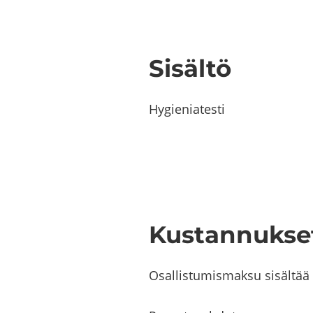
Si­säl­tö
Hy­gie­nia­tes­ti
Kus­tan­nuk­se
Osal­lis­tu­mis­mak­su s
isäl­tää