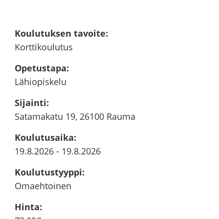
Kou­lu­tuk­sen ta­voi­te
:
Kort­ti­kou­lu­tus
Ope­tus­ta­pa
:
Lä­hio­pis­ke­lu
Si­jain­ti
:
Sa­ta­ma­ka­tu 19, 26100 Rauma
Kou­lu­tusai­ka
:
19.8.2026
-
19.8.2026
Kou­lu­tus­tyyp­pi
:
Omaeh­toi­nen
Hinta
: