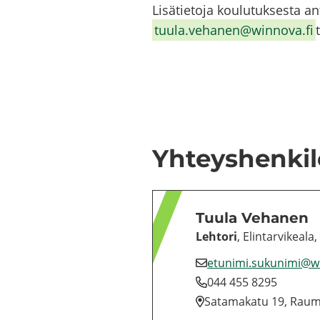
Li­sä­tie­to­ja kou­lu­tuk­ses­t
tuula.ve­ha­nen@winnova.fi
Yh­teys­hen­ki­
Tuula Ve­ha­nen
Leh­to­ri
, Elin­tar­vi­kea­l
etu­ni­mi.su­ku­ni­mi@
044 455 8295
Sa­ta­ma­ka­tu 19, Rau