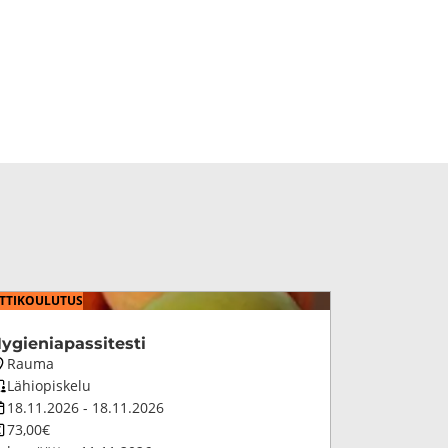
­TI­KOU­LU­TUS
y­gie­nia­pas­si­tes­ti
oulutuksen
Rauma
aikkakunta
oulutuksen
Lähiopiskelu
petustapa
oulutuksen
18.11.2026
-
18.11.2026
esto
oulutuksen
73,00€