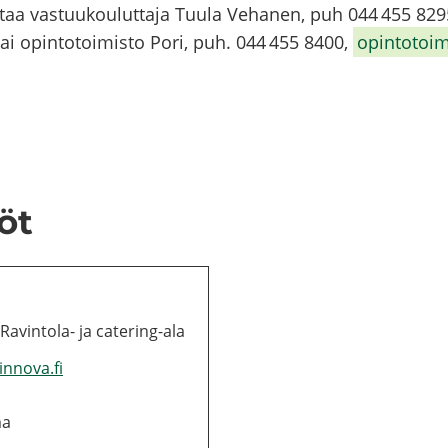
a antaa vas­tuu­kou­lut­ta­ja Tuula Ve­ha­nen, puh 044 455 829
tai opin­to­toi­mis­to Pori, puh. 044 455 8400,
opin­to­toi
löt
a, Ravintola-​ ja catering-​ala
winnova.fi
ma