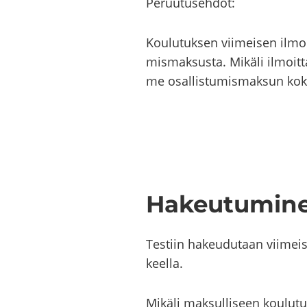
Pe­ruu­tuseh­dot:
Kou­lu­tuk­sen vii­mei­sen ilmoi
mis­mak­sus­ta. Mi­kä­li il­moit­
me osal­lis­tu­mis­mak­sun ko­
Ha­keu­tu­mi­n
Tes­tiin ha­keu­du­taan vii­me
keel­la.
Mi­kä­li mak­sul­li­seen kou­lu