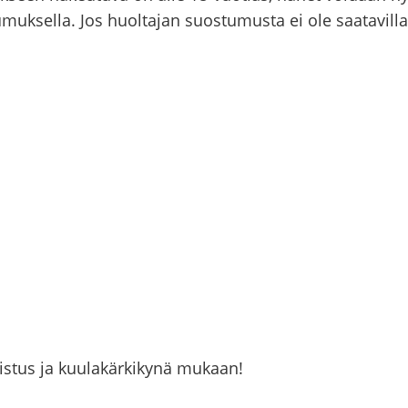
­tu­muk­sel­la. Jos huol­ta­jan suos­tu­mus­ta ei ole saa­ta­vil­l
­dis­tus ja kuu­la­kär­ki­ky­nä mu­kaan!