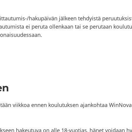
ttautumis-​/ha­ku­päi­vän jäl­keen teh­dyis­tä pe­ruu­tuk­sis
tau­tu­mis­ta ei pe­ru­ta ol­len­kaan tai se pe­ru­taan kou­lu­t
ko­nai­suu­des­saan.
en
is­tään viik­koa ennen kou­lu­tuk­sen ajan­koh­taa WinNovan
­tuk­seen ha­keu­tu­va on alle 18-​vuotias, hänet voi­daan hy