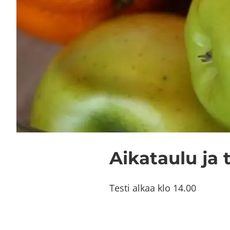
Ai­ka­tau­lu ja 
Testi alkaa klo 14.00