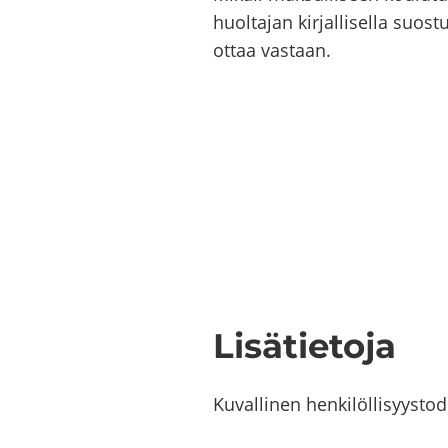
huol­ta­jan kir­jal­li­sel­la suos
ottaa vas­taan.
Li­sä­tie­to­ja
Ku­val­li­nen hen­ki­löl­li­syys­to