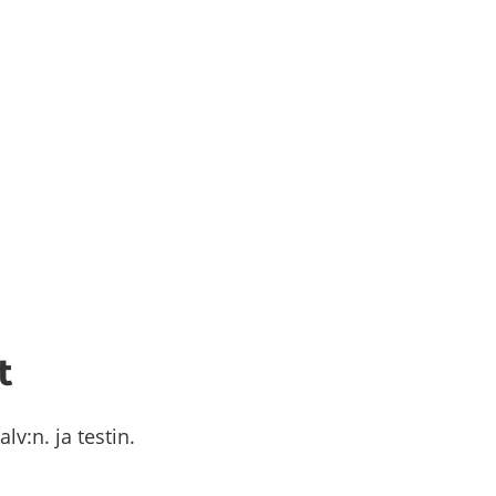
t
 alv:n.
ja tes­tin.