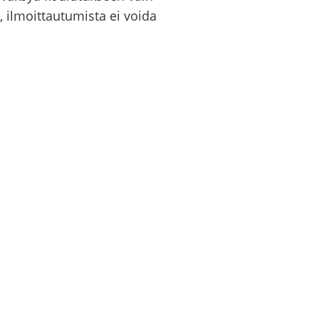
a, il­moit­tau­tu­mis­ta ei voida