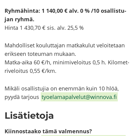
Ryh­mä­hin­ta: 1 140,00 € alv. 0 % /
10 osal­lis­tu­
jan ryhmä.
Hinta 1 430,70 € sis. alv. 25,5 %
Mah­dol­li­set kou­lut­ta­jan mat­ka­ku­lut ve­loi­te­taan
erik­seen to­teu­man mu­kaan.
Matka-​aika 60 €/h, mi­ni­mi­ve­loi­tus 0,5 h. Ki­lo­met­
ri­ve­loi­tus 0,55 €/km.
Mi­kä­li osal­lis­tu­jia on enem­män kuin 10 hlöä,
pyydä tar­jous
ty­oe­la­ma­pal­ve­lut@winnova.fi
Li­sä­tie­to­ja
Kiin­nos­taa­ko tämä val­men­nus?