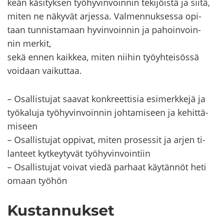
keän kä­si­tyk­sen työ­hy­vin­voin­nin te­ki­jöis­tä ja siitä,
miten ne nä­ky­vät ar­jes­sa. Val­men­nuk­ses­sa opi­
taan tun­nis­ta­maan hy­vin­voin­nin ja pa­hoin­voin­
nin mer­kit,
sekä ennen kaik­kea, miten nii­hin työyh­tei­sös­sä
voi­daan vai­kut­taa.
– Osal­lis­tu­jat saa­vat kon­kreet­ti­sia esi­merk­ke­jä ja
työ­ka­lu­ja työ­hy­vin­voin­nin joh­ta­mi­seen ja ke­hit­tä­
mi­seen
– Osal­lis­tu­jat op­pi­vat, miten pro­ses­sit ja arjen ti­
lan­teet kyt­key­ty­vät työ­hy­vin­voin­tiin
– Osal­lis­tu­jat voi­vat viedä par­haat käy­tän­nöt heti
omaan työ­hön
Kus­tan­nuk­set