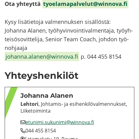
Ota yh­teyt­tä
ty­oe­la­ma­pal­ve­lut@winnova.fi
Kysy li­sä­tie­to­ja val­men­nuk­sen si­säl­lös­tä:
Jo­han­na Ala­nen, työ­hy­vin­voin­ti­val­men­ta­ja, työyh­
tei­sö­so­vit­te­li­ja, Se­nior Team Coach, joh­don työ­
noh­jaa­ja
jo­han­na.ala­nen@winnova.fi
p. 044 455 8154
Yh­teys­hen­ki­löt
Jo­han­na Ala­nen
Leh­to­ri
, Johtamis-​ ja esi­hen­ki­lö­val­men­nuk­set,
Lii­ke­toi­min­ta
etu­ni­mi.su­ku­ni­mi@winnova.fi
044 455 8154
Sa­ta­ma­ka­tu 19, Rauma