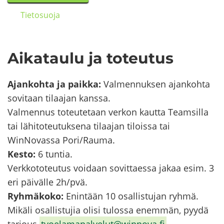
Tie­to­suo­ja
Ai­ka­tau­lu ja to­teu­tus
Ajan­koh­ta ja paik­ka:
Val­men­nuk­sen ajan­koh­ta
so­vi­taan ti­laa­jan kans­sa.
Val­men­nus to­teu­te­taan ver­kon kaut­ta Team­sil­la
tai lä­hi­to­teu­tuk­se­na ti­laa­jan ti­lois­sa tai
WinNovassa Pori/Rauma.
Kesto:
6 tun­tia.
Verk­ko­to­teu­tus voi­daan so­vit­taes­sa jakaa esim. 3
eri päi­väl­le 2h/pvä.
Ryh­mä­ko­ko:
Enin­tään 10 osal­lis­tu­jan ryhmä.
Mi­kä­li osal­lis­tu­jia olisi tu­los­sa enem­män, pyydä
tar­jous
ty­oe­la­ma­pal­ve­lut@winnova.fi