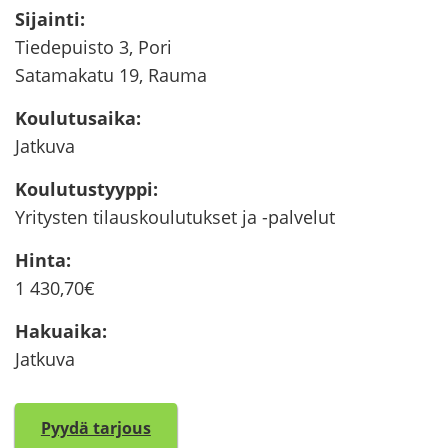
Si­jain­ti
:
Tie­de­puis­to 3, Pori
Sa­ta­ma­ka­tu 19, Rauma
Kou­lu­tusai­ka
:
Jat­ku­va
Kou­lu­tus­tyyp­pi
:
Yri­tys­ten ti­laus­kou­lu­tuk­set ja -​palvelut
Hinta
:
1 430,70€
Ha­kuai­ka
:
Jat­ku­va
Pyydä tar­jous