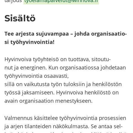
Si­säl­tö
Tee ar­jes­ta su­ju­vam­paa – johda or­ga­ni­saa­tio­
si työ­hy­vin­voin­tia!
Hy­vin­voi­va työyh­tei­sö on tuot­ta­va, si­tou­tu­
nut ja ener­gi­nen. Kun or­ga­ni­saa­tios­sa joh­de­taan
työ­hy­vin­voin­tia osaa­vas­ti,
sillä on vai­ku­tus­ta työn tu­lok­siin ja hen­ki­lös­tön
työs­sä jak­sa­mi­seen. Hy­vin­voi­va hen­ki­lös­tö on
avain or­ga­ni­saa­tion me­nes­tyk­seen.
Val­men­nus kä­sit­te­lee työ­hy­vin­voin­tia pro­ses­sien
ja arjen ti­lan­tei­den nä­kö­kul­mas­ta. Se antaa sel­