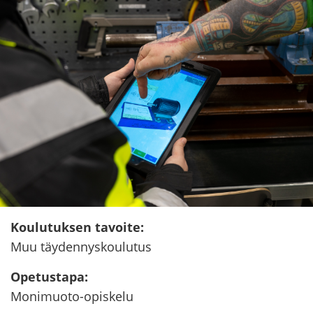
Kou­lu­tuk­sen ta­voi­te
:
Muu täy­den­nys­kou­lu­tus
Ope­tus­ta­pa
:
Monimuoto-​opiskelu