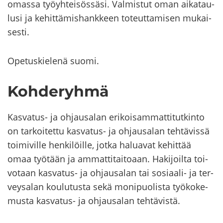
omas­sa työyh­tei­sös­sä­si. Val­mis­tut oman ai­ka­tau­
lusi ja ke­hit­tä­mis­hank­keen to­teut­ta­mi­sen mu­kai­
ses­ti.
Ope­tus­kie­le­nä suomi.
Koh­de­ryh­mä
Kasvatus-​ ja oh­jausa­lan eri­koi­sam­mat­ti­tut­kin­to
on tar­koi­tet­tu kasvatus-​ ja oh­jausa­lan teh­tä­vis­sä
toi­mi­vil­le hen­ki­löil­le, jotka ha­lua­vat ke­hit­tää
omaa työ­tään ja am­mat­ti­tai­to­aan. Ha­ki­joil­ta toi­
vo­taan kasvatus-​ ja oh­jausa­lan tai sosiaali-​ ja ter­
vey­sa­lan kou­lu­tus­ta sekä mo­ni­puo­lis­ta työ­ko­ke­
mus­ta kasvatus-​ ja oh­jausa­lan teh­tä­vis­tä.