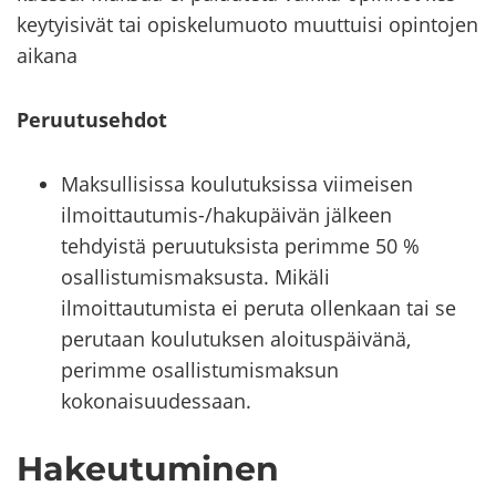
key­tyi­si­vät tai opis­ke­lu­muo­to muut­tui­si opin­to­jen
ai­ka­na
Pe­ruu­tuseh­dot
Maksullisissa koulutuksissa viimeisen
ilmoittautumis-/hakupäivän jälkeen
tehdyistä peruutuksista perimme 50 %
osallistumismaksusta. Mikäli
ilmoittautumista ei peruta ollenkaan tai se
perutaan koulutuksen aloituspäivänä,
perimme osallistumismaksun
kokonaisuudessaan.​
Ha­keu­tu­mi­nen