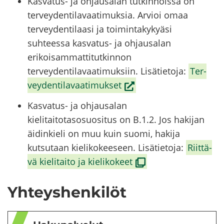
Kasvatus- ja ohjausalan tutkinnoissa on
terveydentilavaatimuksia. Arvioi omaa
terveydentilaasi ja toimintakykyäsi
suhteessa kasvatus- ja ohjausalan
erikoisammattitutkinnon
terveydentilavaatimuksiin. Lisätietoja:
Ter­
(siir­
vey­den­ti­la­vaa­ti­muk­set
ryt
Kasvatus- ja ohjausalan
toi­
kielitaitotasosuositus on B.1.2.
Jos
hakijan
seen
äidinkieli on muu kuin suomi,
hakija
pal­
kutsutaan kieli
kokeeseen
. Lisätietoja:
Riit­tä­
ve­
(avau­
vä kie­li­tai­to ja kie­li­ko­keet
luun)
tuu
Yh­teys­hen­ki­löt
uu­
teen
ik­