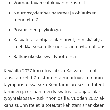
Voimauttavan valokuvan perusteet
Neuropsykiatriset haasteet ja ohjauksen
menetelmiä
Positiivinen psykologia
Kasvatus- ja ohjausalan arvot, ihmiskäsitys
ja etiikka sekä tutkinnon osan näytön ohjaus
Ratkaisukeskeisyys työotteena
Ke­vääl­lä 2027 kou­lu­tus jat­kuu Kasvatus-​ ja oh­
jausa­lan ke­hit­tä­mis­toi­min­ta muut­tu­vis­sa toi­min­
taym­pä­ris­töis­sä sekä Ke­hit­tä­mis­pro­ses­sin to­teut­
ta­mi­nen ja oh­jaa­mi­nen kasvatus-​ ja oh­jausa­lan
työyh­tei­sös­sä – tut­kin­non osil­la. Vuo­den 2027 ai­
ka­na suun­nit­te­let ja to­teu­tat ke­hit­tä­mis­hank­keen