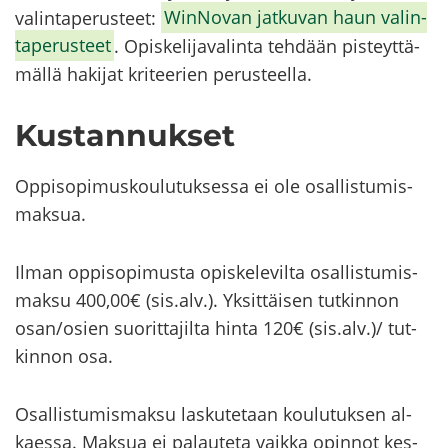
va­lin­ta­pe­rus­teet:
WinNovan jat­ku­van haun va­lin­
ta­pe­rus­teet
. Opis­ke­li­ja­va­lin­ta teh­dään pis­teyt­tä­
mäl­lä ha­ki­jat kri­tee­rien pe­rus­teel­la.
Kus­tan­nuk­set
Op­pi­so­pi­mus­kou­lu­tuk­ses­sa ei ole osal­lis­tu­mis­
mak­sua.
Ilman op­pi­so­pi­mus­ta opis­ke­le­vil­ta osal­lis­tu­mis­
mak­su 400,00€ (sis.alv.). Yk­sit­täi­sen tut­kin­non
osan/osien suo­rit­ta­jil­ta hinta 120€ (sis.alv.)/ tut­
kin­non osa.
Osal­lis­tu­mis­mak­su las­ku­te­taan kou­lu­tuk­sen al­
kaes­sa. Mak­sua ei pa­lau­te­ta vaik­ka opin­not kes­