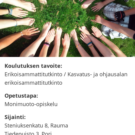
Kou­lu­tuk­sen ta­voi­te
:
Eri­koi­sam­mat­ti­tut­kin­to / Kasvatus-​ ja oh­jausa­lan
eri­koi­sam­mat­ti­tut­kin­to
Ope­tus­ta­pa
:
Monimuoto-​opiskelu
Si­jain­ti
:
Ste­niuk­sen­ka­tu 8, Rauma
Tie­de­puis­to 3, Pori