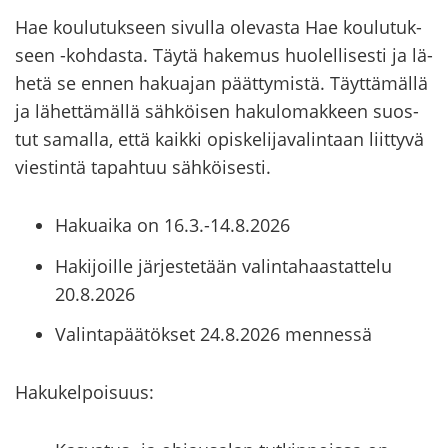
Hae kou­lu­tuk­seen si­vul­la ole­vas­ta Hae kou­lu­tuk­
seen
-​kohdasta
. T
äytä ha­ke­mus huo­lel­li­ses­ti ja lä­
he­tä se ennen ha­kua­jan päät­ty­mis­tä.
Täyt­tä­mäl­lä
ja lä­het­tä­mäl­lä säh­köi­sen ha­ku­lo­mak­keen suos­
tut sa­mal­la, että kaik­ki opis­ke­li­ja­va­lin­taan liit­ty­vä
vies­tin­tä ta­pah­tuu säh­köi­ses­ti.
Hakuaika on 16.3.-14.8.2026
Hakijoille järjestetään valintahaastattelu
20.8.2026
Valintapäätökset 24.8.2026 mennessä
Ha­ku­kel­poi­suus: