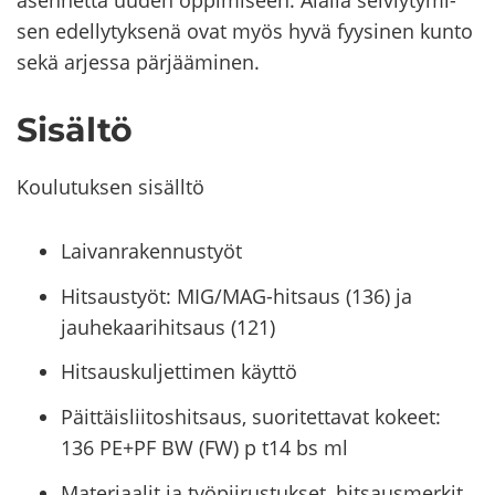
asen­net­ta uuden op­pi­mi­seen. Alal­la sel­viy­ty­mi­
sen edel­ly­tyk­se­nä ovat myös hyvä fyy­si­nen kunto
sekä ar­jes­sa pär­jää­mi­nen.
Si­säl­tö
Kou­lu­tuk­sen si­säll­tö
Laivanrakennustyöt
Hitsaustyöt: MIG/MAG-hitsaus (136) ja
jauhekaarihitsaus (121)
Hitsauskuljettimen käyttö
Päittäisliitoshitsaus, suoritettavat kokeet:
136 PE+PF BW (FW) p t14 bs ml
Materiaalit ja työpiirustukset, hitsausmerkit