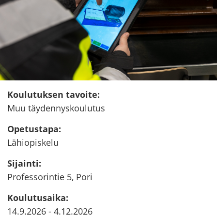
Kou­lu­tuk­sen ta­voi­te
:
Muu täy­den­nys­kou­lu­tus
Ope­tus­ta­pa
:
Lä­hio­pis­ke­lu
Si­jain­ti
:
Pro­fes­so­rin­tie 5, Pori
Kou­lu­tusai­ka
:
14.9.2026
-
4.12.2026