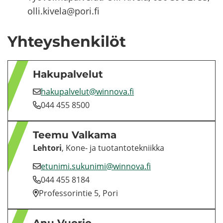
olli.kivela@pori.fi
Yh­teys­hen­ki­löt
Ha­ku­pal­ve­lut
ha­ku­pal­ve­lut@winnova.fi
044 455 8500
Teemu Val­ka­ma
Leh­to­ri
, Kone- ja tuo­tan­to­tek­niik­ka
etu­ni­mi.su­ku­ni­mi@winnova.fi
044 455 8184
Pro­fes­so­rin­tie 5, Pori
Anu Vuo­rio