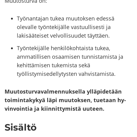
Muu­tos­tur­va on:
Työnantajan tukea muutoksen edessä
olevalle työntekijälle vastuullisesti ja
lakisääteiset
velvollisuudet täyttäen.
Työntekijälle henkilökohtaista tukea,
ammatillisen osaamisen tunnistamista ja
kehittämisen
tukemista sekä
työllistymisedellytysten vahvistamista.
Muu­tos­tur­va­val­men­nuk­sel­la yl­lä­pi­de­tään
toi­min­ta­ky­kyä läpi muu­tok­sen,
tue­taan hy­
vin­voin­tia ja kiin­nit­ty­mis­tä uu­teen.
Si­säl­tö