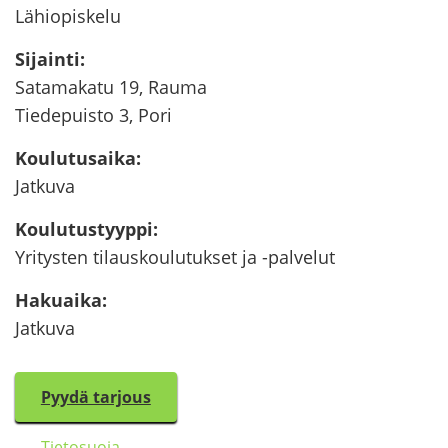
Lä­hio­pis­ke­lu
Si­jain­ti
:
Sa­ta­ma­ka­tu 19, Rauma
Tie­de­puis­to 3, Pori
Kou­lu­tusai­ka
:
Jat­ku­va
Kou­lu­tus­tyyp­pi
:
Yri­tys­ten ti­laus­kou­lu­tuk­set ja -​palvelut
Ha­kuai­ka
:
Jat­ku­va
Pyydä tar­jous
Tie­to­suo­ja