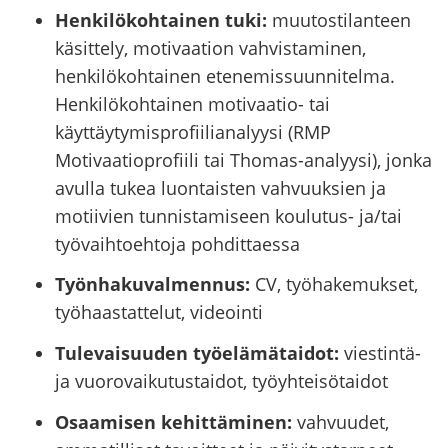
Henkilökohtainen tuki:
muutostilanteen
käsittely, motivaation vahvistaminen,
henkilökohtainen etenemissuunnitelma.
Henkilökohtainen motivaatio- tai
käyttäytymisprofiilianalyysi (RMP
Motivaatioprofiili tai Thomas-analyysi), jonka
avulla
tukea luontaisten
vahvuuksien ja
motiivien tunnistamiseen koulutus- ja/tai
työvaihtoehtoja pohdittaessa
Työnhakuvalmennus:
CV, työhakemukset,
työhaastattelut, videointi
Tulevaisuuden työelämätaidot:
viestintä-
ja vuorovaikutustaidot, työyhteisötaidot
Osaamisen kehittäminen:
vahvuudet,