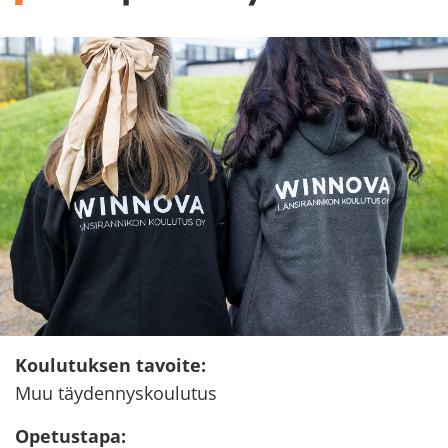
Kou­lu­tuk­sen ta­voi­te
:
Muu täy­den­nys­kou­lu­tus
Ope­tus­ta­pa
: