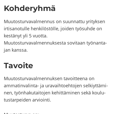
Koh­de­ryh­mä
Muu­tos­tur­va­val­men­nus on suun­nat­tu
yri­tyk­sen
ir­ti­sa­no­tul­le hen­ki­lös­töl­le, joi­den työ­suh­de on
kes­tä­nyt yli 5 vuot­ta.
Muu­tos­tur­va­val­men­nuk­ses­ta so­vi­taan työ­nan­ta­
jan kans­sa.
Ta­voi­te
Muu­tos­tur­va­val­men­nuk­sen ta­voit­tee­na on
ammatinvalinta-​ ja ura­vaih­toeh­to­jen sel­kiyt­tä­mi­
nen, työn­ha­ku­tai­to­jen ke­hit­tä­mi­nen sekä kou­lu­
tus­tar­pei­den ar­vioin­ti.