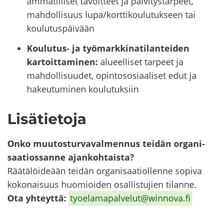
ammatilliset tavoitteet ja päivitystarpeet,
mahdollisuus
lupa/korttikoulutukseen tai
koulutuspäivään
Koulutus- ja työmarkkinatilanteiden
kartoittaminen:
alueelliset tarpeet ja
mahdollisuudet,
opintososiaaliset edut ja
hakeutuminen koulutuksiin
​
Li­sä­tie­to­ja
Onko muu­tos­tur­va­val­men­nus tei­dän or­ga­ni­
saa­tios­san­ne ajan­koh­tais­ta?
Rää­tä­löi­de­ään tei­dän or­ga­ni­saa­tiol­len­ne so­pi­va
ko­ko­nai­suus huo­mioi­den osal­lis­tu­jien ti­lan­ne.
Ota yh­teyt­tä:
ty­oe­la­ma­pal­ve­lut@winnova.fi