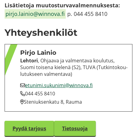
Li­sä­tie­to­ja muu­tos­tur­va­val­men­nuk­ses­ta:
pirjo.lai­nio@winnova.fi
p. 044 455 8410​
Yh­teys­hen­ki­löt
Pirjo Lai­nio
Leh­to­ri
, Oh­jaa­va ja val­men­ta­va kou­lu­tus,
Suomi toi­se­na kie­le­nä (S2), TUVA (Tut­kin­to­kou­
lu­tuk­seen val­men­ta­va)
etu­ni­mi.su­ku­ni­mi@winnova.fi
044 455 8410
Ste­niuk­sen­ka­tu 8, Rauma
Pyydä tar­jous
Tie­to­suo­ja