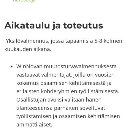
Ai­ka­tau­lu ja to­teu­tus
Yk­si­lö­val­men­nus, jossa t
apaa­mi­sia 5-8 kol­men
kuu­kau­den ai­ka­na.
WinNovan
muutosturvavalmennuksesta
vastaavat valmentajat, joilla on vuosien
kokemus
osaamisen kehittämisestä ja
erilaisten kohderyhmien työllistämisestä.
Osallistujan avuksi valitaan
hänen
tilanteeseensa parhaiten soveltuvat
työllistämisen ja osaamisen kehittämisen
ammattilaiset.