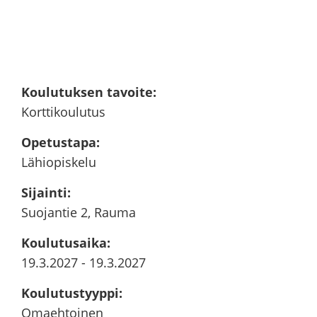
Kou­lu­tuk­sen ta­voi­te
:
Kort­ti­kou­lu­tus
Ope­tus­ta­pa
:
Lä­hio­pis­ke­lu
Si­jain­ti
:
Suo­jan­tie 2, Rauma
Kou­lu­tusai­ka
:
19.3.2027
-
19.3.2027
Kou­lu­tus­tyyp­pi
:
Omaeh­toi­nen