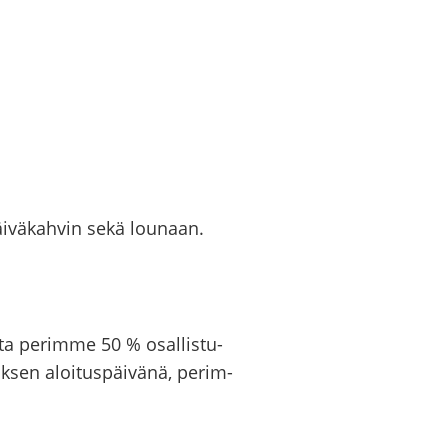
päi­vä­kah­vin sekä lou­naan.
­ta pe­rim­me 50 % osal­lis­tu­
uk­sen aloi­tus­päi­vä­nä, pe­rim­