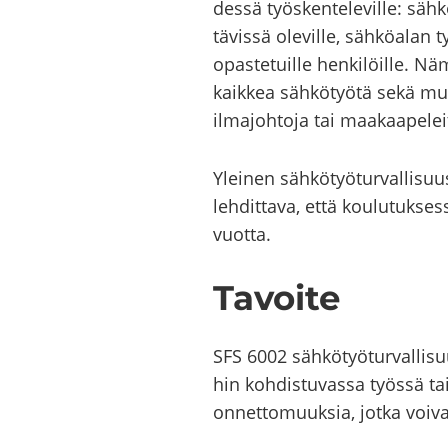
des­sä työs­ken­te­le­vil­le: säh­kö
tä­vis­sä ole­vil­le, säh­kö­alan t
opas­te­tuil­le hen­ki­löil­le. 
kaik­kea säh­kö­työ­tä sekä muut
il­ma­joh­to­ja tai maa­kaa­pe­lei­
Ylei­nen säh­kö­työ­tur­val­li­suu
leh­dit­ta­va, että kou­lu­tuk­ses
vuot­ta.
Ta­voi­te
SFS 6002 sähkötyöturvallisuus-​k
hin koh­dis­tu­vas­sa työs­sä tai
on­net­to­muuk­sia, jotka voi­vat