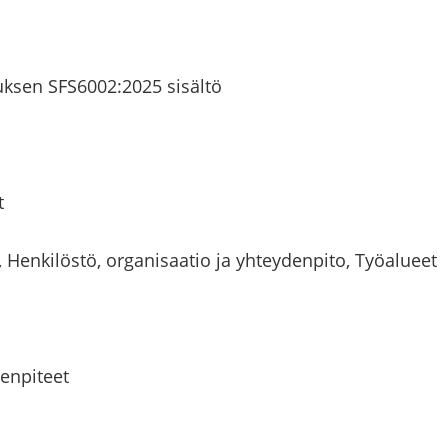
u­tuk­sen SFS6002:2025 si­säl­tö
t
Hen­ki­lös­tö, or­ga­ni­saa­tio ja yh­tey­den­pi­to, Työ­alu­eet
men­pi­teet