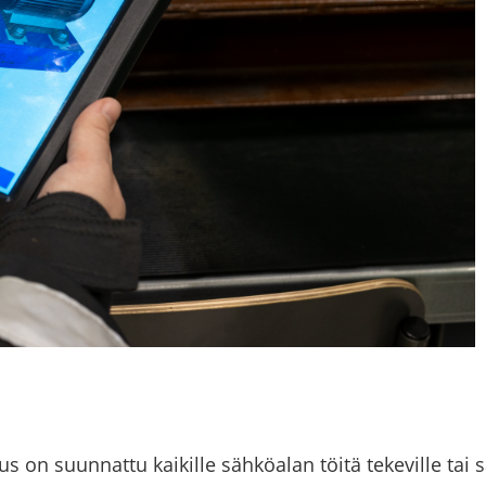
s on suun­nat­tu kai­kil­le säh­kö­alan töitä te­ke­vil­le tai säh