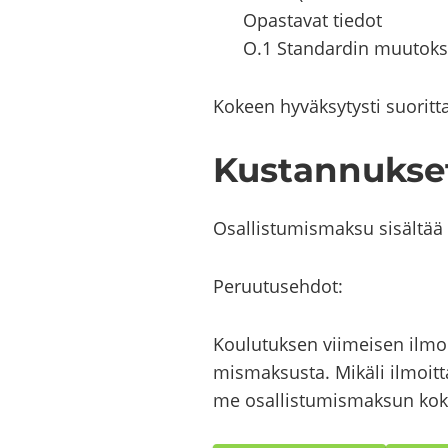
Opas­ta­vat tie­dot
O.1 Stan­dar­din muu­tok­se
Ko­keen hy­väk­sy­tys­ti suo­rit­ta
Kus­tan­nuk­se
Osal­lis­tu­mis­mak­su si­säl­tä
Pe­ruu­tuseh­dot:
Kou­lu­tuk­sen vii­mei­sen ilmoi
mis­mak­sus­ta. Mi­kä­li il­moit­
me osal­lis­tu­mis­mak­sun ko­k