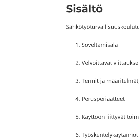
Si­säl­tö
Säh­kö­työ­tur­val­li­suus­kou­l
1. So­vel­ta­mi­sa­la
2. Vel­voit­ta­vat viit­tauk­se
3. Ter­mit ja mää­ri­tel­mät, 
4. Pe­rus­pe­ri­aat­teet
5. Käyt­töön liit­ty­vät toi­
6. Työs­ken­te­ly­käy­tän­nöt