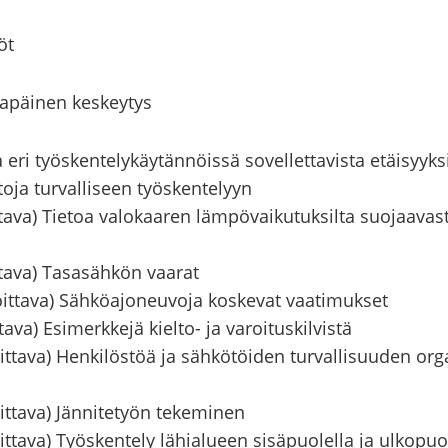
öt
la­päi­nen kes­key­tys
eri työs­ken­te­ly­käy­tän­nöis­sä so­vel­let­ta­vis­ta etäi­syyk­s
­to­ja tur­val­li­seen työs­ken­te­lyyn
ta­va) Tie­toa va­lo­kaa­ren läm­pö­vai­ku­tuk­sil­ta suo­jaa­vas
­ta­va) Ta­sa­säh­kön vaa­rat
oit­ta­va) Säh­kö­ajo­neu­vo­ja kos­ke­vat vaa­ti­muk­set
a­va) Esi­merk­ke­jä kielto-​ ja va­roi­tus­kil­vis­tä
it­ta­va) Hen­ki­lös­töä ja säh­kö­töi­den tur­val­li­suu­den or­ga
it­ta­va) Jän­ni­te­työn te­ke­mi­nen
t­ta­va) Työs­ken­te­ly lä­hia­lu­een si­sä­puo­lel­la ja ul­ko­puo­