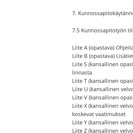
7. Kun­nos­sa­pi­to­käy­tän­n
7.5 Kun­nos­sa­pi­to­työn ti­
Liite A (opas­ta­va) Oh­jei­ta 
Liite B (opas­ta­va) Li­sä­tie
Liite S (kan­sal­li­nen opas­
lin­nas­ta
Liite T (kan­sal­li­nen opas
Liite U (kan­sal­li­nen vel­v
Liite V (kan­sal­li­nen opas­t
Liite X (kan­sal­li­nen vel­vo
kos­ke­vat vaa­ti­muk­set
Liite Y (kan­sal­li­nen vel­vo
Liite Z (kan­sal­li­nen vel­voi