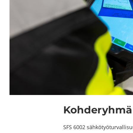
Koh­de­ryh­mä
SFS 6002 säh­kö­työ­tur­val­li­suu