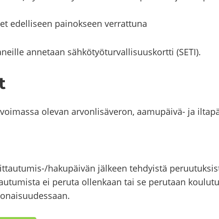
t edel­li­seen pai­nok­seen ver­rat­tu­na
­neil­le an­ne­taan säh­kö­työ­tur­val­li­suus­kort­ti (SETI).
t
ä voi­mas­sa ole­van ar­von­li­sä­ve­ron, aamupäivä-​ ja il­ta­
ttautumis-​/ha­ku­päi­vän jäl­keen teh­dyis­tä pe­ruu­tuk­sis
tau­tu­mis­ta ei pe­ru­ta ol­len­kaan tai se pe­ru­taan kou­lu­t
o­nai­suu­des­saan.