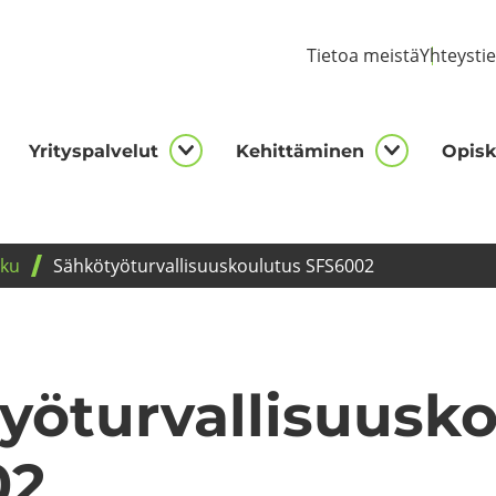
Tie­toa meis­tä
Yh­teys­ti
Yri­tys­pal­ve­lut
Ke­hit­tä­mi­nen
Opis­ke
kijalle
Yrityspalvelut
Kehittämi
asivut
alasivut
alasivut
­ku
Säh­kö­työ­tur­val­li­suus­kou­lu­tus SFS6002
yö­tur­val­li­suus­k
02