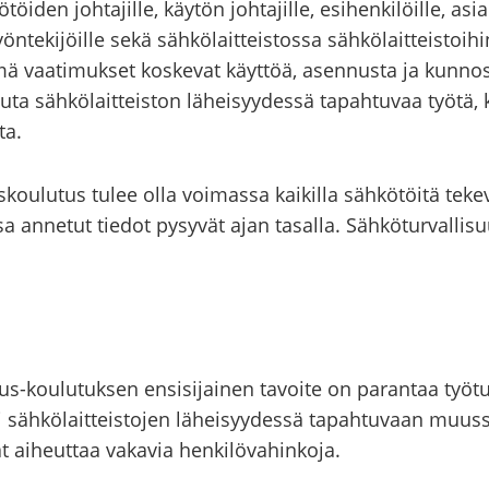
­töi­den joh­ta­jil­le, käy­tön joh­ta­jil­le, esi­hen­ki­löil­le, as
yön­te­ki­jöil­le sekä säh­kö­lait­teis­tos­sa säh­kö­lait­teis­to
Nämä vaa­ti­muk­set kos­ke­vat käyt­töä, asen­nus­ta ja kun­nos
a säh­kö­lait­teis­ton lä­hei­syy­des­sä ta­pah­tu­vaa työtä, k
ta.
s­kou­lu­tus tulee olla voi­mas­sa kai­kil­la säh­kö­töi­tä te­k
­sa an­ne­tut tie­dot py­sy­vät ajan ta­sal­la. Säh­kö­tur­val­li­
oulutuksen en­si­si­jai­nen ta­voi­te on pa­ran­taa työ­tur­val
 säh­kö­lait­teis­to­jen lä­hei­syy­des­sä ta­pah­tu­vaan muus­
 ai­heut­taa va­ka­via hen­ki­lö­va­hin­ko­ja.