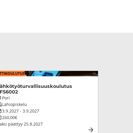
­TI­KOU­LU­TUS
äh­kö­työ­tur­val­li­suus­kou­lu­tus
FS6002
oulutuksen
Pori
aikkakunta
oulutuksen
Lähiopiskelu
petustapa
oulutuksen
3.9.2027
-
3.9.2027
esto
oulutuksen
260,00€
inta
aku päättyy
25.8.2027