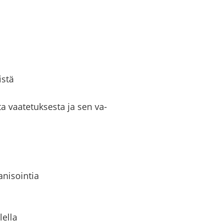
is­tä
­ta vaa­te­tuk­ses­ta ja sen va­
­ni­soin­tia
lel­la