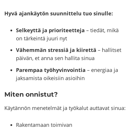
Hyvä ajan­käy­tön suun­nit­te­lu tuo si­nul­le:
Selkeyttä ja prioriteetteja
– tiedät, mikä
on tärkeintä juuri nyt
Vähemmän stressiä ja kiirettä
– hallitset
päivän, et anna sen hallita sinua
Parempaa työhyvinvointia
– energiaa ja
jaksamista oikeisiin asioihin
Miten on­nis­tut?
Käy­tän­nön me­ne­tel­mät ja työ­ka­lut aut­ta­vat sinua:
Rakentamaan toimivan