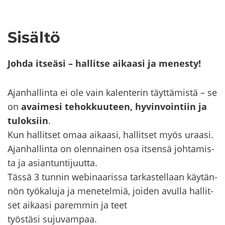
Si­säl­tö
Johda it­seä­si – hal­lit­se ai­kaa­si ja me­nes­ty!
Ajan­hal­lin­ta ei ole vain ka­len­te­rin täyt­tä­mis­tä – se
on
avai­me­si te­hok­kuu­teen, hy­vin­voin­tiin ja
tu­lok­siin
.
Kun hal­lit­set omaa ai­kaa­si, hal­lit­set myös uraa­si.
Ajan­hal­lin­ta on olen­nai­nen osa it­sen­sä joh­ta­mis­
ta ja asian­tun­ti­juut­ta.
Tässä 3 tun­nin webinaarissa tar­kas­tel­laan käy­tän­
nön työ­ka­lu­ja ja me­ne­tel­miä, joi­den avul­la hal­lit­
set ai­kaa­si pa­rem­min ja teet
työs­tä­si su­ju­vam­paa.