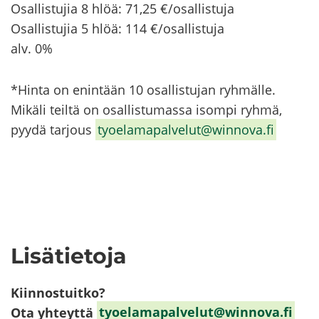
Osal­lis­tu­jia 8 hlöä: 71,25 €/osal­lis­tu­ja
Osal­lis­tu­jia 5 hlöä: 114 €/osal­lis­tu­ja
alv. 0%
*Hinta on enin­tään 10 osal­lis­tu­jan ryh­mäl­le.
Mi­kä­li teil­tä on osal­lis­tu­mas­sa isom­pi ryhmä,
pyydä tar­jous
ty­oe­la­ma­pal­ve­lut@winnova.fi
Li­sä­tie­to­ja
Kiin­nos­tuit­ko?
Ota yh­teyt­tä
ty­oe­la­ma­pal­ve­lut@winnova.fi