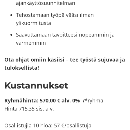
ajankäyttösuunnitelman
Tehostamaan työpäivääsi ilman
ylikuormitusta
Saavuttamaan tavoitteesi nopeammin ja
varmemmin
Ota ohjat omiin kä­sii­si – tee työs­tä su­ju­vaa ja
tu­lok­sel­lis­ta!
Kus­tan­nuk­set
Ryh­mä­hin­ta: 570,00 € alv. 0% /
*ryhmä
Hinta 715,35 sis. alv.
Osal­lis­tu­jia 10 hlöä: 57 €/osal­lis­tu­ja