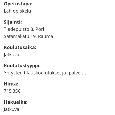
Ope­tus­ta­pa
:
Lä­hio­pis­ke­lu
Si­jain­ti
:
Tie­de­puis­to 3, Pori
Sa­ta­ma­ka­tu 19, Rauma
Kou­lu­tusai­ka
:
Jat­ku­va
Kou­lu­tus­tyyp­pi
:
Yri­tys­ten ti­laus­kou­lu­tuk­set ja -​palvelut
Hinta
:
715,35€
Ha­kuai­ka
:
Jat­ku­va