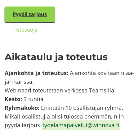
Pyydä tar­jous
Tie­to­suo­ja
Ai­ka­tau­lu ja to­teu­tus
Ajan­koh­ta ja to­teu­tus:
Ajan­koh­ta so­vi­taan ti­laa­
jan kans­sa.
Webinaari to­teu­te­taan ver­kos­sa Team­sil­la.
Kesto:
3 tun­tia
Ryh­mä­ko­ko:
Enin­tään 10 osal­lis­tu­jan ryhmä.
Mi­kä­li osal­lis­tu­jia olisi tu­los­sa enem­män, niin
pyydä tar­jous
ty­oe­la­ma­pal­ve­lut@winnova.fi