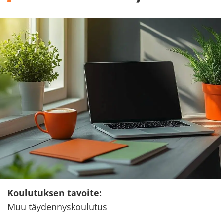
Kou­lu­tuk­sen ta­voi­te
:
Muu täy­den­nys­kou­lu­tus