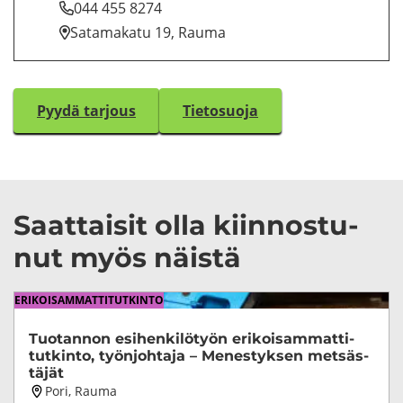
044 455 8274
Sa­ta­ma­ka­tu 19, Rauma
Pyydä tar­jous
Tie­to­suo­ja
Saat­tai­sit olla kiin­nos­tu­
nut myös näis­tä
ERI­KOI­SAM­MAT­TI­TUT­KIN­TO
Tuo­tan­non esi­hen­ki­lö­työn eri­koi­sam­mat­ti­
tut­kin­to, työn­joh­ta­ja – Me­nes­tyk­sen met­säs­
tä­jät
Koulutuksen
Pori, Rauma