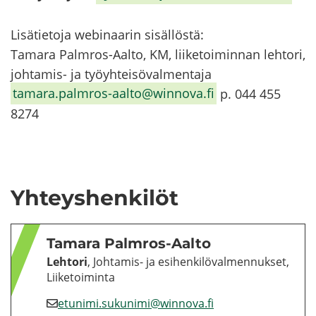
Li­sä­tie­to­ja webinaarin si­säl­lös­tä:
Ta­ma­ra Palmros-​​Aalto, KM, lii­ke­toi­min­nan leh­to­ri,
johtamis-​​ ja työyh­tei­sö­val­men­ta­ja
ta­ma­ra.palmros-​aalto@winnova.fi
p. 044 455
8274
Yh­teys­hen­ki­löt
Ta­ma­ra Palmros-​Aalto
Leh­to­ri
, Johtamis-​ ja esi­hen­ki­lö­val­men­nuk­set,
Lii­ke­toi­min­ta
etu­ni­mi.su­ku­ni­mi@winnova.fi