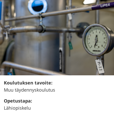
Kou­lu­tuk­sen ta­voi­te
:
Muu täy­den­nys­kou­lu­tus
Ope­tus­ta­pa
:
Lä­hio­pis­ke­lu