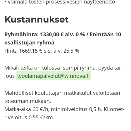
• voi­ma­lai­tos­ten pro­ses­si­ve­sien näyt­teen­ot­to
Kus­tan­nuk­set
R
yh­mä­hin­ta: 1330,00 € alv. 0 % / Enin­tään 10
osal­lis­tu­jan ryhmä
Hinta 1669,15 € sis. alv. 25,5 %
Mi­kä­li teil­tä on tu­los­sa isom­pi ryhmä, pyydä tar­
jous
ty­oe­la­ma­pal­ve­lut@winnova.fi
Mah­dol­li­set kou­lut­ta­jan mat­ka­ku­lut ve­loi­te­taan
to­teu­man mu­kaan.
Matka-​aika 60 €/h, mi­ni­mi­ve­loi­tus 0,5 h. Ki­lo­met­
ri­ve­loi­tus 0,55 €/km.