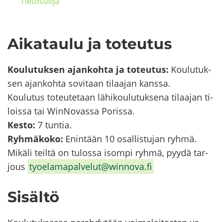
Tie­to­suo­ja
Ai­ka­tau­lu ja to­teu­tus
Kou­lu­tuk­sen ajan­koh­ta ja to­teu­tus:
Kou­lu­tuk­
sen ajan­koh­ta so­vi­taan ti­laa­jan kans­sa.
Kou­lu­tus to­teu­te­taan lä­hi­kou­lu­tuk­se­na ti­laa­jan ti­
lois­sa tai WinNovassa Po­ris­sa.
Kesto:
7 tun­tia.
Ryh­mä­ko­ko:
Enin­tään 10 osal­lis­tu­jan ryhmä.
Mi­kä­li teil­tä on tu­los­sa isom­pi ryhmä, pyydä tar­
jous
ty­oe­la­ma­pal­ve­lut@winnova.fi
Si­säl­tö