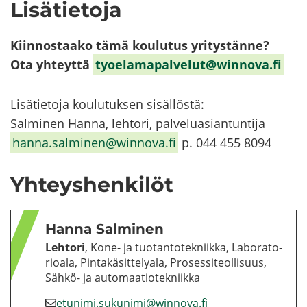
Li­sä­tie­to­ja
Kiin­nos­taa­ko tämä kou­lu­tus yri­tys­tän­ne?
Ota yh­teyt­tä
ty­oe­la­ma­pal­ve­lut@winnova.fi
Li­sä­tie­to­ja kou­lu­tuk­sen si­säl­lös­tä:
Sal­mi­nen Hanna, leh­to­ri, pal­ve­lu­asian­tun­ti­ja
hanna.sal­mi­nen@winnova.fi
p. 044 455 8094
Yh­teys­hen­ki­löt
Hanna Sal­mi­nen
Leh­to­ri
, Kone- ja tuo­tan­to­tek­niik­ka, La­bo­ra­to­
rio­ala, Pin­ta­kä­sit­te­ly­ala, Pro­ses­si­teol­li­suus,
Sähkö-​ ja au­to­maa­tio­tek­niik­ka
etu­ni­mi.su­ku­ni­mi@winnova.fi