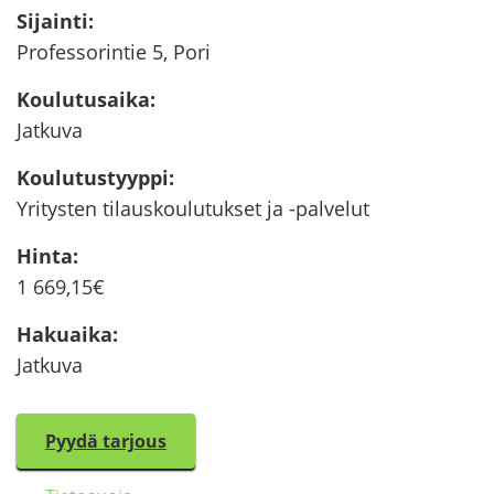
Si­jain­ti
:
Pro­fes­so­rin­tie 5, Pori
Kou­lu­tusai­ka
:
Jat­ku­va
Kou­lu­tus­tyyp­pi
:
Yri­tys­ten ti­laus­kou­lu­tuk­set ja -​palvelut
Hinta
:
1 669,15€
Ha­kuai­ka
:
Jat­ku­va
Pyydä tar­jous