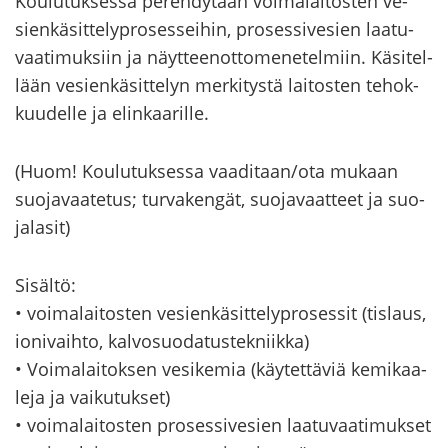
Kou­lu­tuk­ses­sa pe­reh­dy­tään voi­ma­lai­tos­ten ve­
sien­kä­sit­te­ly­pro­ses­sei­hin, pro­ses­si­ve­sien laa­tu­
vaa­ti­muk­siin ja näyt­teen­ot­to­me­ne­tel­miin. Kä­si­tel­
lään ve­sien­kä­sit­te­lyn mer­ki­tys­tä lai­tos­ten te­hok­
kuu­del­le ja elin­kaa­ril­le.
(Huom! Kou­lu­tuk­ses­sa vaa­di­taan/ota mu­kaan
suo­ja­vaa­te­tus; tur­va­ken­gät, suo­ja­vaat­teet ja suo­
ja­la­sit)
Si­säl­tö:
• voi­ma­lai­tos­ten ve­sien­kä­sit­te­ly­pro­ses­sit (tis­laus,
io­ni­vaih­to, kal­vo­suo­da­tus­tek­niik­ka)
• Voi­ma­lai­tok­sen ve­si­ke­mia (käy­tet­tä­viä ke­mi­kaa­
le­ja ja vai­ku­tuk­set)
• voi­ma­lai­tos­ten pro­ses­si­ve­sien laa­tu­vaa­ti­muk­set