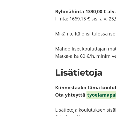
Ryh­mä­hin­ta 1330,00 € alv.
Hinta: 1669,15 € sis. alv. 25
Mi­kä­li teil­tä olisi tu­los­sa
Mah­dol­li­set kou­lut­ta­jan ma
Matka-​aika 60 €/h, mi­ni­mi­ve­l
Li­sä­tie­to­ja
Kiin­nos­taa­ko tämä kou­lu­
Ota yh­teyt­tä
ty­oe­la­ma­p
Li­sä­tie­to­ja kou­lu­tuk­sen si­säl