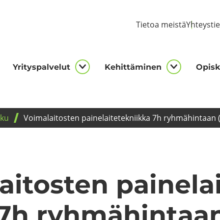
Tie­toa meis­tä
Yh­teys­ti
Yri­tys­pal­ve­lut
Ke­hit­tä­mi­nen
Opis­ke
kijalle
Yrityspalvelut
Kehittämi
asivut
alasivut
alasivut
­ku
Voi­ma­lai­tos­ten pai­ne­lai­te­tek­niik­ka 7h ryh­mä­hin­taan (
ai­tos­ten pai­ne­lai
 7h ryh­mä­hin­taan