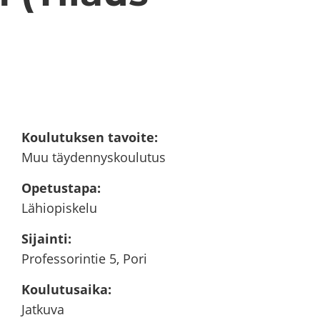
Kou­lu­tuk­sen ta­voi­te
:
Muu täy­den­nys­kou­lu­tus
Ope­tus­ta­pa
:
Lä­hio­pis­ke­lu
Si­jain­ti
:
Pro­fes­so­rin­tie 5, Pori
Kou­lu­tusai­ka
:
Jat­ku­va