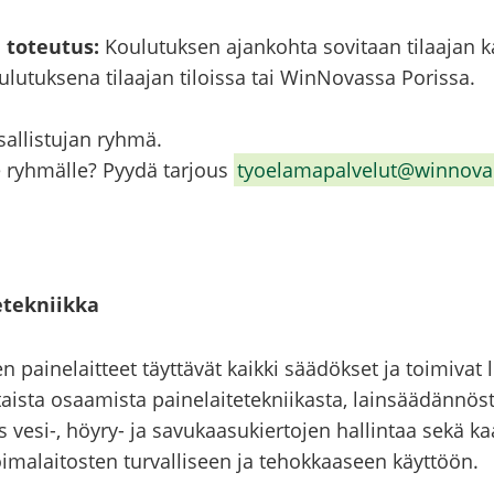
 to­teu­tus:
Kou­lu­tuk­sen ajan­koh­ta so­vi­taan ti­laa­jan 
ou­lu­tuk­se­na ti­laa­jan ti­lois­sa tai WinNovassa Po­ris­sa.
al­lis­tu­jan ryhmä.
e ryh­mäl­le? Pyydä tar­jous
ty­oe­la­ma­pal­ve­lut@winnova
e­tek­niik­ka
n pai­ne­lait­teet täyt­tä­vät kaik­ki sää­dök­set ja toi­mi­vat lu
l­tais­ta osaa­mis­ta pai­ne­lai­te­tek­nii­kas­ta, lain­sää­dän­nös
esi-, höyry-​ ja sa­vu­kaa­su­kier­to­jen hal­lin­taa sekä kaa­su
voi­ma­lai­tos­ten tur­val­li­seen ja te­hok­kaa­seen käyt­töön.