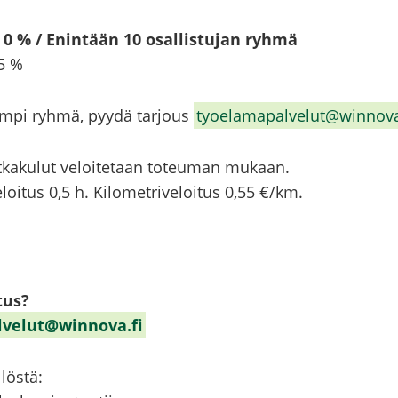
 0 % / Enin­tään 10 osal­lis­tu­jan ryhmä
,5 %
 isom­pi ryhmä, pyydä tar­jous
ty­oe­la­ma­pal­ve­lut@winnova
t­ka­ku­lut ve­loi­te­taan to­teu­man mu­kaan.
oi­tus 0,5 h. Ki­lo­met­ri­ve­loi­tus 0,55 €/km.
tus?
al­ve­lut@winnova.fi
­lös­tä: