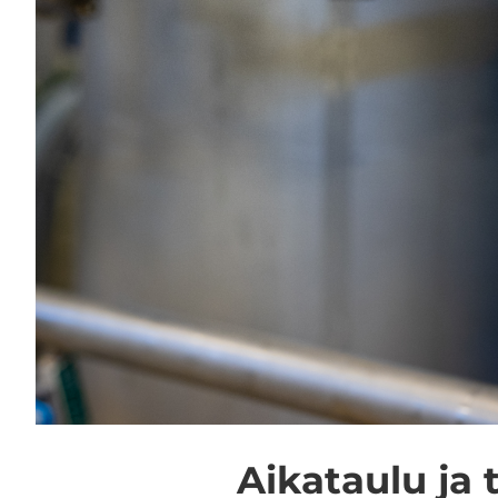
Ai­ka­tau­lu ja 