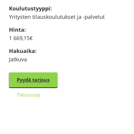
Kou­lu­tus­tyyp­pi
:
Yri­tys­ten ti­laus­kou­lu­tuk­set ja -​palvelut
Hinta
:
1 669,15€
Ha­kuai­ka
:
Jat­ku­va
Pyydä tar­jous
Tie­to­suo­ja