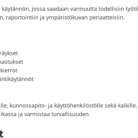
 käy­tän­nön, jossa saa­daan var­muut­ta to­del­li­siin työ­ti­la
 ra­por­toin­tiin ja ym­pä­ris­tö­ku­van pe­ri­aat­tei­siin.
räyk­set
kas­tuk­set
kier­rot
n­ti­käy­tän­nöt
il­le, kunnossapito-​ ja käyt­tö­hen­ki­lös­töl­le sekä kai­kil­l
i­kas­sa ja var­mis­taa tur­val­li­suu­den.
t