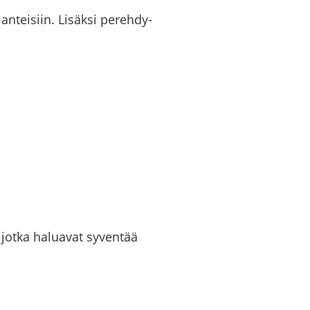
n­tei­siin. Li­säk­si pe­reh­dy­
e, jotka ha­lua­vat sy­ven­tää