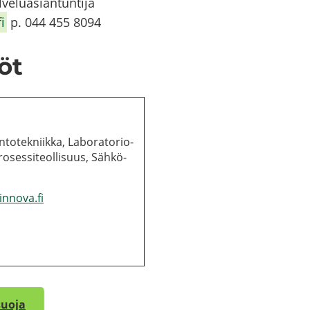
e­lu­asian­tun­ti­ja
i
p. 044 455 8094
löt
to­tek­niik­ka, La­bo­ra­to­rio­
Pro­ses­si­teol­li­suus, Sähkö-​
winnova.fi
suo­ja