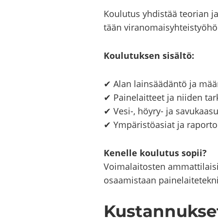
Kou­lu­tus yh­dis­tää teo­rian ja
tään vi­ran­omai­syh­teis­työ­hön,
Kou­lu­tuk­sen si­säl­tö:
✔ Alan lain­sää­dän­tö ja mää­
✔ Pai­ne­lait­teet ja nii­den tar­
✔ Vesi-, höyry-​ ja sa­vu­kaa­su­
✔ Ym­pä­ris­tö­asiat ja ra­por­toi
Ke­nel­le kou­lu­tus sopii?
Voi­ma­lai­tos­ten am­mat­ti­lai­s
osaa­mis­taan pai­ne­lai­te­tek­ni
Kus­tan­nuk­se