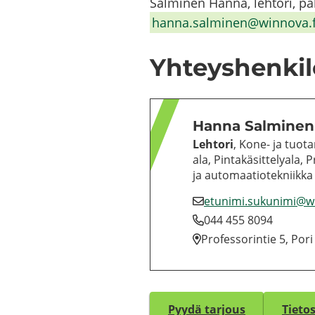
Sal­mi­nen Hanna, leh­to­ri, pal­v
hanna.sal­mi­nen@winnova.f
Yh­teys­hen­ki­
Hanna Sal­mi­nen
Leh­to­ri
, Kone- ja tuo­tan­
ala, Pin­ta­kä­sit­te­ly­ala, 
ja au­to­maa­tio­tek­niik­ka
etu­ni­mi.su­ku­ni­mi@
044 455 8094
Pro­fes­so­rin­tie 5, Pori
Pyydä tar­jous
Tie­to­