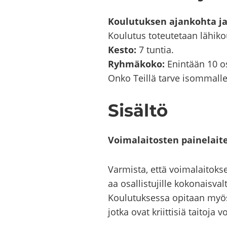
Kou­lu­tuk­sen ajan­koh­ta ja
Kou­lu­tus to­teu­te­taan lä­hi­k
Kesto:
7 tun­tia.
Ryh­mä­ko­ko:
Enin­tään 10 os
Onko Teil­lä tarve isom­mal­l
Si­säl­tö
Voi­ma­lai­tos­ten pai­ne­lai­t
Var­mis­ta, että voi­ma­lai­tok­se
aa osal­lis­tu­jil­le ko­ko­nais­va
Kou­lu­tuk­ses­sa opi­taan myös v
jotka ovat kriit­ti­siä tai­to­ja 