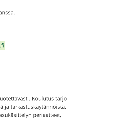
kans­sa.
.fi
o­tet­ta­vas­ti. Kou­lu­tus tar­jo­
­tä ja tar­kas­tus­käy­tän­nöis­tä.
­kä­sit­te­lyn pe­ri­aat­teet,