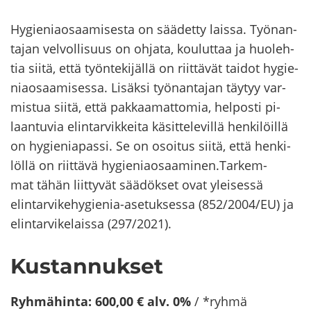
Hy­gie­niao­saa­mi­ses­ta on sää­det­ty lais­sa. Työ­nan­
ta­jan vel­vol­li­suus on oh­ja­ta, kou­lut­taa ja huo­leh­
tia siitä, että työn­te­ki­jäl­lä on riit­tä­vät tai­dot hy­gie­
niao­saa­mi­ses­sa. Li­säk­si työ­nan­ta­jan täy­tyy var­
mis­tua siitä, että pak­kaa­mat­to­mia, hel­pos­ti pi­
laan­tu­via elin­tar­vik­kei­ta kä­sit­te­le­vil­lä hen­ki­löil­lä
on hy­gie­nia­pas­si. Se on osoi­tus siitä, että hen­ki­
löl­lä on riit­tä­vä hy­gie­niao­saa­mi­nen.Tar­kem­
mat tähän liit­ty­vät sää­dök­set ovat ylei­ses­sä
elintarvikehygienia-​asetuksessa (852/2004/EU) ja
elin­tar­vi­ke­lais­sa (297/2021).
Kus­tan­nuk­set
Ryh­mä­hin­ta: 600,00 € alv. 0%
/ *ryhmä