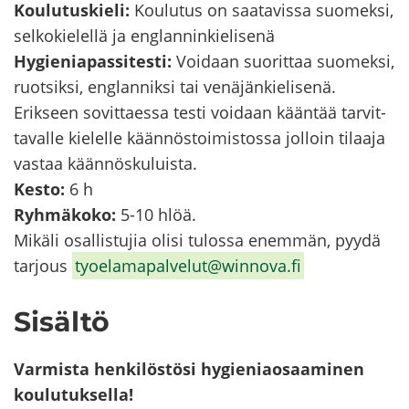
Kou­lu­tus­kie­li:
Kou­lu­tus on saa­ta­vis­sa suo­mek­si,
sel­ko­kie­lel­lä ja englan­nin­kie­li­se­nä
Hy­gie­nia­pas­si­tes­ti:
Voi­daan suo­rit­taa suo­mek­si,
ruot­sik­si, englan­nik­si tai ve­nä­jän­kie­li­se­nä.
Erik­seen so­vit­taes­sa testi voi­daan kään­tää tar­vit­
ta­val­le kie­lel­le kään­nös­toi­mis­tos­sa jol­loin ti­laa­ja
vas­taa kään­nös­ku­luis­ta.
Kesto:
6 h
Ryh­mä­ko­ko:
5-10 hlöä.
Mi­kä­li osal­lis­tu­jia olisi tu­los­sa enem­män, pyydä
tar­jous
ty­oe­la­ma­pal­ve­lut@winnova.fi
Si­säl­tö
Var­mis­ta hen­ki­lös­tö­si hy­gie­niao­saa­mi­nen
kou­lu­tuk­sel­la!