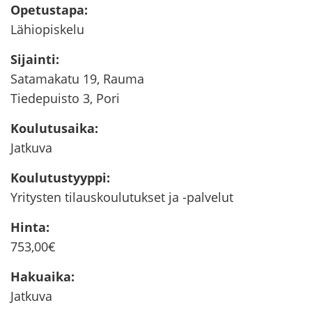
Ope­tus­ta­pa
:
Lä­hio­pis­ke­lu
Si­jain­ti
:
Sa­ta­ma­ka­tu 19, Rauma
Tie­de­puis­to 3, Pori
Kou­lu­tusai­ka
:
Jat­ku­va
Kou­lu­tus­tyyp­pi
:
Yri­tys­ten ti­laus­kou­lu­tuk­set ja -​palvelut
Hinta
:
753,00€
Ha­kuai­ka
:
Jat­ku­va