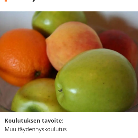
Kou­lu­tuk­sen ta­voi­te
:
Muu täy­den­nys­kou­lu­tus