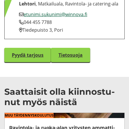
Leh­to­ri
, Mat­kai­lua­la, Ravintola-​ ja catering-​ala
etu­ni­mi.su­ku­ni­mi@winnova.fi
044 455 7788
Tie­de­puis­to 3, Pori
Pyydä tar­jous
Tie­to­suo­ja
Saat­tai­sit olla kiin­nos­tu­
nut myös näis­tä
MUU TÄY­DEN­NYS­KOU­LU­TUS
Ravintola-​ ja ruoka-​alan yri­tys­ten am­mat­ti­