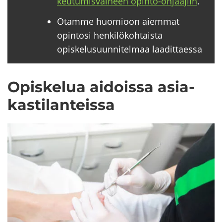
keu­tu­mis­vai­heen opinto-​ohjaajiin
.
Otamme huomioon aiemmat
opintosi henkilökohtaista
opiskelusuunnitelmaa laadittaessa
Opis­ke­lua ai­dois­sa asia­
kas­ti­lan­teis­sa