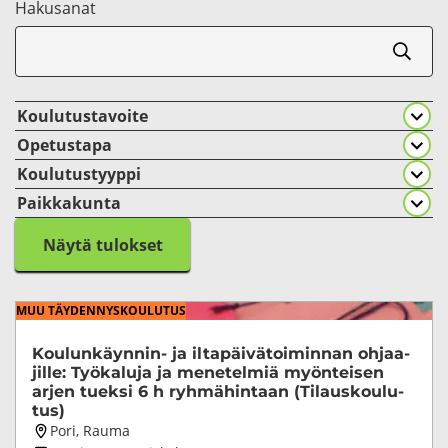
Ha­kusa­nat
Koulutustavoite
Opetustapa
Koulutustyyppi
Paikkakunta
Näytä tulokset
MUU TÄY­DEN­NYS­KOU­LU­TUS
Koulunkäynnin-​ ja il­ta­päi­vä­toi­min­nan oh­jaa­
jil­le: Työ­ka­lu­ja ja me­ne­tel­miä myön­tei­sen
arjen tuek­si 6 h ryh­mä­hin­taan (Ti­laus­kou­lu­
tus)
Koulutuksen
Pori, Rauma