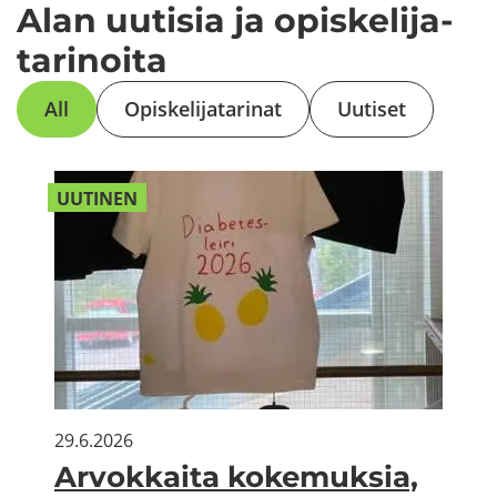
Alan uu­ti­sia ja opis­ke­li­ja­
ta­ri­noi­ta
All
Opis­ke­li­ja­ta­ri­nat
Uu­ti­set
UU­TI­NEN
29.6.2026
Ar­vok­kai­ta ko­ke­muk­sia,