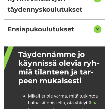
täydennyskoulutukset
Ensiapukoulutukset
Täy­den­näm­me jo
käyn­nis­sä ole­via ryh­
miä ti­lan­teen ja tar­
peen mu­kai­ses­ti
Mikäli et ole varma, mitä tutkintoa
haluaisit opiskella, ota yhteyttä
ha­