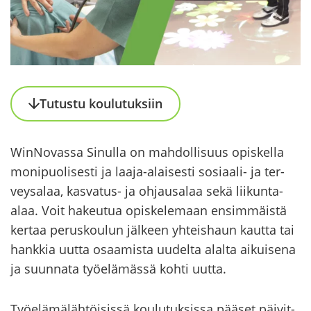
Tu­tus­tu kou­lu­tuk­siin
WinNovassa Si­nul­la on mah­dol­li­suus opis­kel­la
mo­ni­puo­li­ses­ti ja laaja-​alaisesti sosiaali-​ ja ter­
vey­sa­laa, kasvatus-​ ja oh­jausa­laa sekä liikunta-​
alaa. Voit ha­keu­tua opis­ke­le­maan en­sim­mäis­tä
ker­taa pe­rus­kou­lun jäl­keen yh­teis­haun kaut­ta tai
hank­kia uutta osaa­mis­ta uu­del­ta alal­ta ai­kui­se­na
ja suun­na­ta työ­elä­mäs­sä kohti uutta.
Työ­elä­mä­läh­töi­sis­sä kou­lu­tuk­sis­sa pää­set päi­vit­