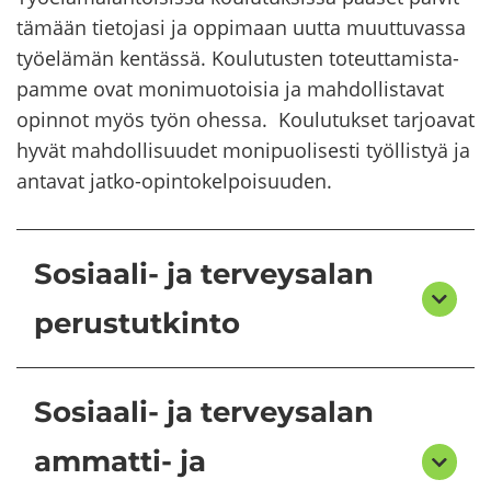
tä­mään tie­to­ja­si ja op­pi­maan uutta muut­tu­vas­sa
työ­elä­män ken­täs­sä. Kou­lu­tus­ten to­teut­ta­mis­ta­
pam­me ovat mo­ni­muo­toi­sia ja mah­dol­lis­ta­vat
opin­not myös työn ohes­sa. Kou­lu­tuk­set tar­joa­vat
hyvät mah­dol­li­suu­det mo­ni­puo­li­ses­ti työl­lis­tyä ja
an­ta­vat jatko-​opintokelpoisuuden.
Sosiaali- ja terveysalan
perustutkinto
Sosiaali- ja terveysalan
ammatti- ja