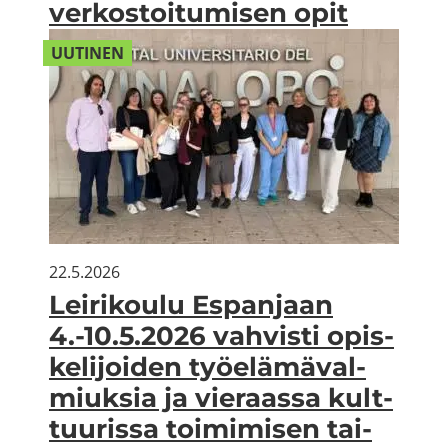
ver­kos­toi­tu­mi­sen opit
UU­TI­NEN
22.5.2026
Lei­ri­kou­lu Es­pan­jaan
4.-10.5.2026 vah­vis­ti opis­
ke­li­joi­den työ­elä­mä­val­
miuk­sia ja vie­raas­sa kult­
tuu­ris­sa toi­mi­mi­sen tai­