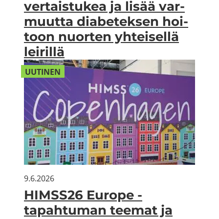
ver­tais­tu­kea ja lisää var­
muut­ta dia­be­tek­sen hoi­
toon nuor­ten yh­tei­sel­lä
lei­ril­lä
UU­TI­NEN
9.6.2026
HIMSS26 Eu­ro­pe -​
tapahtuman tee­mat ja