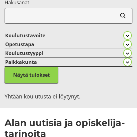
Ha­kusa­nat
Koulutustavoite
Opetustapa
Koulutustyyppi
Paikkakunta
Näytä tulokset
Yh­tään kou­lu­tus­ta ei löy­ty­nyt.
Alan uu­ti­sia ja opis­ke­li­ja­
ta­ri­noi­ta