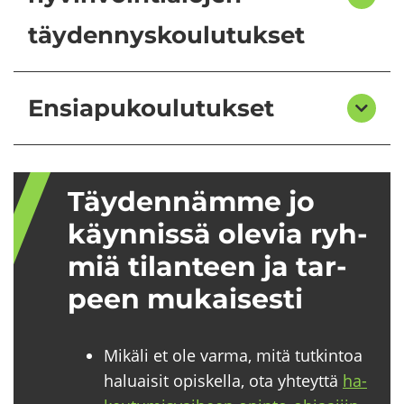
täydennyskoulutukset
Ensiapukoulutukset
Täy­den­näm­me jo
käyn­nis­sä ole­via ryh­
miä ti­lan­teen ja tar­
peen mu­kai­ses­ti
Mikäli et ole varma, mitä tutkintoa
haluaisit opiskella, ota yhteyttä
ha­