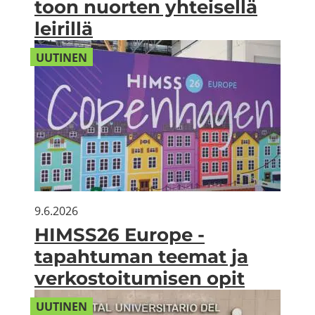
toon nuor­ten yh­tei­sel­lä
lei­ril­lä
UU­TI­NEN
9.6.2026
HIMSS26 Eu­ro­pe -​
tapahtuman tee­mat ja
ver­kos­toi­tu­mi­sen opit
UU­TI­NEN