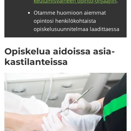
keu­tu­mis­vai­heen opinto-​ohjaajiin
.
Otamme huomioon aiemmat
opintosi henkilökohtaista
opiskelusuunnitelmaa laadittaessa
Opis­ke­lua ai­dois­sa asia­
kas­ti­lan­teis­sa