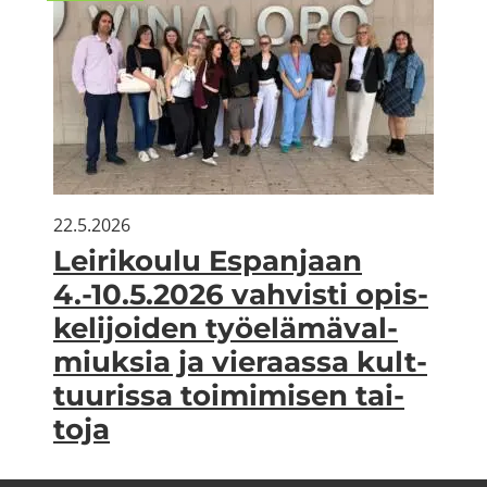
22.5.2026
Lei­ri­kou­lu Es­pan­jaan
4.-10.5.2026 vah­vis­ti opis­
ke­li­joi­den työ­elä­mä­val­
miuk­sia ja vie­raas­sa kult­
tuu­ris­sa toi­mi­mi­sen tai­
to­ja