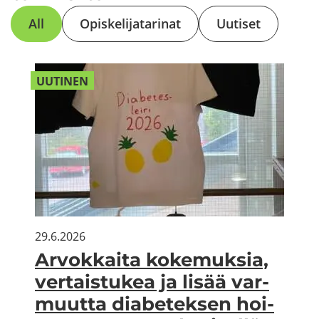
All
Opis­ke­li­ja­ta­ri­nat
Uu­ti­set
UU­TI­NEN
29.6.2026
Ar­vok­kai­ta ko­ke­muk­sia,
ver­tais­tu­kea ja lisää var­
muut­ta dia­be­tek­sen hoi­