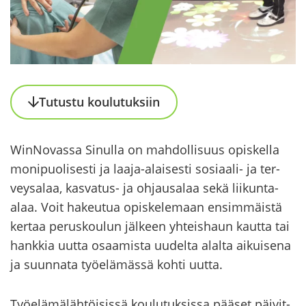
Tu­tus­tu kou­lu­tuk­siin
WinNovassa Si­nul­la on mah­dol­li­suus opis­kel­la
mo­ni­puo­li­ses­ti ja laaja-​alaisesti sosiaali-​ ja ter­
vey­sa­laa, kasvatus-​ ja oh­jausa­laa sekä liikunta-​
alaa. Voit ha­keu­tua opis­ke­le­maan en­sim­mäis­tä
ker­taa pe­rus­kou­lun jäl­keen yh­teis­haun kaut­ta tai
hank­kia uutta osaa­mis­ta uu­del­ta alal­ta ai­kui­se­na
ja suun­na­ta työ­elä­mäs­sä kohti uutta.
Työ­elä­mä­läh­töi­sis­sä kou­lu­tuk­sis­sa pää­set päi­vit­