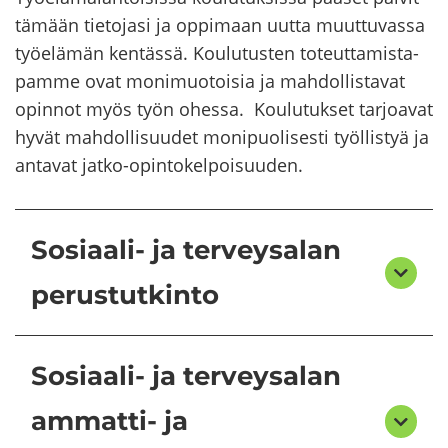
tä­mään tie­to­ja­si ja op­pi­maan uutta muut­tu­vas­sa
työ­elä­män ken­täs­sä. Kou­lu­tus­ten to­teut­ta­mis­ta­
pam­me ovat mo­ni­muo­toi­sia ja mah­dol­lis­ta­vat
opin­not myös työn ohes­sa. Kou­lu­tuk­set tar­joa­vat
hyvät mah­dol­li­suu­det mo­ni­puo­li­ses­ti työl­lis­tyä ja
an­ta­vat jatko-​opintokelpoisuuden.
Sosiaali- ja terveysalan
perustutkinto
Sosiaali- ja terveysalan
ammatti- ja