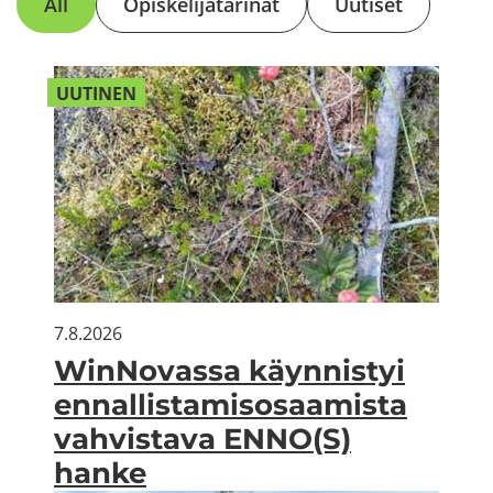
All
Opis­ke­li­ja­ta­ri­nat
Uu­ti­set
UU­TI­NEN
7.8.2026
WinNovassa käyn­nis­tyi
en­nal­lis­ta­mis­osaa­mis­ta
vah­vis­ta­va ENNO(S)
hanke