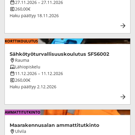
opetustapa
Koulutuksen
27.11.2026
–
27.11.2026
kesto
Koulutuksen
260,00€
hinta
Haku päättyy
18.11.2026
KORT­TI­KOU­LU­TUS
Säh­kö­työ­tur­val­li­suus­kou­lu­tus SFS6002
Koulutuksen
Rauma
paikkakunta
Koulutuksen
Lähiopiskelu
opetustapa
Koulutuksen
11.12.2026
–
11.12.2026
kesto
Koulutuksen
260,00€
hinta
Haku päättyy
2.12.2026
AM­MAT­TI­TUT­KIN­TO
Maa­ra­ken­nusa­lan am­mat­ti­tut­kin­to
Koulutuksen
Ulvila