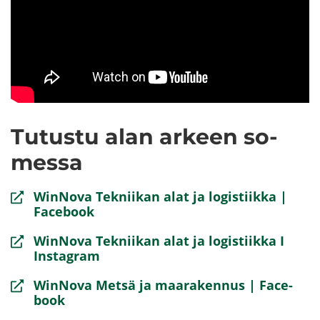
siir­
pal­
ryt
ve­
toi­
luun)
seen
pal­
ve­
luun)
Tu­tus­tu alan ar­keen so­
mes­sa
WinNova Tek­nii­kan alat ja lo­gis­tiik­ka |
(avau­
Face­book
tuu
WinNova Tek­nii­kan alat ja lo­gis­tiik­ka I
uu­
(avau­
Ins­ta­gram
teen
tuu
ik­
WinNova Metsä ja maa­ra­ken­nus | Face­
uu­
ku­
(avau­
book
teen
naan,
tuu
ik­
siir­