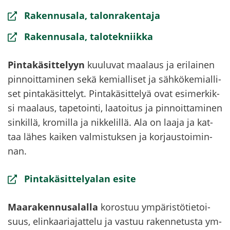
(avau­
Ra­ken­nusa­la, ta­lon­ra­ken­ta­ja
tuu
(avau­
uu­
Ra­ken­nusa­la, ta­lo­tek­niik­ka
tuu
teen
uu­
ik­
Pin­ta­kä­sit­te­lyyn
kuu­lu­vat maa­laus ja eri­lai­nen
teen
ku­
ik­
pin­noit­ta­mi­nen sekä ke­mial­li­set ja säh­kö­ke­mial­li­
naan,
ku­
siir­
set pin­ta­kä­sit­te­lyt. Pin­ta­kä­sit­te­lyä ovat esi­mer­kik­
naan,
ryt
si maa­laus, ta­pe­toin­ti, laa­toi­tus ja pin­noit­ta­mi­nen
siir­
toi­
ryt
sin­kil­lä, kro­mil­la ja nik­ke­lil­lä. Ala on laaja ja kat­
seen
toi­
pal­
taa lähes kai­ken val­mis­tuk­sen ja kor­jaus­toi­min­
seen
ve­
nan.
pal­
luun)
ve­
luun)
(avau­
Pin­ta­kä­sit­te­ly­alan esite
tuu
uu­
Maa­ra­ken­nusa­lal­la
ko­ros­tuu ym­pä­ris­tö­tie­toi­
teen
ik­
suus, elin­kaa­ria­jat­te­lu ja vas­tuu ra­ken­ne­tus­ta ym­