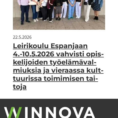
22.5.2026
Lei­ri­kou­lu Es­pan­jaan
4.-10.5.2026 vah­vis­ti opis­
ke­li­joi­den työ­elä­mä­val­
miuk­sia ja vie­raas­sa kult­
tuu­ris­sa toi­mi­mi­sen tai­
to­ja