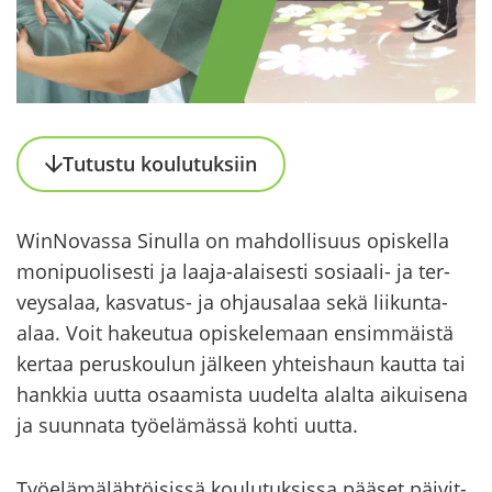
Tu­tus­tu kou­lu­tuk­siin
WinNovassa Si­nul­la on mah­dol­li­suus opis­kel­la
mo­ni­puo­li­ses­ti ja laaja-​alaisesti sosiaali-​ ja ter­
vey­sa­laa, kasvatus-​ ja oh­jausa­laa sekä liikunta-​
alaa. Voit ha­keu­tua opis­ke­le­maan en­sim­mäis­tä
ker­taa pe­rus­kou­lun jäl­keen yh­teis­haun kaut­ta tai
hank­kia uutta osaa­mis­ta uu­del­ta alal­ta ai­kui­se­na
ja suun­na­ta työ­elä­mäs­sä kohti uutta.
Työ­elä­mä­läh­töi­sis­sä kou­lu­tuk­sis­sa pää­set päi­vit­