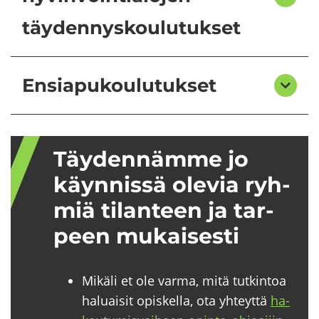
täydennyskoulutukset
Ensiapukoulutukset
Täy­den­näm­me jo
käyn­nis­sä ole­via ryh­
miä ti­lan­teen ja tar­
peen mu­kai­ses­ti
Mikäli et ole varma, mitä tutkintoa
haluaisit opiskella, ota yhteyttä
ha­