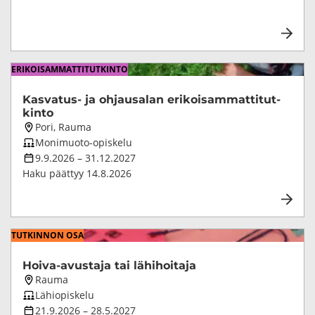
ERI­KOI­SAM­MAT­TI­TUT­KIN­TO
Kasvatus-​ ja oh­jausa­lan eri­koi­sam­mat­ti­tut­
kin­to
Koulutuksen
Pori, Rauma
paikkakunta
Koulutuksen
Monimuoto-opiskelu
opetustapa
Koulutuksen
9.9.2026
–
31.12.2027
kesto
Haku päättyy
14.8.2026
TUT­KIN­NON OSA
Hoiva-​avustaja tai lä­hi­hoi­ta­ja
Koulutuksen
Rauma
paikkakunta
Koulutuksen
Lähiopiskelu
opetustapa
Koulutuksen
21.9.2026
–
28.5.2027