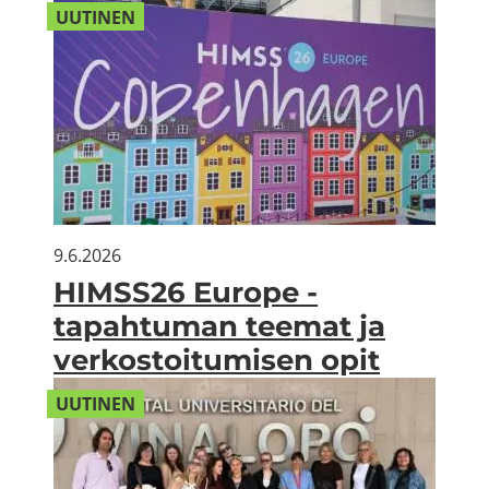
UU­TI­NEN
9.6.2026
HIMSS26 Eu­ro­pe -​
tapahtuman tee­mat ja
ver­kos­toi­tu­mi­sen opit
UU­TI­NEN