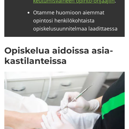
keu­tu­mis­vai­heen opinto-​ohjaajiin
.
Otamme huomioon aiemmat
opintosi henkilökohtaista
opiskelusuunnitelmaa laadittaessa
Opis­ke­lua ai­dois­sa asia­
kas­ti­lan­teis­sa