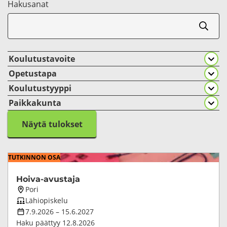
Ha­kusa­nat
Koulutustavoite
Opetustapa
Koulutustyyppi
Paikkakunta
Näytä tulokset
TUT­KIN­NON OSA
Hoiva-​avustaja
Koulutuksen
Pori
paikkakunta
Koulutuksen
Lähiopiskelu
opetustapa
Koulutuksen
7.9.2026
–
15.6.2027
kesto
Haku päättyy
12.8.2026