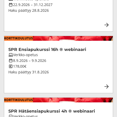
opetustapa
Koulutuksen
22.9.2026
–
31.12.2027
kesto
Haku päättyy
28.8.2026
KORT­TI­KOU­LU­TUS
SPR En­sia­pu­kurs­si 16h ® webinaari
Koulutuksen
Verkko-opetus
opetustapa
Koulutuksen
8.9.2026
–
9.9.2026
kesto
Koulutuksen
178,00€
hinta
Haku päättyy
31.8.2026
KORT­TI­KOU­LU­TUS
SPR Hä­täen­sia­pu­kurs­si 4h ® webinaari
Koulutuksen
Verkko-opetus