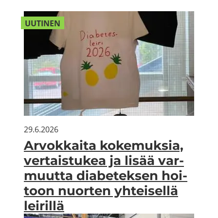
UU­TI­NEN
29.6.2026
Ar­vok­kai­ta ko­ke­muk­sia,
ver­tais­tu­kea ja lisää var­
muut­ta dia­be­tek­sen hoi­
toon nuor­ten yh­tei­sel­lä
lei­ril­lä