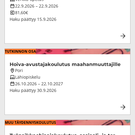
opetustapa
Koulutuksen
22.9.2026
–
22.9.2026
kesto
Koulutuksen
81,60€
hinta
Haku päättyy
15.9.2026
TUT­KIN­NON OSA
Hoiva-​avustajakoulutus maa­han­muut­ta­jil­le
Koulutuksen
Pori
paikkakunta
Koulutuksen
Lähiopiskelu
opetustapa
Koulutuksen
26.10.2026
–
22.10.2027
kesto
Haku päättyy
30.9.2026
MUU TÄY­DEN­NYS­KOU­LU­TUS