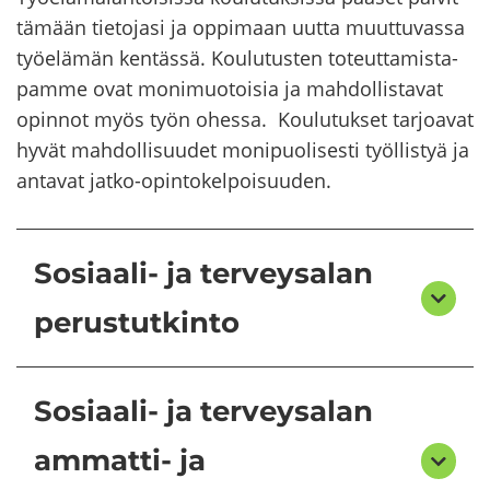
tä­mään tie­to­ja­si ja op­pi­maan uutta muut­tu­vas­sa
työ­elä­män ken­täs­sä. Kou­lu­tus­ten to­teut­ta­mis­ta­
pam­me ovat mo­ni­muo­toi­sia ja mah­dol­lis­ta­vat
opin­not myös työn ohes­sa. Kou­lu­tuk­set tar­joa­vat
hyvät mah­dol­li­suu­det mo­ni­puo­li­ses­ti työl­lis­tyä ja
an­ta­vat jatko-​opintokelpoisuuden.
Sosiaali- ja terveysalan
perustutkinto
Sosiaali- ja terveysalan
ammatti- ja