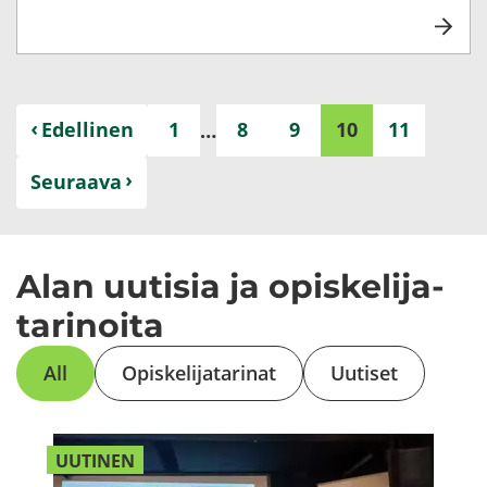
Edel­li­nen
1
8
9
10
11
…
Seu­raa­va
Alan uu­ti­sia ja opis­ke­li­ja­
ta­ri­noi­ta
All
Opis­ke­li­ja­ta­ri­nat
Uu­ti­set
UU­TI­NEN