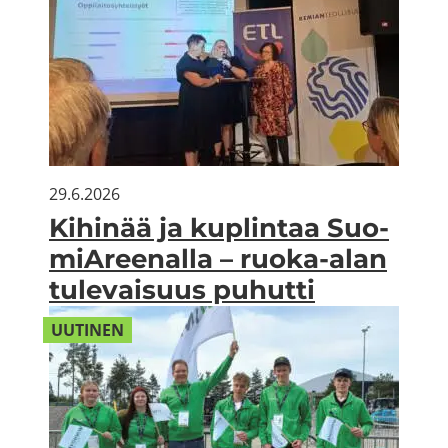
29.6.2026
Ki­hi­nää ja kuplin­taa Suo­
miA­ree­nal­la – ruoka-​alan
tu­le­vai­suus pu­hut­ti
UU­TI­NEN