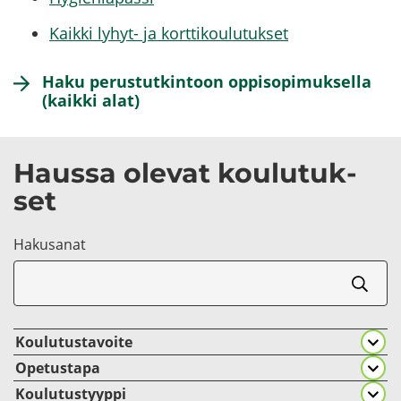
Kaik­ki lyhyt-​​ ja kort­ti­kou­lu­tuk­set
Haku pe­rus­tut­kin­toon op­pi­so­pi­muk­sel­la
(kaik­ki alat)
Haus­sa ole­vat kou­lu­tuk­
set
Ha­kusa­nat
Koulutustavoite
Opetustapa
Koulutustyyppi