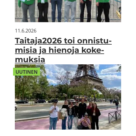
11.6.2026
Tai­ta­ja2026 toi on­nis­tu­
mi­sia ja hie­no­ja ko­ke­
muk­sia
UU­TI­NEN