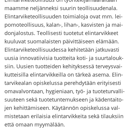
maam­me nel­jän­nek­si suu­rin teol­li­suu­de­na­la.
Elin­tar­vi­ke­teol­li­suu­den toi­mia­lo­ja ovat mm. lei­
po­mo­teol­li­suus, kalan-​, lihan-​, kas­vis­ten ja mai­
don­ja­los­tus. Teol­li­ses­ti tuo­te­tut elin­tar­vik­keet
kuu­lu­vat suo­ma­lais­ten päi­vit­täi­seen elä­mään.
Elin­tar­vi­ke­teol­li­suu­des­sa ke­hi­te­tään jat­ku­vas­ti
uusia in­no­va­tii­vi­sia tuot­tei­ta koti- ja suur­ta­louk­
siin. Uusien tuot­tei­den ke­hi­tyk­ses­sä ter­veys­vai­
kut­tei­sil­la elin­tar­vik­keil­la on tär­keä asema. Elin­
tar­vi­kea­lan opis­ke­lus­sa pe­reh­dy­tään eri­tyi­ses­ti
oma­val­von­taan, hy­gie­ni­aan, työ- ja tuo­te­tur­val­li­
suu­teen sekä tuo­te­tun­te­muk­seen ja kä­den­tai­to­
jen ke­hit­tä­mi­seen. Käy­tän­nön opis­ke­lus­sa val­
mis­te­taan eri­lai­sia elin­tar­vik­kei­ta sekä ti­lauk­siin
että omaan myy­mä­lään.