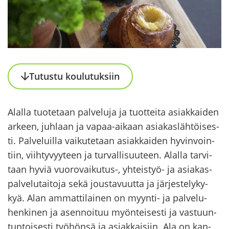
Tu­tus­tu kou­lu­tuk­siin
Alal­la tuo­te­taan pal­ve­lu­ja ja tuot­tei­ta asiak­kai­den
ar­keen, juh­laan ja vapaa-​aikaan asia­kas­läh­töi­ses­
ti. Pal­ve­luil­la vai­ku­te­taan asiak­kai­den hy­vin­voin­
tiin, viih­ty­vyy­teen ja tur­val­li­suu­teen. Alal­la tar­vi­
taan hyviä vuorovaikutus-​, yhteistyö-​ ja asia­kas­
pal­ve­lu­tai­to­ja sekä jous­ta­vuut­ta ja jär­jes­te­ly­ky­
kyä. Alan am­mat­ti­lai­nen on myynti-​ ja pal­ve­lu­
hen­ki­nen ja asen­noi­tuu myön­tei­ses­ti ja vas­tuun­
tun­toi­ses­ti työ­hön­sä ja asiak­kai­siin. Ala on kan­