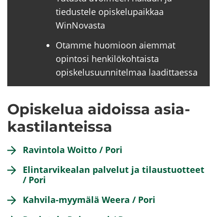
ve­
luun)
tiedustele opiskelupaikkaa
WinNovasta
Otamme huomioon aiemmat
opintosi henkilökohtaista
opiskelusuunnitelmaa laadittaessa
Opis­ke­lua ai­dois­sa asia­
kas­ti­lan­teis­sa
Ra­vin­to­la Woitto / Pori
Elin­tar­vi­kea­lan pal­ve­lut ja ti­laus­tuot­teet
/ Pori
Kahvila-​myymälä Weera / Pori