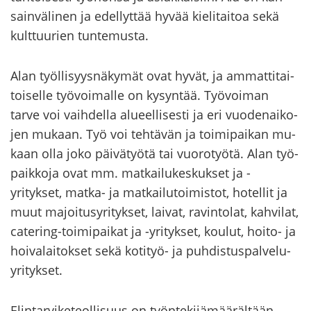
sain­vä­li­nen ja edel­lyt­tää hyvää kie­li­tai­toa sekä
kult­tuu­rien tun­te­mus­ta.
Alan työl­li­syys­nä­ky­mät ovat hyvät, ja am­mat­ti­tai­
toi­sel­le työ­voi­mal­le on ky­syn­tää. Työ­voi­man
tarve voi vaih­del­la alu­eel­li­ses­ti ja eri vuo­de­nai­ko­
jen mu­kaan. Työ voi teh­tä­vän ja toi­mi­pai­kan mu­
kaan olla joko päi­vä­työ­tä tai vuo­ro­työ­tä. Alan työ­
paik­ko­ja ovat mm. mat­kai­lu­kes­kuk­set ja -​
yritykset, matka-​ ja mat­kai­lu­toi­mis­tot, ho­tel­lit ja
muut ma­joi­tus­yri­tyk­set, lai­vat, ra­vin­to­lat, kah­vi­lat,
catering-​toimipaikat ja -​yritykset, kou­lut, hoito-​ ja
hoi­va­lai­tok­set sekä kotityö-​ ja puh­dis­tus­pal­ve­lu­
yri­tyk­set.
Elin­tar­vi­ke­teol­li­suus on työn­te­ki­jä­mää­räl­tään