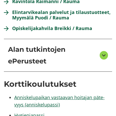
Ra­vin­to­la Rai­man­ni / Rauma
Elin­tar­vi­kea­lan pal­ve­lut ja ti­laus­tuot­teet,
Myy­mä­lä Puodi / Rauma
Opis­ke­li­ja­kah­vi­la Breik­ki / Rauma
Alan tutkintojen
ePerusteet
Kort­ti­kou­lu­tuk­set
An­nis­ke­lu­pai­kan vas­taa­van hoi­ta­jan pä­te­
vyys (an­nis­ke­lu­pas­si)
Hy­gie­nia­pas­si