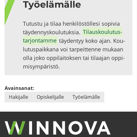
Työ­elä­mäl­le
Tu­tus­tu ja tilaa hen­ki­lös­töl­le­si so­pi­via
täy­den­nys­kou­lu­tuk­sia.
Ti­laus­kou­lu­tus­
tar­jon­tam­me
täy­den­tyy koko ajan. Kou­
lu­tus­paik­ka­na voi tar­peit­ten­ne mu­kaan
olla joko op­pi­lai­tok­sen tai ti­laa­jan op­pi­
mi­sym­pä­ris­tö.
Avainsanat:
Ha­ki­jal­le
Opis­ke­li­jal­le
Työ­elä­mäl­le