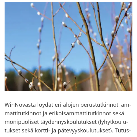
WinNovasta löy­dät eri alo­jen pe­rus­tut­kin­not, am­
mat­ti­tut­kin­not ja eri­koi­sam­mat­ti­tut­kin­not sekä
mo­ni­puo­li­set täy­den­nys­kou­lu­tuk­set (ly­hyt­kou­lu­
tuk­set sekä kortti-​​​​​​​​​​​​​​​​​​​​​​​ ja pä­te­vyys­kou­lu­tuk­set). Tu­tus­