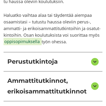
tu haus­sa ole­viin kou­lu­tuk­siin.
Ha­luat­ko vaih­taa alaa tai täy­den­tää ai­em­paa
osaa­mis­ta­si – tu­tus­tu haus­sa ole­viin perus-​​​​​​​​​​​​​​​​​​​​​,
ammatti-​​​​​​​​​​​​​​​​​​​​​ ja eri­koi­sam­mat­ti­tut­kin­toi­hin ja osa­tut­
kin­toi­hin. Osan kou­lu­tuk­sis­ta voi suo­rit­taa myös
op­pi­so­pi­muk­sel­la
työn ohes­sa.
Perustutkintoja
Ammattitutkinnot,
erikoisammattitutkinnot