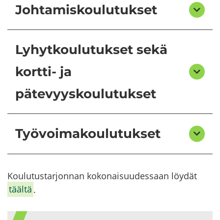
Johtamiskoulutukset
Lyhytkoulutukset sekä
kortti-​​​​​​ ja
pätevyyskoulutukset
Työvoimakoulutukset
Kou­lu­tus­tar­jon­nan ko­ko­nai­suu­des­saan löy­dät
tääl­tä
.